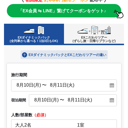
「EX会員 ⇆ LINE」繋げてクーポンをゲット♪
EXダイナミックパック
EXこだわりツアー
(全列車から選べる！1泊3日もOK)
(ずらし旅・日帰りプランなど)
EXダイナミックパックとEXこだわりツアーの違い
?
旅行期間
宿泊期間
人数/部屋数
（必須）