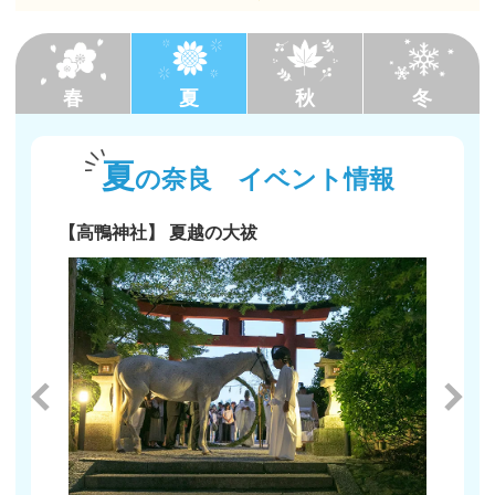
春
夏
秋
冬
夏
の奈良
イベント情報
【高鴨神社】 夏越の大祓
【奈良