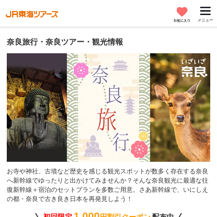
メニュー
お気に入り
奈良旅行・奈良ツアー・観光情報
お寺や神社、古墳など歴史を感じる観光スポットが数多く存在する奈良
へ新幹線でゆったりと出かけてみませんか？そんな奈良観光に最適な往
復新幹線＋宿泊のセットプランを多数ご用意。さあ新幹線で、いにしえ
の都・奈良で古き良き日本を再発見しよう！
1,000
初回限定
円割引クーポン
配布中