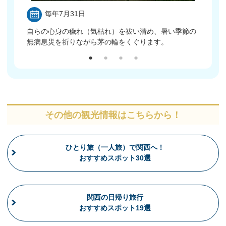
毎年7月31日
毎
000基
自らの心身の穢れ（気枯れ）を祓い清め、暑い季節の
ろうそ
無病息災を祈りながら茅の輪をくぐります。
れた人
その他の観光情報はこちらから！
ひとり旅（一人旅）で関西へ！
おすすめスポット30選
関西の日帰り旅行
おすすめスポット19選