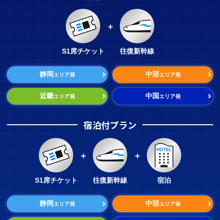
＋
S1席チケット
往復新幹線
静岡
中部
エリア発
エリア発
近畿
中国
エリア発
エリア発
宿泊付プラン
＋
＋
S1席チケット
往復新幹線
宿泊
静岡
中部
エリア発
エリア発