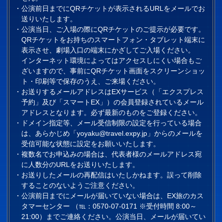
公演前日までにQRチケットが表示されるURLをメールでお
送りいたします。
公演当日、ご入場の際にQRチケットのご提示が必要です。
QRチケットをお持ちのスマートフォン・タブレット端末に
表示させ、劇場入口の端末にかざしてご入場ください。
インターネット環境によってはアクセスしにくい場合もご
ざいますので、事前にQRチケット画面をスクリーンショッ
ト・印刷等で保存のうえ、ご来場ください。
お送りするメールアドレスはEXサービス（「エクスプレス
予約」及び「スマートEX」）の会員登録されているメール
アドレスとなります。必ず最新のものをご登録ください。
ドメイン指定等、メール受信制限の設定を行っている場合
は、あらかじめ「yoyaku@travel.expy.jp」からのメールを
受信可能な状態に設定をお願いいたします。
複数名でお申込みの場合は、代表者様のメールアドレス宛
に人数分のURLをお送りいたします。
お送りしたメールの再配信はいたしかねます。誤って削除
することのないようご注意ください。
公演前日までにメールが届いていない場合は、EX旅のカス
タマーセンター （℡：
0570-07-0171
※受付時間 8:00～
21:00）までご連絡ください。公演当日、メールが届いてい