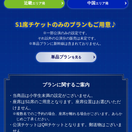
近畿
中国
エリア発
エリア発
S1席チケットのみのプランもご用意♪
※一部公演のみの設定です。
それ以外の公演分の販売は未定です。
※単品プランに新幹線は含まれておりません。
単品プラン
を見る
プランに関するご案内
当商品は小学生未満の設定がございません。
座席はS1席のご用意となります。座席位置はお選びいただ
けません。
※複数名でのご予約の場合、座席が離れる場合がございます。あらか
じめご了承ください。
公演チケットはQRチケットとなります。郵送物はございま
せん。