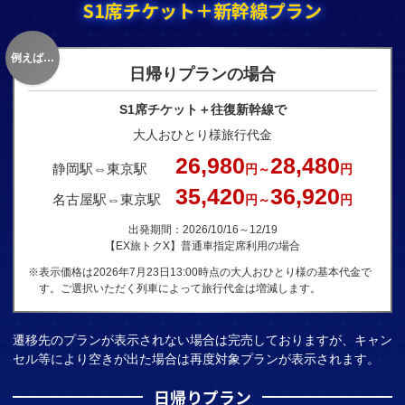
S1席チケット＋新幹線プラン
例えば…
日帰りプランの場合
S1席チケット＋往復新幹線で
大人おひとり様旅行代金
26,980
28,480
静岡駅⇔東京駅
円～
円
35,420
36,920
名古屋駅⇔東京駅
円～
円
出発期間：2026/10/16～12/19
【EX旅トクX】普通車指定席利用の場合
※表示価格は2026年7月23日13:00時点の大人おひとり様の基本代金で
す。ご選択いただく列車によって旅行代金は増減します。
遷移先のプランが表示されない場合は完売しておりますが、キャン
セル等により空きが出た場合は再度対象プランが表示されます。
日帰りプラン