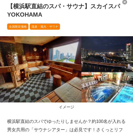
【横浜駅直結のスパ・サウナ】スカイスパ
YOKOHAMA
旅好き必見！おトクなチケットから
社寺巡りスタンプラリー開催中！限
会員限定価格
温泉・風呂・サウナ
特別な体験まであなたに合ったプラ
定オリジナル御朱印も多数ご用意！
ンがきっと見つかる！
イメージ
温泉に浸かってのんびりした時間を
旅に出たらご当地グルメは外せな
過ごしませんか？
い！
横浜駅直結のスパでゆったりしませんか？約100名が入れる
男女共用の「サウナシアター」は必見です！さくっとリフ