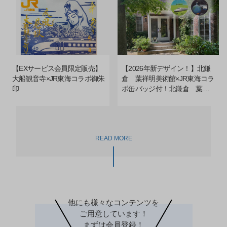
【EXサービス会員限定販売】
【2026年新デザイン！】北鎌
大船観音寺×JR東海コラボ御朱
倉 葉祥明美術館×JR東海コラ
印
ボ缶バッジ付！北鎌倉 葉祥
明美術館 入館券
READ MORE
他にも様々なコンテンツを
ご用意しています！
まずは会員登録！