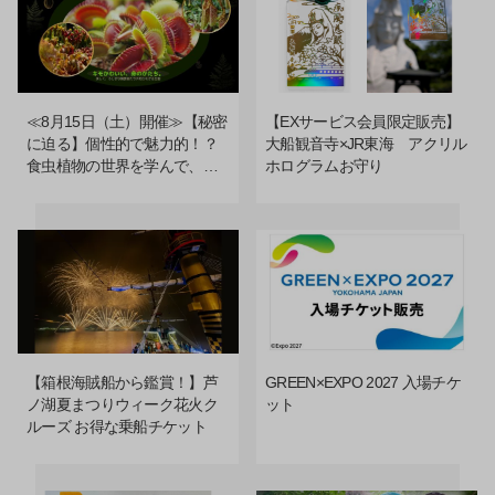
≪8月15日（土）開催≫【秘密
【EXサービス会員限定販売】
に迫る】個性的で魅力的！？
大船観音寺×JR東海 アクリル
食虫植物の世界を学んで、観
ホログラムお守り
察して、育ててみよう♪
【箱根海賊船から鑑賞！】芦
GREEN×EXPO 2027 入場チケ
ノ湖夏まつりウィーク花火ク
ット
ルーズ お得な乗船チケット