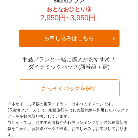
5時間プラン
おとなおひとり様
【販売終了】【大迫力】船上
【販売終了】【ご好評につき
2,950円~3,950円
から花火観覧！「清水みなと
復活！】あなただけの昭和レ
祭り」2024海上花火大会×ふじ
トロなぬいぐるみ作り＠吉徳
さん駿河湾フェリー
浅草橋本店
お申し込みはこちら
単品プランと一緒に購入がおすすめ！
ダイナミックパック(新幹線＋宿)
さっそくパックを探す
【販売終了】【Ｓ席で鑑賞】
記念品付！ブロードウェイミ
ュージカル『シカゴ』
※本サイトに掲載の画像・イラストはすべてイメージです。
JR東海ツアーズでは、京都旅行をはじめ新幹線を利用したパックツ
アーを多数お取り扱いしています。
当サイトでは、おすすめ情報や売れ筋ランキングなどの各種最新情
READ MORE
報をご紹介、新幹線パックの検索、お申し込みもお受けしておりま
す。