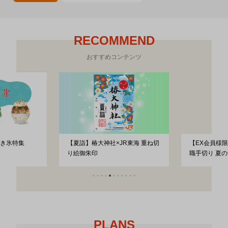
RECOMMEND
おすすめコンテンツ
き氷特集
【夏詣】椿大神社×JR東海 重ね切
【EX会員様
り絵御朱印
職手切り 夏
PLANS