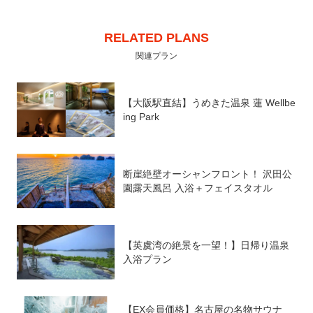
RELATED PLANS
※本サイトに掲載の画像・イラストはすべてイメージです。
関連プラン
行き先から探す
【大阪駅直結】うめきた温泉 蓮 Wellbe
人気の新幹線パック
ing Park
旅の目的・特集から探す
季節から探す
断崖絶壁オーシャンフロント！ 沢田公
園露天風呂 入浴＋フェイスタオル
ホテルの特徴から探す
一緒に行く人から探す
【英虞湾の絶景を一望！】日帰り温泉
人気の新幹線区間
入浴プラン
公式SNS・観光情報
サイトマップ
【EX会員価格】名古屋の名物サウナ