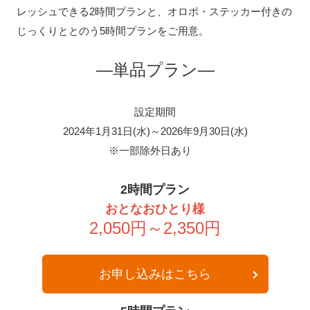
レッシュできる2時間プランと、オロポ・ステッカー付きの
じっくりととのう5時間プランをご用意。
―単品プラン―
設定期間
あたらしい“旅”のカタチ
穴場や注目スポットを事前にリサー
2024年1月31日(水)～2026年9月30日(水)
チ♪
※一部除外日あり
2時間プラン
ARCHIVES
おとなおひとり様
2,050円～2,350円
過去に実施した観光コンテンツ
お申し込みはこちら