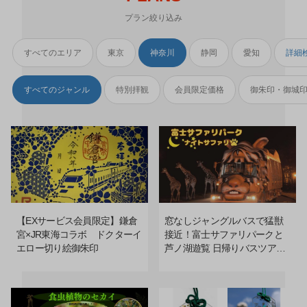
プラン絞り込み
すべてのエリア
東京
神奈川
静岡
愛知
詳細
すべてのジャンル
特別拝観
会員限定価格
御朱印・御城
【EXサービス会員限定】鎌倉
窓なしジャングルバスで猛獣
宮×JR東海コラボ ドクターイ
接近！富士サファリパークと
エロー切り絵御朱印
芦ノ湖遊覧 日帰りバスツアー
（三島駅発着）