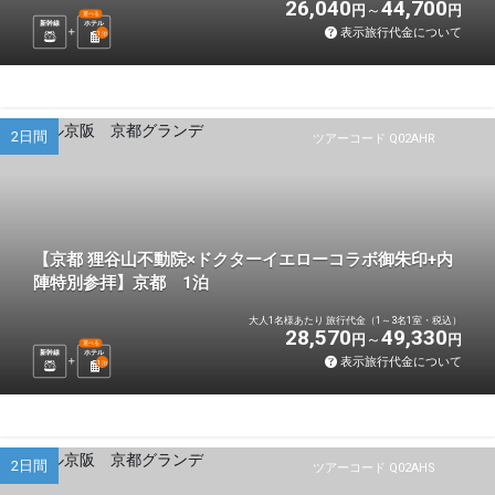
26,040
44,700
円
円
選べる
新幹線
ホテル
表示旅行代金について
1
泊
2日間
ツアーコード Q02AHR
【京都 狸谷山不動院×ドクターイエローコラボ御朱印+内
陣特別参拝】京都 1泊
大人1名様あたり 旅行代金（1～3名1室・税込）
28,570
49,330
円
円
選べる
新幹線
ホテル
表示旅行代金について
1
泊
2日間
ツアーコード Q02AHS