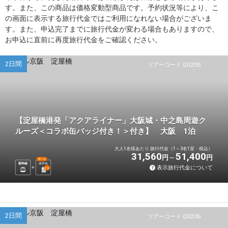
す。また、この商品は価格変動型商品です。予約状況等により、こ
の画面に表示する旅行代金ではご利用になれない場合がございま
す。また、申込完了までに旅行代金が変わる場合もありますので、
お申込に直前に再度旅行代金をご確認ください。
2日間
ツアーコード Q02I35
【淀屋橋港発「アクアライナー」大阪城・中之島周遊ク
ルーズ＜コラボ缶バッジ付き！＞付き】 大阪 1泊
大人1名様あたり 旅行代金（1～3名1室・税込）
31,560
51,400
円
円
選べる
新幹線
ホテル
表示旅行代金について
1
泊
2日間
ツアーコード Q02I36