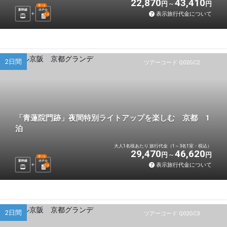
22,870
43,410
円
円
選べる
新幹線
ホテル
表示旅行代金について
1
泊
2日間
ツアーコード Q02GC2
「青蓮院門跡」夜間特別ライトアップを楽しむ 京都 1
泊
大人1名様あたり 旅行代金（1～3名1室・税込）
29,470
46,620
円
円
選べる
新幹線
ホテル
表示旅行代金について
1
泊
2日間
ツアーコード Q02GC3