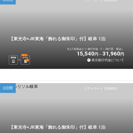
ツアーコード Q02NSN
【東光寺×JR東海「飾れる御朱印」付】岐阜 1泊
大人1名様あたり 旅行代金（1～3名1室・税込）
15,540
31,960
円
円
選べる
新幹線
ホテル
表示旅行代金について
1
泊
2日間
ツアーコード Q02NSO
【東光寺×JR東海「飾れる御朱印」付】岐阜 1泊