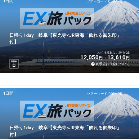
1日間
ツアーコード Q02MPQ
日帰り1day 岐阜【東光寺×JR東海「飾れる御朱印」
付】
大人1名様あたり 旅行代金
12,050
13,610
円
円
新幹線
表示旅行代金について
1日間
ツアーコード Q02MPR
日帰り1day 岐阜【東光寺×JR東海「飾れる御朱印」
付】