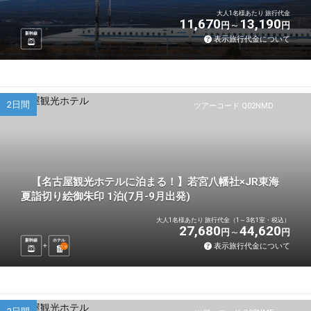
大人1名様あたり 旅行代金
11,670
13,190
円
円
新幹線
表示旅行代金について
2日間
ツアーコード Q02NMD
【名古屋観光ホテルに泊まる！】若宮八幡社×JR東海
夏詣切り絵御朱印 1泊(7月-9月出発)
大人1名様あたり 旅行代金（1～3名1室・税込）
27,680
44,620
円
円
新幹線
ホテル
表示旅行代金について
1
泊