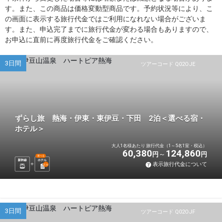
す。また、この商品は価格変動型商品です。予約状況等により、こ
の画面に表示する旅行代金ではご利用になれない場合がございま
す。また、申込完了までに旅行代金が変わる場合もありますので、
お申込に直前に再度旅行代金をご確認ください。
3日間
ツアーコード Q02OJE
ずらし旅 熱海・伊東・東伊豆・下田 2泊＜選べる宿・
ホテル＞
大人1名様あたり 旅行代金（1～5名1室・税込）
60,380
124,860
円
円
選べる
新幹線
ホテル
表示旅行代金について
2
泊
3日間
ツアーコード Q02OJF