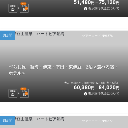
51,480
75,120
円
円
選べる
新幹線
ホテル
表示旅行代金について
2
泊
3日間
ツアーコード N96876
ずらし旅 熱海・伊東・下田・東伊豆 2泊＜選べる宿・
ホテル＞
大人1名様あたり 旅行代金（2～5名1室・税込）
60,380
84,020
円
円
選べる
新幹線
ホテル
表示旅行代金について
2
泊
3日間
ツアーコード N96877