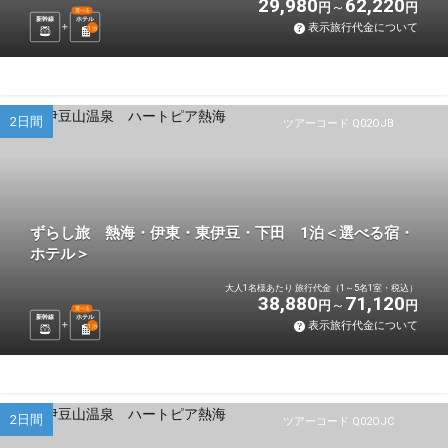
29,980
62,220
円
円
選べる
新幹線
ホテル
表示旅行代金について
1
泊
2日間
ツアーコード Q02OJB
ずらし旅 熱海・伊東・東伊豆・下田 1泊＜選べる宿・
ホテル＞
大人1名様あたり 旅行代金（1～5名1室・税込）
38,880
71,120
円
円
選べる
新幹線
ホテル
表示旅行代金について
1
泊
2日間
ツアーコード Q02OJC