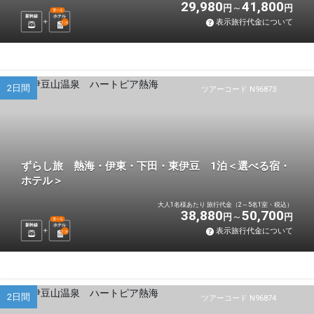
29,980
41,800
円
円
選べる
新幹線
ホテル
表示旅行代金について
1
泊
2日間
ツアーコード N96873
ずらし旅 熱海・伊東・下田・東伊豆 1泊＜選べる宿・
ホテル＞
大人1名様あたり 旅行代金（2～5名1室・税込）
38,880
50,700
円
円
選べる
新幹線
ホテル
表示旅行代金について
1
泊
2日間
ツアーコード N96874