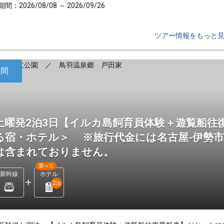
間：2026/08/08 ～ 2026/09/26
ツアー情報をもっと
日間
土曜発2泊3日【イルカ島飼育員体験＋遊覧船往
る宿・ホテル＞ ※旅行代金には名古屋-伊勢
は含まれておりません。
選べる
新幹線
ホテル
2
泊