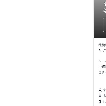
往復
たツ
※「
ご選
目的
1