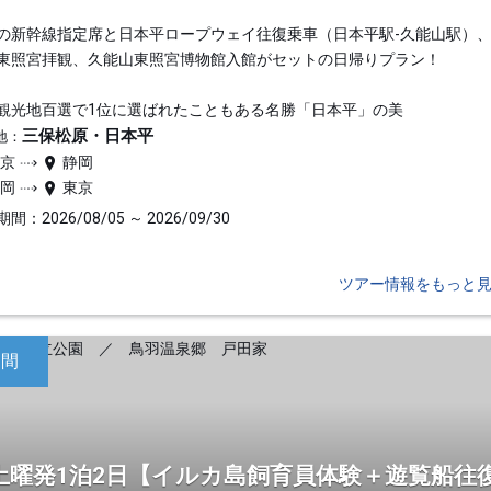
の新幹線指定席と日本平ロープウェイ往復乗車（日本平駅-久能山駅）
東照宮拝観、久能山東照宮博物館入館がセットの日帰りプラン！
観光地百選で1位に選ばれたこともある名勝「日本平」の美
三保松原・日本平
地：
東京
静岡
静岡
東京
間：2026/08/05 ～ 2026/09/30
ツアー情報をもっと
日間
土曜発1泊2日【イルカ島飼育員体験＋遊覧船往