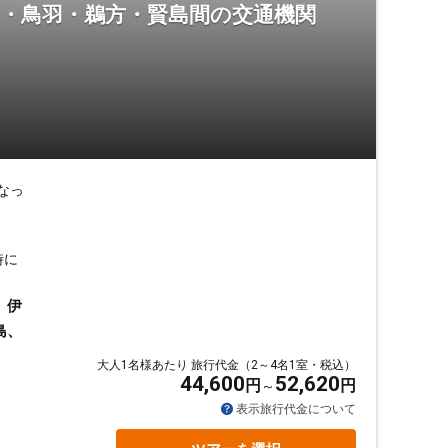
市・鳥羽・鵜方・賢島間の交通機関
なっ
時に
、伊
島、
大人1名様あたり 旅行代金（2～4名1室・税込）
44,600
52,620
円
円
表示旅行代金について