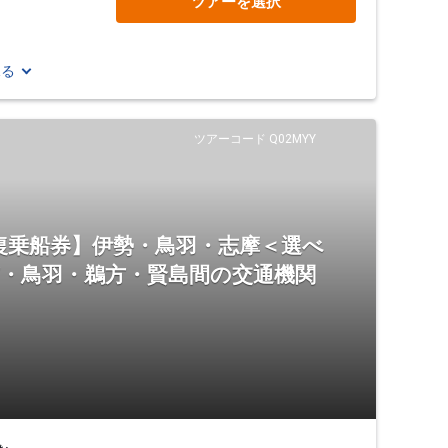
ツアーを選択
見る
ツアーコード Q02MYY
復乗船券】伊勢・鳥羽・志摩＜選べ
市・鳥羽・鵜方・賢島間の交通機関