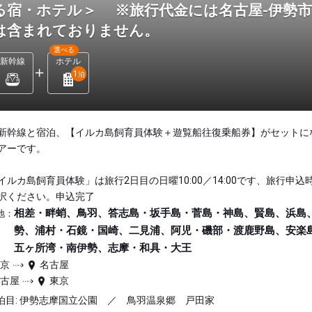
る宿・ホテル＞ ※旅行代金には名古屋-伊勢
は含まれておりません。
選べる
新幹線
ホテル
1
泊
新幹線と宿泊、【イルカ島飼育員体験＋遊覧船往復乗船券】がセットに
アーです。
イルカ島飼育員体験」は旅行2日目の日曜10:00／14:00です、旅行申込
択ください。申込完了
相差・畔蛸、鳥羽、答志島・坂手島・菅島・神島、賢島、浜島
地：
勢、浦村・石鏡・国崎、二見浦、阿児・磯部・渡鹿野島、安楽
五ヶ所湾・南伊勢、志摩・和具・大王
東京
名古屋
名古屋
東京
泊目: 伊勢志摩国立公園 ／ 鳥羽温泉郷 戸田家