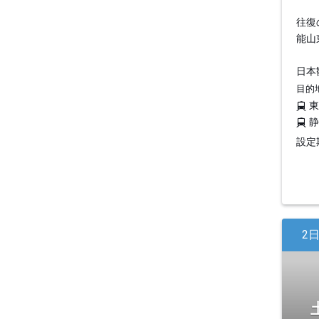
往復
能山
日本
目的
設定期
2