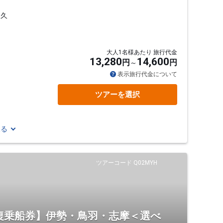
、久
大人1名様あたり 旅行代金
13,280
14,600
円
円
表示旅行代金について
ツアーを選択
見る
ツアーコード Q02MYH
復乗船券】伊勢・鳥羽・志摩＜選べ