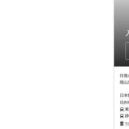
往復
能山
日本
目的
1