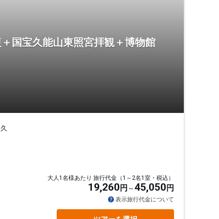
復＋国宝久能山東照宮拝観＋博物館
、久
！
大人1名様あたり 旅行代金（1～2名1室・税込）
19,260
45,050
円
円
表示旅行代金について