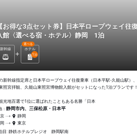
【お得な3点セット券】日本平ロープウェイ往
入館〈選べる宿・ホテル〉静岡 1泊
選べる
新幹線
ホテル
1
泊
の新幹線指定席と日本平ロープウェイ往復乗車（日本平駅-久能山駅）
東照宮拝観、久能山東照宮博物館入館がセットになった1泊プランです
観光地百選で1位に選ばれたこともある名勝「日本
静岡市内、三保松原・日本平
地：
東京
静岡
静岡
東京
泊目: 静鉄ホテルプレジオ 静岡駅南