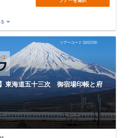
ツアーを選択
見る
ツアーコード Q02CGD
ト】東海道五十三次 御宿場印帳と府