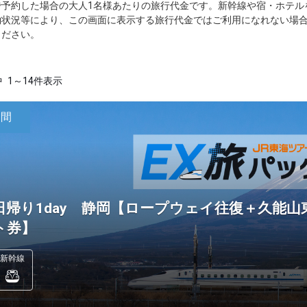
で予約した場合の大人1名様あたりの旅行代金です。新幹線や宿・ホテル
約状況等により、この画面に表示する旅行代金ではご利用になれない場
ください。
中
1～14件表示
日間
日帰り1day 静岡【ロープウェイ往復＋久能山
ト券】
新幹線