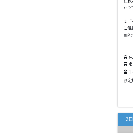
往復
たツ
※「
ご選
目的
1
設定期
2