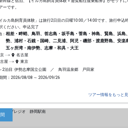
新幹線と宿泊、【イルカ島飼育員体験＋遊覧船往復乗船券】がセットに
アーです。
イルカ島飼育員体験」は旅行2日目の日曜10:00／14:00です、旅行申込
択ください。申込完了
相差・畔蛸、鳥羽、答志島・坂手島・菅島・神島、賢島、浜島
地：
勢、浦村・石鏡・国崎、二見浦、阿児・磯部・渡鹿野島、安楽
五ヶ所湾・南伊勢、志摩・和具・大王
東京
名古屋
名古屋
東京
～2泊目: 伊勢志摩国立公園 ／ 鳥羽温泉郷 戸田家
間：2026/08/08 ～ 2026/09/26
ツアー情報をもっと
日間