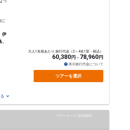
なっ
時に
、伊
島、
大人1名様あたり 旅行代金（2～4名1室・税込）
60,380
78,960
円
円
表示旅行代金について
ツアーを選択
見る
ツアーコード Q02AWS