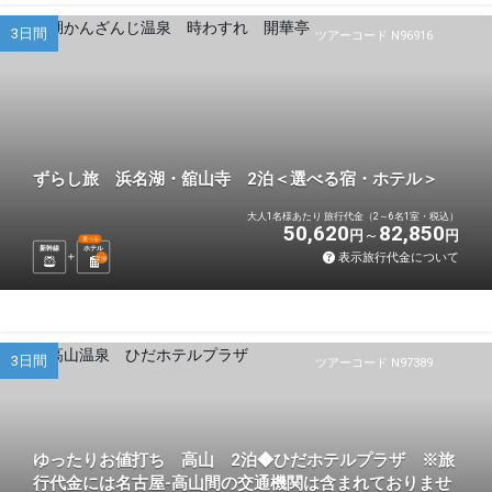
3日間
ツアーコード N96916
ずらし旅 浜名湖・舘山寺 2泊＜選べる宿・ホテル＞
大人1名様あたり 旅行代金（2～6名1室・税込）
50,620
82,850
円
円
選べる
新幹線
ホテル
表示旅行代金について
2
泊
3日間
ツアーコード N97389
ゆったりお値打ち 高山 2泊◆ひだホテルプラザ ※旅
行代金には名古屋-高山間の交通機関は含まれておりませ