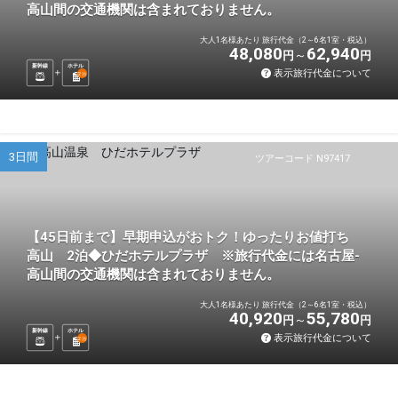
高山間の交通機関は含まれておりません。
大人1名様あたり 旅行代金（2～6名1室・税込）
48,080
62,940
円
円
新幹線
ホテル
表示旅行代金について
2
泊
3日間
ツアーコード N97417
【45日前まで】早期申込がおトク！ゆったりお値打ち
高山 2泊◆ひだホテルプラザ ※旅行代金には名古屋-
高山間の交通機関は含まれておりません。
大人1名様あたり 旅行代金（2～6名1室・税込）
40,920
55,780
円
円
新幹線
ホテル
表示旅行代金について
2
泊