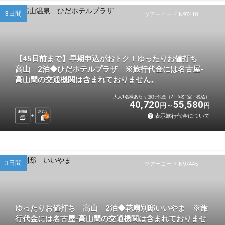
3日間
ツアーコード N97418
【45日前まで】早期申込がおトク！ゆったりお値打ち
高山 2泊◆ひだホテルプラザ ※旅行代金には名古屋-
高山間の交通機関は含まれておりません。
大人1名様あたり 旅行代金（2～6名1室・税込）
40,720
55,580
円
円
新幹線
ホテル
表示旅行代金について
2
泊
3日間
ツアーコード N97445
ゆったりお値打ち 高山 2泊◆花扇別邸いいやま ※旅
行代金には名古屋-高山間の交通機関は含まれておりませ