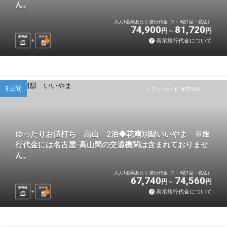
ん。
大人1名様あたり 旅行代金（2～3名1室・税込）
74,900
81,720
円
円
新幹線
ホテル
表示旅行代金について
2
泊
3日間
ツアーコード N97446
ゆったりお値打ち 高山 2泊◆花扇別邸いいやま ※旅
行代金には名古屋-高山間の交通機関は含まれておりませ
ん。
大人1名様あたり 旅行代金（2～3名1室・税込）
67,740
74,560
円
円
新幹線
ホテル
表示旅行代金について
2
泊