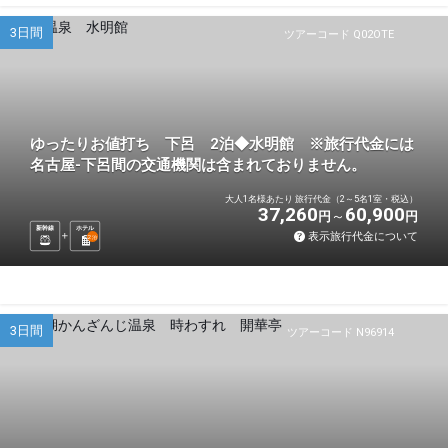
3日間
ツアーコード Q02OTE
ゆったりお値打ち 下呂 2泊◆水明館 ※旅行代金には
名古屋-下呂間の交通機関は含まれておりません。
大人1名様あたり 旅行代金（2～5名1室・税込）
37,260
60,900
円
円
新幹線
ホテル
表示旅行代金について
2
泊
3日間
ツアーコード N96914