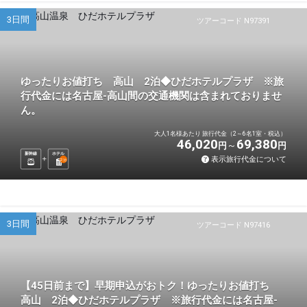
3日間
ツアーコード N97391
ゆったりお値打ち 高山 2泊◆ひだホテルプラザ ※旅
行代金には名古屋-高山間の交通機関は含まれておりませ
ん。
大人1名様あたり 旅行代金（2～6名1室・税込）
46,020
69,380
円
円
新幹線
ホテル
表示旅行代金について
2
泊
3日間
ツアーコード N97416
【45日前まで】早期申込がおトク！ゆったりお値打ち
高山 2泊◆ひだホテルプラザ ※旅行代金には名古屋-