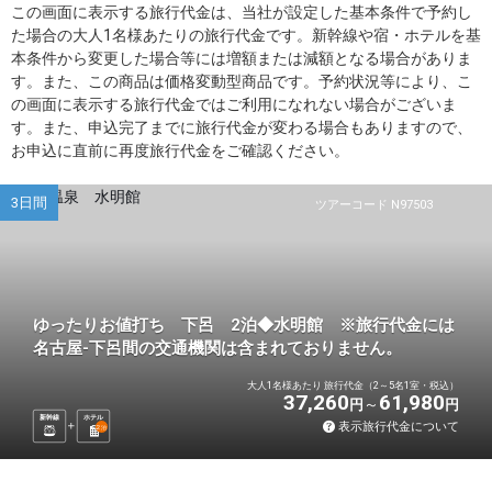
この画面に表示する旅行代金は、当社が設定した基本条件で予約し
た場合の大人1名様あたりの旅行代金です。新幹線や宿・ホテルを基
本条件から変更した場合等には増額または減額となる場合がありま
す。また、この商品は価格変動型商品です。予約状況等により、こ
の画面に表示する旅行代金ではご利用になれない場合がございま
す。また、申込完了までに旅行代金が変わる場合もありますので、
お申込に直前に再度旅行代金をご確認ください。
3日間
ツアーコード N97503
ゆったりお値打ち 下呂 2泊◆水明館 ※旅行代金には
名古屋-下呂間の交通機関は含まれておりません。
大人1名様あたり 旅行代金（2～5名1室・税込）
37,260
61,980
円
円
新幹線
ホテル
表示旅行代金について
2
泊