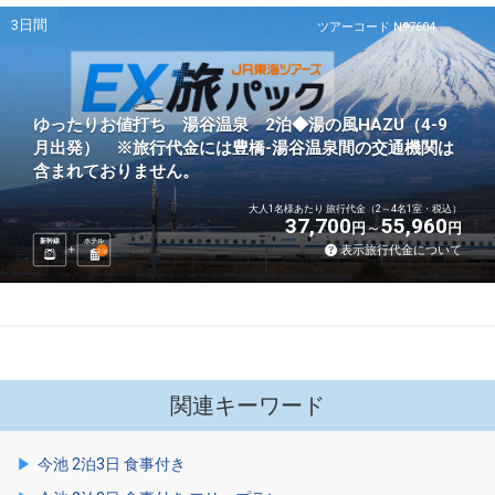
3日間
ツアーコード N97604
ゆったりお値打ち 湯谷温泉 2泊◆湯の風HAZU（4-9
月出発） ※旅行代金には豊橋-湯谷温泉間の交通機関は
含まれておりません。
大人1名様あたり 旅行代金（2～4名1室・税込）
37,700
55,960
円
円
新幹線
ホテル
表示旅行代金について
2
泊
関連キーワード
今池 2泊3日 食事付き