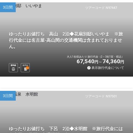
3日間
ツアーコード N97447
ゆったりお値打ち 高山 2泊◆花扇別邸いいやま ※旅
行代金には名古屋-高山間の交通機関は含まれておりませ
ん。
大人1名様あたり 旅行代金（2～3名1室・税込）
67,540
74,360
円
円
新幹線
ホテル
表示旅行代金について
2
泊
3日間
ツアーコード N97501
ゆったりお値打ち 下呂 2泊◆水明館 ※旅行代金には