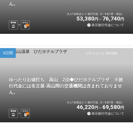
ん。
大人1名様あたり 旅行代金（2～6名1室・税込）
53,380
76,740
円
円
新幹線
ホテル
表示旅行代金について
2
泊
3日間
ツアーコード N97390
ゆったりお値打ち 高山 2泊◆ひだホテルプラザ ※旅
行代金には名古屋-高山間の交通機関は含まれておりませ
ん。
大人1名様あたり 旅行代金（2～6名1室・税込）
46,220
69,580
円
円
新幹線
ホテル
表示旅行代金について
2
泊