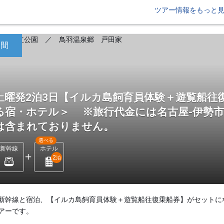
ツアー情報をもっと
日間
土曜発2泊3日【イルカ島飼育員体験＋遊覧船往
る宿・ホテル＞ ※旅行代金には名古屋-伊勢
は含まれておりません。
選べる
新幹線
ホテル
2
泊
新幹線と宿泊、【イルカ島飼育員体験＋遊覧船往復乗船券】がセットに
アーです。