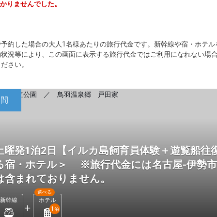
つかりませんでした。
。
で予約した場合の大人1名様あたりの旅行代金です。新幹線や宿・ホテル
約状況等により、この画面に表示する旅行代金ではご利用になれない場
ください。
日間
土曜発1泊2日【イルカ島飼育員体験＋遊覧船往
る宿・ホテル＞ ※旅行代金には名古屋-伊勢
は含まれておりません。
選べる
新幹線
ホテル
1
泊