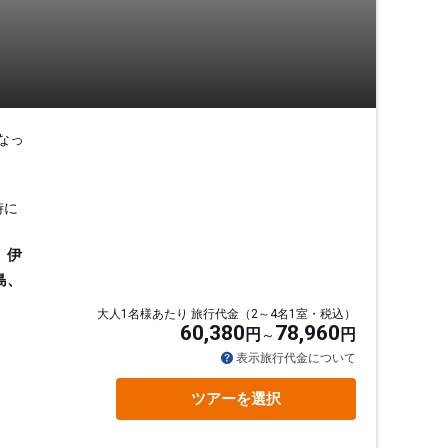
なっ
時に
、伊
島、
大人1名様あたり 旅行代金（2～4名1室・税込）
60,380
78,960
円
円
表示旅行代金について
ツアーを選択