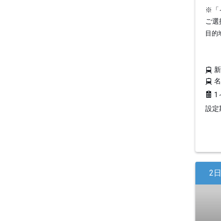
※「
ご選
目的
1
設定期
2