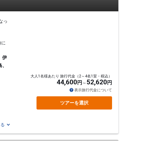
なっ
時に
、伊
島、
大人1名様あたり 旅行代金（2～4名1室・税込）
44,600
52,620
円
円
表示旅行代金について
ツアーを選択
見る