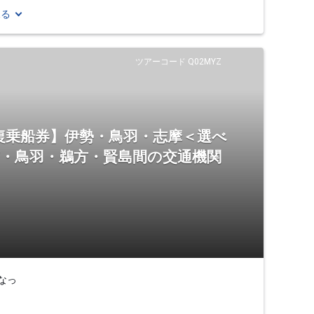
見る
ツアーコード Q02MYZ
復乗船券】伊勢・鳥羽・志摩＜選べ
市・鳥羽・鵜方・賢島間の交通機関
なっ