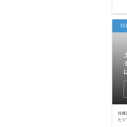
3
往復
たツ