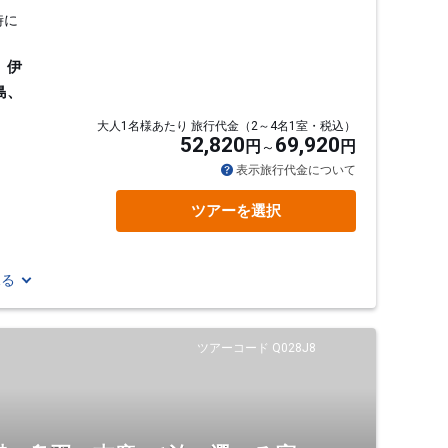
時に
、伊
島、
大人1名様あたり 旅行代金（2～4名1室・税込）
52,820
69,920
円
円
表示旅行代金について
ツアーを選択
見る
ツアーコード Q028J8