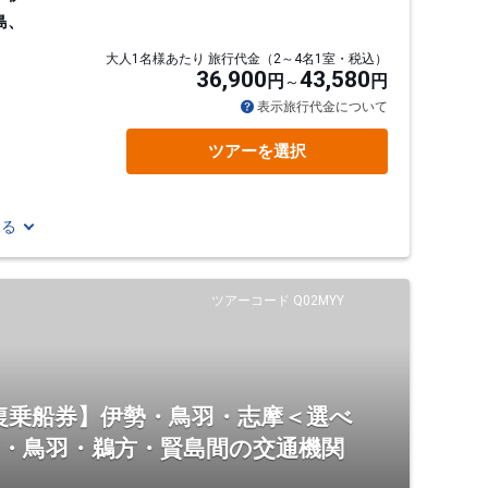
島、
大人1名様あたり 旅行代金（2～4名1室・税込）
36,900
43,580
円
円
表示旅行代金について
ツアーを選択
見る
ツアーコード Q02MYY
復乗船券】伊勢・鳥羽・志摩＜選べ
市・鳥羽・鵜方・賢島間の交通機関