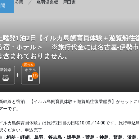
日間
土曜発1泊2日【イルカ島飼育員体験＋遊覧船往
る宿・ホテル＞ ※旅行代金には名古屋-伊勢
は含まれておりません。
選べる
新幹線
ホテル
1
泊
新幹線と宿泊、【イルカ島飼育員体験＋遊覧船往復乗船券】がセットに
アーです。
イルカ島飼育員体験」は旅行2日目の日曜10:00／14:00です、旅行申込
択ください。申込完了
相差・畔蛸、鳥羽、答志島・坂手島・菅島・神島、賢島、浜島
地：