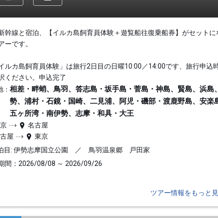
新幹線と宿泊、【イルカ島飼育員体験＋遊覧船往復乗船券】がセットに
アーです。
イルカ島飼育員体験」は旅行2日目の日曜10:00／14:00です、旅行申込
択ください。申込完了
相差・畔蛸、鳥羽、答志島・坂手島・菅島・神島、賢島、浜島
地：
勢、浦村・石鏡・国崎、二見浦、阿児・磯部・渡鹿野島、安楽
五ヶ所湾・南伊勢、志摩・和具・大王
東京
名古屋
名古屋
東京
泊目: 伊勢志摩国立公園 ／ 鳥羽温泉郷 戸田家
間：2026/08/08 ～ 2026/09/26
ツアー情報をもっと