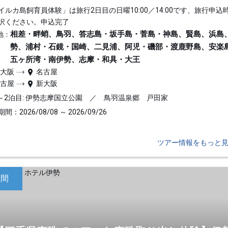
イルカ島飼育員体験」は旅行2日目の日曜10:00／14:00です、旅行申込
択ください。申込完了
相差・畔蛸、鳥羽、答志島・坂手島・菅島・神島、賢島、浜島
地：
勢、浦村・石鏡・国崎、二見浦、阿児・磯部・渡鹿野島、安楽
五ヶ所湾・南伊勢、志摩・和具・大王
新大阪
名古屋
名古屋
新大阪
～2泊目: 伊勢志摩国立公園 ／ 鳥羽温泉郷 戸田家
間：2026/08/08 ～ 2026/09/26
ツアー情報をもっと
日間