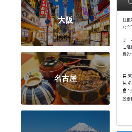
大阪
往復
たツ
※「
ご選
目的
名古屋
1
設定期