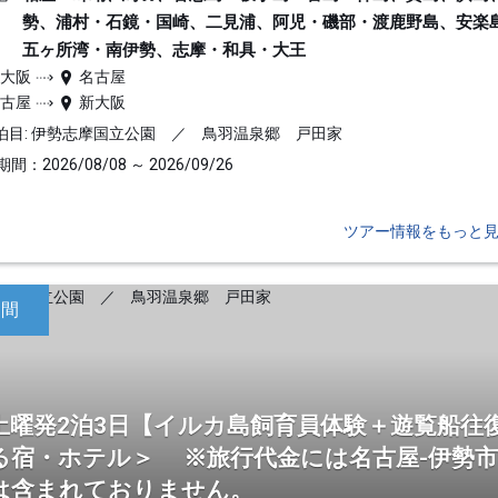
勢、浦村・石鏡・国崎、二見浦、阿児・磯部・渡鹿野島、安楽
五ヶ所湾・南伊勢、志摩・和具・大王
新大阪
名古屋
名古屋
新大阪
泊目: 伊勢志摩国立公園 ／ 鳥羽温泉郷 戸田家
間：2026/08/08 ～ 2026/09/26
ツアー情報をもっと
日間
土曜発2泊3日【イルカ島飼育員体験＋遊覧船往
る宿・ホテル＞ ※旅行代金には名古屋-伊勢
は含まれておりません。