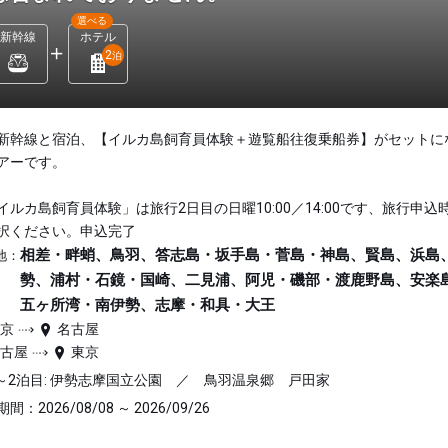
選べる
新幹線
ホテル
2
泊
新幹線と宿泊、【イルカ島飼育員体験＋遊覧船往復乗船券】がセットに
アーです。
イルカ島飼育員体験」は旅行2日目の日曜10:00／14:00です、旅行申込
択ください。申込完了
相差・畔蛸、鳥羽、答志島・坂手島・菅島・神島、賢島、浜島
地：
勢、浦村・石鏡・国崎、二見浦、阿児・磯部・渡鹿野島、安楽
五ヶ所湾・南伊勢、志摩・和具・大王
東京
名古屋
名古屋
東京
～2泊目: 伊勢志摩国立公園 ／ 鳥羽温泉郷 戸田家
間：2026/08/08 ～ 2026/09/26