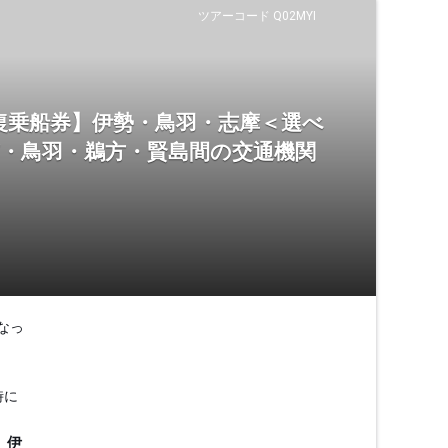
ツアーコード Q02MYI
復乗船券】伊勢・鳥羽・志摩＜選べ
市・鳥羽・鵜方・賢島間の交通機関
なっ
時に
、伊