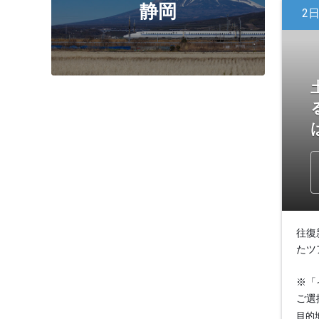
静岡
2
往復
たツ
※「
ご選
目的