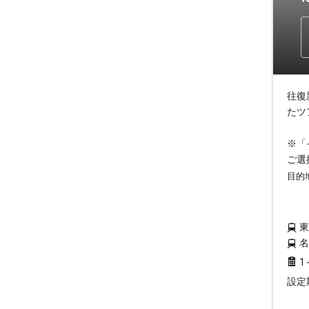
往復
たツ
※「
ご選
目的
1
設定期