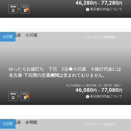
46,280
77,280
円
円
新幹線
ホテル
表示旅行代金について
2
泊
3日間
ツアーコード N97883
ゆったりお値打ち 下呂 2泊◆小川屋 ※旅行代金には
名古屋-下呂間の交通機関は含まれておりません。
大人1名様あたり 旅行代金（2～5名1室・税込）
46,080
77,080
円
円
新幹線
ホテル
表示旅行代金について
2
泊
3日間
ツアーコード Q02OTE