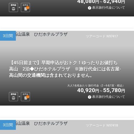
48,080
62,940
円
円
新幹線
ホテル
表示旅行代金について
2
泊
3日間
ツアーコード N97417
【45日前まで】早期申込がおトク！ゆったりお値打ち
高山 2泊◆ひだホテルプラザ ※旅行代金には名古屋-
高山間の交通機関は含まれておりません。
大人1名様あたり 旅行代金（2～6名1室・税込）
40,920
55,780
円
円
新幹線
ホテル
表示旅行代金について
2
泊
3日間
ツアーコード N97418