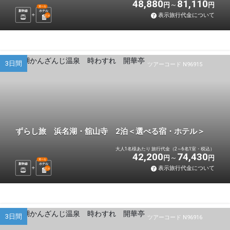
48,880
81,110
円
円
選べる
新幹線
ホテル
表示旅行代金について
2
泊
3日間
ツアーコード N96915
ずらし旅 浜名湖・舘山寺 2泊＜選べる宿・ホテル＞
大人1名様あたり 旅行代金（2～6名1室・税込）
42,200
74,430
円
円
選べる
新幹線
ホテル
表示旅行代金について
2
泊
3日間
ツアーコード N96916