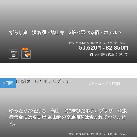
ずらし旅 浜名湖・舘山寺 2泊＜選べる宿・ホテル＞
大人1名様あたり 旅行代金（2～6名1室・税込）
50,620
82,850
円
円
選べる
新幹線
ホテル
表示旅行代金について
2
泊
3日間
ツアーコード N97389
ゆったりお値打ち 高山 2泊◆ひだホテルプラザ ※旅
行代金には名古屋-高山間の交通機関は含まれておりませ
ん。
大人1名様あたり 旅行代金（2～6名1室・税込）