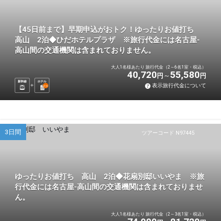
【45日前まで】早期申込がおトク！ゆったりお値打ち
高山 2泊◆ひだホテルプラザ ※旅行代金には名古屋-
高山間の交通機関は含まれておりません。
大人1名様あたり 旅行代金（2～6名1室・税込）
40,720
55,580
円
円
新幹線
ホテル
表示旅行代金について
2
泊
3日間
ツアーコード N97445
ゆったりお値打ち 高山 2泊◆花扇別邸いいやま ※旅
行代金には名古屋-高山間の交通機関は含まれておりませ
ん。
大人1名様あたり 旅行代金（2～3名1室・税込）