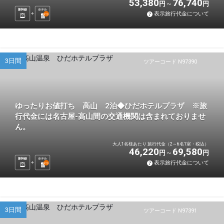
53,380
76,740
円
円
新幹線
ホテル
表示旅行代金について
2
泊
3日間
ツアーコード N97390
ゆったりお値打ち 高山 2泊◆ひだホテルプラザ ※旅
行代金には名古屋-高山間の交通機関は含まれておりませ
ん。
大人1名様あたり 旅行代金（2～6名1室・税込）
46,220
69,580
円
円
新幹線
ホテル
表示旅行代金について
2
泊
3日間
ツアーコード N97391