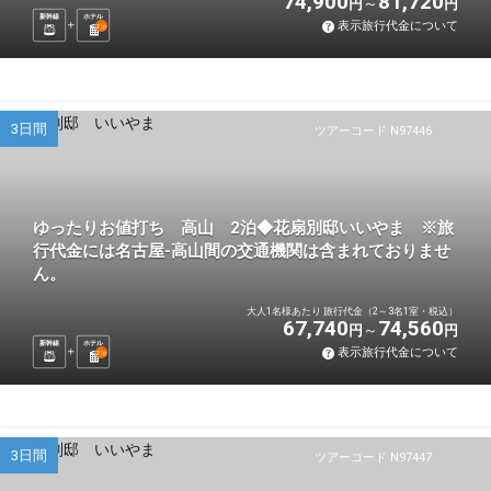
74,900
81,720
円
円
新幹線
ホテル
表示旅行代金について
2
泊
3日間
ツアーコード N97446
ゆったりお値打ち 高山 2泊◆花扇別邸いいやま ※旅
行代金には名古屋-高山間の交通機関は含まれておりませ
ん。
大人1名様あたり 旅行代金（2～3名1室・税込）
67,740
74,560
円
円
新幹線
ホテル
表示旅行代金について
2
泊
3日間
ツアーコード N97447