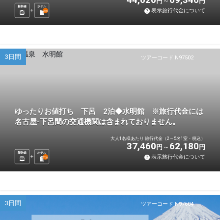
円
円
新幹線
ホテル
表示旅行代金について
2
泊
3日間
ツアーコード N97502
ゆったりお値打ち 下呂 2泊◆水明館 ※旅行代金には
名古屋-下呂間の交通機関は含まれておりません。
大人1名様あたり 旅行代金（2～5名1室・税込）
37,460
62,180
円
円
新幹線
ホテル
表示旅行代金について
2
泊
3日間
ツアーコード N97604