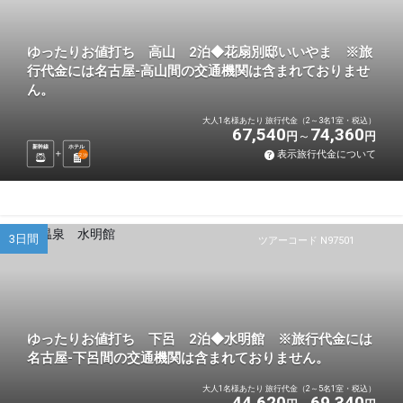
ゆったりお値打ち 高山 2泊◆花扇別邸いいやま ※旅
行代金には名古屋-高山間の交通機関は含まれておりませ
ん。
大人1名様あたり 旅行代金（2～3名1室・税込）
67,540
74,360
円
円
新幹線
ホテル
表示旅行代金について
2
泊
3日間
ツアーコード N97501
ゆったりお値打ち 下呂 2泊◆水明館 ※旅行代金には
名古屋-下呂間の交通機関は含まれておりません。
大人1名様あたり 旅行代金（2～5名1室・税込）
44,620
69,340