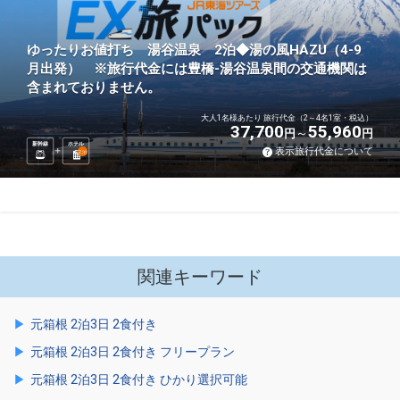
ゆったりお値打ち 湯谷温泉 2泊◆湯の風HAZU（4-9
月出発） ※旅行代金には豊橋-湯谷温泉間の交通機関は
含まれておりません。
大人1名様あたり 旅行代金（2～4名1室・税込）
37,700
55,960
円
円
新幹線
ホテル
表示旅行代金について
2
泊
関連キーワード
元箱根 2泊3日 2食付き
元箱根 2泊3日 2食付き フリープラン
元箱根 2泊3日 2食付き ひかり選択可能