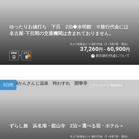
ゆったりお値打ち 下呂 2泊◆水明館 ※旅行代金には
名古屋-下呂間の交通機関は含まれておりません。
大人1名様あたり 旅行代金（2～5名1室・税込）
37,260
60,900
円
円
新幹線
ホテル
表示旅行代金について
2
泊
3日間
ツアーコード N96914
ずらし旅 浜名湖・舘山寺 2泊＜選べる宿・ホテル＞
大人1名様あたり 旅行代金（2～6名1室・税込）