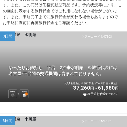
す。また、この商品は価格変動型商品です。予約状況等により、こ
の画面に表示する旅行代金ではご利用になれない場合がございま
す。また、申込完了までに旅行代金が変わる場合もありますので、
お申込に直前に再度旅行代金をご確認ください。
3日間
ツアーコード N97503
ゆったりお値打ち 下呂 2泊◆水明館 ※旅行代金には
名古屋-下呂間の交通機関は含まれておりません。
大人1名様あたり 旅行代金（2～5名1室・税込）
37,260
61,980
円
円
新幹線
ホテル
表示旅行代金について
2
泊
3日間
ツアーコード N97881