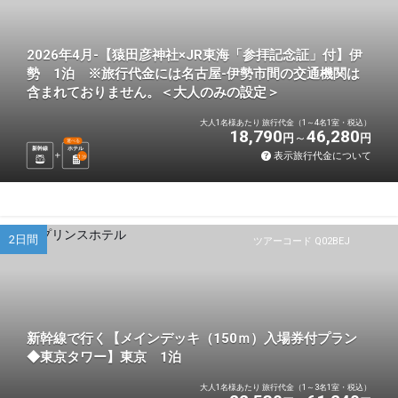
2026年4月-【猿田彦神社×JR東海「参拝記念証」付】伊
勢 1泊 ※旅行代金には名古屋-伊勢市間の交通機関は
含まれておりません。＜大人のみの設定＞
大人1名様あたり 旅行代金（1～4名1室・税込）
18,790
46,280
円
円
選べる
新幹線
ホテル
表示旅行代金について
1
泊
2日間
ツアーコード Q02BEJ
新幹線で行く【メインデッキ（150ｍ）入場券付プラン
◆東京タワー】東京 1泊
大人1名様あたり 旅行代金（1～3名1室・税込）