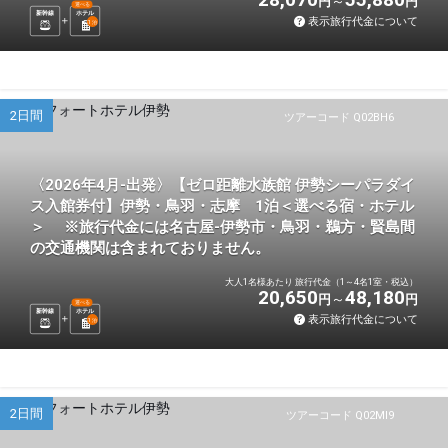
円
円
選べる
新幹線
ホテル
表示旅行代金について
1
泊
2日間
ツアーコード Q02BH6
〈2026年4月-出発〉【ゼロ距離水族館 伊勢シーパラダイ
ス入館券付】伊勢・鳥羽・志摩 1泊＜選べる宿・ホテル
＞ ※旅行代金には名古屋-伊勢市・鳥羽・鵜方・賢島間
の交通機関は含まれておりません。
大人1名様あたり 旅行代金（1～4名1室・税込）
20,650
48,180
円
円
選べる
新幹線
ホテル
表示旅行代金について
1
泊
2日間
ツアーコード Q02MI9