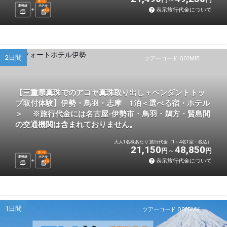
選べる
新幹線
ホテル
表示旅行代金について
1
泊
2日間
ツアーコード Q02MIB
【三重県真珠でのアコヤ真珠取り出し＋ペンダントトッ
プ取付体験】伊勢・鳥羽・志摩 1泊＜選べる宿・ホテル
＞ ※旅行代金には名古屋-伊勢市・鳥羽・鵜方・賢島間
の交通機関は含まれておりません。
大人1名様あたり 旅行代金（1～4名1室・税込）
21,150
48,850
円
円
選べる
新幹線
ホテル
表示旅行代金について
1
泊
1日間
ツアーコード Q02BMK