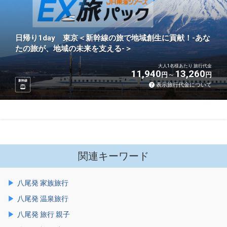
日帰り1day 東京＜新幹線の旅で地域創生に貢献！-あな
たの旅が、地域の未来を支える-＞
大人1名様あたり 旅行代金
11,940
13,260
円
円
新幹線
表示旅行代金について
関連キーワード
八尾発 家族旅行
八尾発 温泉旅行
八尾発 旅行 親子