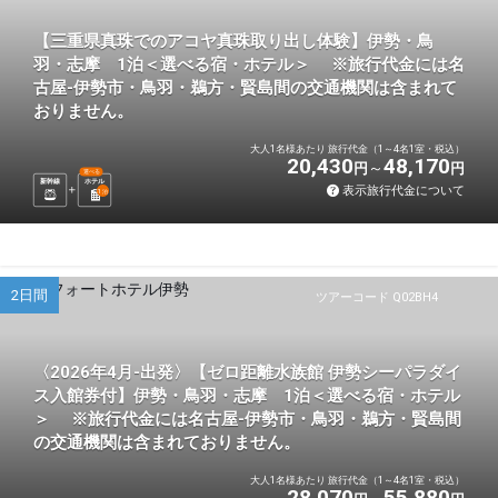
【三重県真珠でのアコヤ真珠取り出し体験】伊勢・鳥
羽・志摩 1泊＜選べる宿・ホテル＞ ※旅行代金には名
古屋-伊勢市・鳥羽・鵜方・賢島間の交通機関は含まれて
おりません。
大人1名様あたり 旅行代金（1～4名1室・税込）
20,430
48,170
円
円
選べる
新幹線
ホテル
表示旅行代金について
1
泊
2日間
ツアーコード Q02BH4
〈2026年4月-出発〉【ゼロ距離水族館 伊勢シーパラダイ
ス入館券付】伊勢・鳥羽・志摩 1泊＜選べる宿・ホテル
＞ ※旅行代金には名古屋-伊勢市・鳥羽・鵜方・賢島間
の交通機関は含まれておりません。
大人1名様あたり 旅行代金（1～4名1室・税込）
28,070
55,880