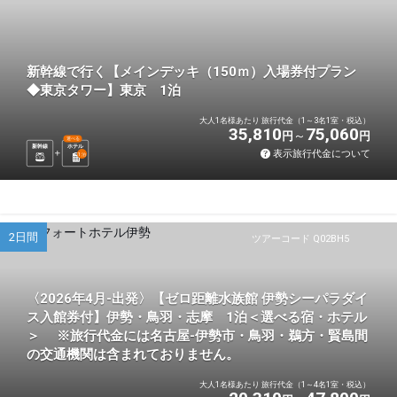
新幹線で行く【メインデッキ（150ｍ）入場券付プラン
◆東京タワー】東京 1泊
大人1名様あたり 旅行代金（1～3名1室・税込）
35,810
75,060
円
円
選べる
新幹線
ホテル
表示旅行代金について
1
泊
2日間
ツアーコード Q02BH5
〈2026年4月-出発〉【ゼロ距離水族館 伊勢シーパラダイ
ス入館券付】伊勢・鳥羽・志摩 1泊＜選べる宿・ホテル
＞ ※旅行代金には名古屋-伊勢市・鳥羽・鵜方・賢島間
の交通機関は含まれておりません。
大人1名様あたり 旅行代金（1～4名1室・税込）