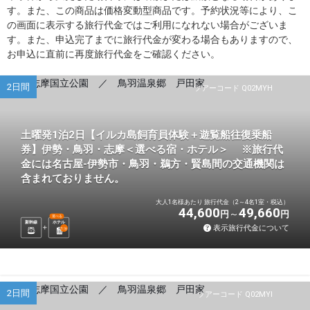
す。また、この商品は価格変動型商品です。予約状況等により、こ
の画面に表示する旅行代金ではご利用になれない場合がございま
す。また、申込完了までに旅行代金が変わる場合もありますので、
お申込に直前に再度旅行代金をご確認ください。
2日間
ツアーコード Q02MYH
土曜発1泊2日【イルカ島飼育員体験＋遊覧船往復乗船
券】伊勢・鳥羽・志摩＜選べる宿・ホテル＞ ※旅行代
金には名古屋-伊勢市・鳥羽・鵜方・賢島間の交通機関は
含まれておりません。
大人1名様あたり 旅行代金（2～4名1室・税込）
44,600
49,660
円
円
選べる
新幹線
ホテル
表示旅行代金について
1
泊
2日間
ツアーコード Q02MYI