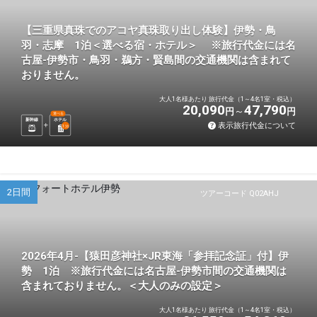
【三重県真珠でのアコヤ真珠取り出し体験】伊勢・鳥
羽・志摩 1泊＜選べる宿・ホテル＞ ※旅行代金には名
古屋-伊勢市・鳥羽・鵜方・賢島間の交通機関は含まれて
おりません。
大人1名様あたり 旅行代金（1～4名1室・税込）
20,090
47,790
円
円
選べる
新幹線
ホテル
表示旅行代金について
1
泊
2日間
ツアーコード Q02AHJ
2026年4月-【猿田彦神社×JR東海「参拝記念証」付】伊
勢 1泊 ※旅行代金には名古屋-伊勢市間の交通機関は
含まれておりません。＜大人のみの設定＞
大人1名様あたり 旅行代金（1～4名1室・税込）