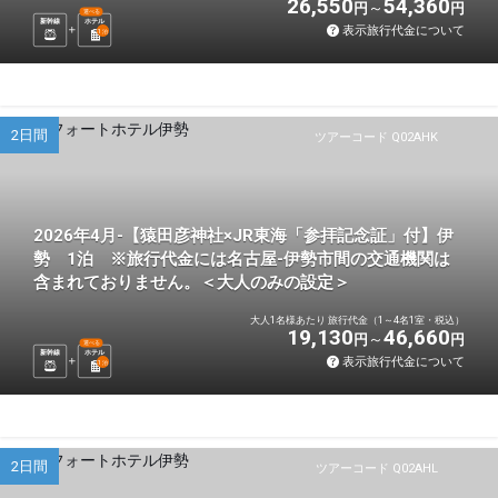
26,550
54,360
円
円
選べる
新幹線
ホテル
表示旅行代金について
1
泊
2日間
ツアーコード Q02AHK
2026年4月-【猿田彦神社×JR東海「参拝記念証」付】伊
勢 1泊 ※旅行代金には名古屋-伊勢市間の交通機関は
含まれておりません。＜大人のみの設定＞
大人1名様あたり 旅行代金（1～4名1室・税込）
19,130
46,660
円
円
選べる
新幹線
ホテル
表示旅行代金について
1
泊
2日間
ツアーコード Q02AHL