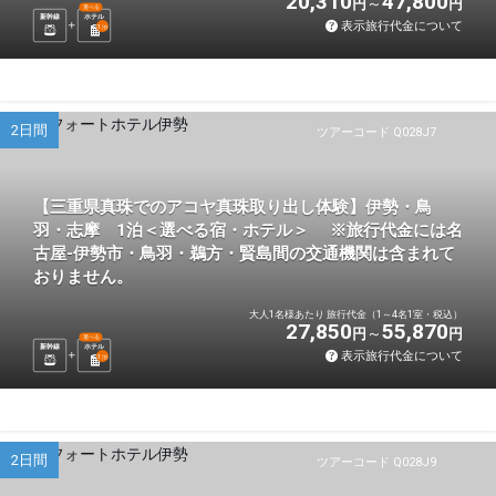
20,310
47,800
円
円
選べる
新幹線
ホテル
表示旅行代金について
1
泊
2日間
ツアーコード Q028J7
【三重県真珠でのアコヤ真珠取り出し体験】伊勢・鳥
羽・志摩 1泊＜選べる宿・ホテル＞ ※旅行代金には名
古屋-伊勢市・鳥羽・鵜方・賢島間の交通機関は含まれて
おりません。
大人1名様あたり 旅行代金（1～4名1室・税込）
27,850
55,870
円
円
選べる
新幹線
ホテル
表示旅行代金について
1
泊
2日間
ツアーコード Q028J9