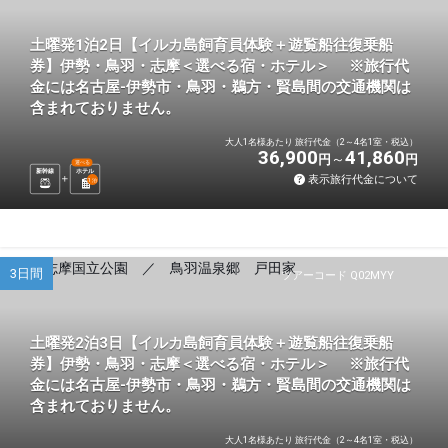
土曜発1泊2日【イルカ島飼育員体験＋遊覧船往復乗船
券】伊勢・鳥羽・志摩＜選べる宿・ホテル＞ ※旅行代
金には名古屋-伊勢市・鳥羽・鵜方・賢島間の交通機関は
含まれておりません。
大人1名様あたり 旅行代金（2～4名1室・税込）
36,900
41,860
円
円
選べる
新幹線
ホテル
表示旅行代金について
1
泊
3日間
ツアーコード Q02MYY
土曜発2泊3日【イルカ島飼育員体験＋遊覧船往復乗船
券】伊勢・鳥羽・志摩＜選べる宿・ホテル＞ ※旅行代
金には名古屋-伊勢市・鳥羽・鵜方・賢島間の交通機関は
含まれておりません。
大人1名様あたり 旅行代金（2～4名1室・税込）