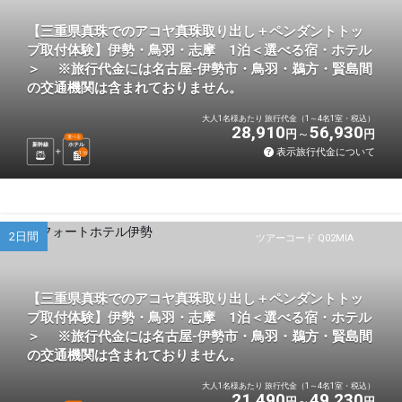
【三重県真珠でのアコヤ真珠取り出し＋ペンダントトッ
プ取付体験】伊勢・鳥羽・志摩 1泊＜選べる宿・ホテル
＞ ※旅行代金には名古屋-伊勢市・鳥羽・鵜方・賢島間
の交通機関は含まれておりません。
大人1名様あたり 旅行代金（1～4名1室・税込）
28,910
56,930
円
円
選べる
新幹線
ホテル
表示旅行代金について
1
泊
2日間
ツアーコード Q02MIA
【三重県真珠でのアコヤ真珠取り出し＋ペンダントトッ
プ取付体験】伊勢・鳥羽・志摩 1泊＜選べる宿・ホテル
＞ ※旅行代金には名古屋-伊勢市・鳥羽・鵜方・賢島間
の交通機関は含まれておりません。
大人1名様あたり 旅行代金（1～4名1室・税込）
21,490
49,230
円
円