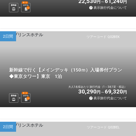
22,530
61,240
円
円
選べる
新幹線
ホテル
表示旅行代金について
1
泊
2日間
ツアーコード Q02BEK
新幹線で行く【メインデッキ（150ｍ）入場券付プラン
◆東京タワー】東京 1泊
大人1名様あたり 旅行代金（1～3名1室・税込）
30,290
69,320
円
円
選べる
新幹線
ホテル
表示旅行代金について
1
泊
2日間
ツアーコード Q02BEL