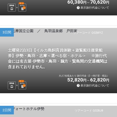
60,380
70,620
円
円
選べる
新幹線
ホテル
表示旅行代金について
2
泊
3日間
ツアーコード Q02MYZ
土曜発2泊3日【イルカ島飼育員体験＋遊覧船往復乗船
券】伊勢・鳥羽・志摩＜選べる宿・ホテル＞ ※旅行代
金には名古屋-伊勢市・鳥羽・鵜方・賢島間の交通機関は
含まれておりません。
大人1名様あたり 旅行代金（2～4名1室・税込）
52,820
62,820
円
円
選べる
新幹線
ホテル
表示旅行代金について
2
泊
2日間
ツアーコード Q028J8