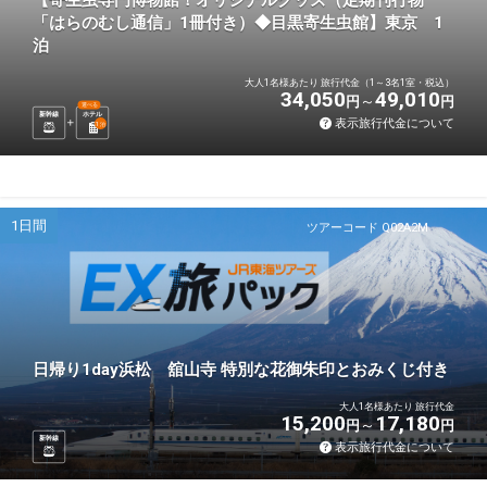
「はらのむし通信」1冊付き）◆目黒寄生虫館】東京 1
泊
大人1名様あたり 旅行代金（1～3名1室・税込）
34,050
49,010
円
円
選べる
新幹線
ホテル
表示旅行代金について
1
泊
1日間
ツアーコード Q02A2M
日帰り1day浜松 舘山寺 特別な花御朱印とおみくじ付き
大人1名様あたり 旅行代金
15,200
17,180
円
円
新幹線
表示旅行代金について