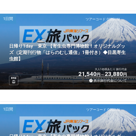
1日間
ツアーコード Q02BLM
日帰り1day 東京 【寄生虫専門博物館！オリジナルグッ
ズ（定期刊行物「はらのむし通信」1冊付き）◆目黒寄生
虫館】
大人1名様あたり 旅行代金
21,540
23,880
円
円
新幹線
表示旅行代金について
1日間
ツアーコード Q02BLN