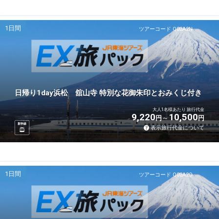
1日間
ツアーコード Q02A2N
日帰り1day浜松 舘山寺 特別な花御朱印とおみくじ付き
大人1名様あたり 旅行代金
9,220
10,500
円
円
新幹線
表示旅行代金について
1日間
ツアーコード Q02A2O