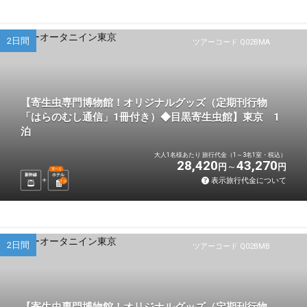
2日間
ツアーコード Q02BMA
【寄生虫専門博物館！オリジナルグッズ（定期刊行物
「はらのむし通信」1冊付き）◆目黒寄生虫館】東京 1
泊
大人1名様あたり 旅行代金（1～3名1室・税込）
28,420
43,270
円
円
選べる
新幹線
ホテル
表示旅行代金について
1
泊
2日間
ツアーコード Q02BMB
【寄生虫専門博物館！オリジナルグッズ（定期刊行物