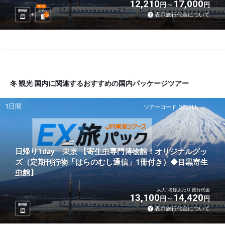
12,210
17,000
円
円
選べる
新幹線
ホテル
表示旅行代金について
1
泊
冬 観光 国内に関連するおすすめの国内パッケージツアー
1日間
ツアーコード Q02BLL
日帰り1day 東京 【寄生虫専門博物館！オリジナルグッ
ズ（定期刊行物「はらのむし通信」1冊付き）◆目黒寄生
虫館】
大人1名様あたり 旅行代金
13,100
14,420
円
円
新幹線
表示旅行代金について