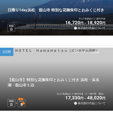
日帰り1day浜松 舘山寺 特別な花御朱印とおみくじ付き
大人1名様あたり 旅行代金
16,720
18,920
円
円
新幹線
表示旅行代金について
2日間
ツアーコード Q02A6K
【舘山寺】特別な花御朱印とおみくじ付き 浜松・浜名
湖・舘山寺１泊
大人1名様あたり 旅行代金（1～3名1室・税込）
17,330
48,020
円
円
選べる
新幹線
ホテル
表示旅行代金について
1
泊