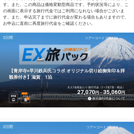
す。また、この商品は価格変動型商品です。予約状況等により、こ
の画面に表示する旅行代金ではご利用になれない場合がございま
す。また、申込完了までに旅行代金が変わる場合もありますので、
お申込に直前に再度旅行代金をご確認ください。
2日間
ツアーコード Q02A3H
【青岸寺×早川鉄兵氏コラボ オリジナル切り絵御朱印＆拝
観券付き】滋賀 1泊
大人1名様あたり 旅行代金（1～2名1室・税込）
27,070
35,060
円
円
選べる
新幹線
ホテル
表示旅行代金について
1
泊
2日間
ツアーコード Q02A3I