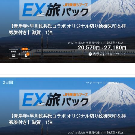
【青岸寺×早川鉄兵氏コラボ オリジナル切り絵御朱印＆拝
観券付き】滋賀 1泊
大人1名様あたり 旅行代金（1～2名1室・税込）
20,570
27,180
円
円
選べる
新幹線
ホテル
表示旅行代金について
1
泊
2日間
ツアーコード Q02A3J
【青岸寺×早川鉄兵氏コラボ オリジナル切り絵御朱印＆拝
観券付き】滋賀 1泊
大人1名様あたり 旅行代金（1～2名1室・税込）