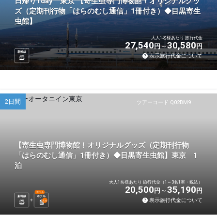
日帰り1day 東京 【寄生虫専門博物館！オリジナルグッ
ズ（定期刊行物「はらのむし通信」1冊付き）◆目黒寄生
虫館】
大人1名様あたり 旅行代金
27,540
30,580
円
円
新幹線
表示旅行代金について
2日間
ツアーコード Q02BM9
【寄生虫専門博物館！オリジナルグッズ（定期刊行物
「はらのむし通信」1冊付き）◆目黒寄生虫館】東京 1
泊
大人1名様あたり 旅行代金（1～3名1室・税込）
20,500
35,190
円
円
選べる
新幹線
ホテル
表示旅行代金について
1
泊