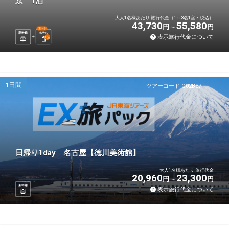
京 1泊
大人1名様あたり 旅行代金（1～3名1室・税込）
43,730
55,580
円
円
選べる
新幹線
ホテル
表示旅行代金について
1
泊
1日間
ツアーコード Q02B37
日帰り1day 名古屋【徳川美術館】
大人1名様あたり 旅行代金
20,960
23,300
円
円
新幹線
表示旅行代金について