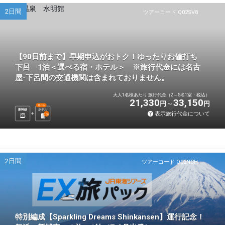
2日間
ツアーコード Q02SV8
【90日前まで】早期申込がおトク！ゆったりお値打ち
下呂 1泊＜選べる宿・ホテル＞ ※旅行代金には名古
屋-下呂間の交通機関は含まれておりません。
大人1名様あたり 旅行代金（2～5名1室・税込）
21,330
33,150
円
円
選べる
新幹線
ホテル
表示旅行代金について
1
泊
2日間
ツアーコード Q02NCH
特別編成【Sparkling Dreams Shinkansen】運行記念！