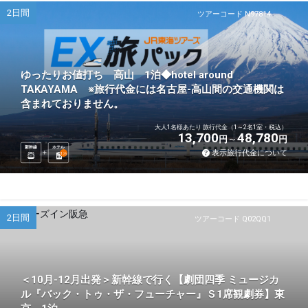
2日間
ツアーコード N97814
ゆったりお値打ち 高山 1泊◆hotel around
TAKAYAMA ※旅行代金には名古屋-高山間の交通機関は
含まれておりません。
大人1名様あたり 旅行代金（1～2名1室・税込）
13,700
48,780
円
円
新幹線
ホテル
表示旅行代金について
1
泊
2日間
ツアーコード Q02QQ1
＜10月-12月出発＞新幹線で行く【劇団四季 ミュージカ
ル『バック・トゥ・ザ・フューチャー』Ｓ1席観劇券】東