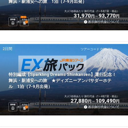
舞浜・新浦安への旅 1泊（7-9月出発）
大人1名様あたり 旅行代金（1～6名1室・税込）
31,970
93,770
円
円
選べる
新幹線
ホテル
表示旅行代金について
1
泊
2日間
ツアーコード Q02NDS
特別編成【Sparkling Dreams Shinkansen】運行記念！
舞浜・新浦安への旅 ★ディズニーアンバサダーホテ
ル 1泊（7-9月出発）
大人1名様あたり 旅行代金（1～4名1室・税込）
27,880
109,490
円
円
新幹線
ホテル
表示旅行代金について
1
泊