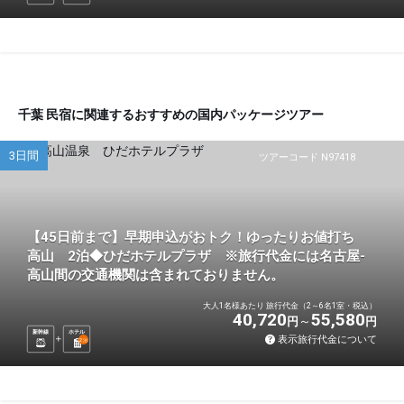
千葉 民宿に関連するおすすめの国内パッケージツアー
3日間
ツアーコード N97418
【45日前まで】早期申込がおトク！ゆったりお値打ち
高山 2泊◆ひだホテルプラザ ※旅行代金には名古屋-
高山間の交通機関は含まれておりません。
大人1名様あたり 旅行代金（2～6名1室・税込）
40,720
55,580
円
円
新幹線
ホテル
表示旅行代金について
2
泊