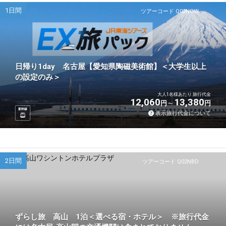
1日間
ツアーコード Q02NOW
日帰り1day 名古屋【愛知県陶磁美術館】＜大学生以上
の設定のみ＞
大人1名様あたり 旅行代金
12,060
13,380
円
円
新幹線
表示旅行代金について
2日間
ツアーコード Q02NBD
ずらし旅 高山 1泊＜選べる宿・ホテル＞ ※旅行代金