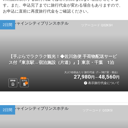
す。また、申込完了までに旅行代金が変わる場合もありますので、
お申込に直前に再度旅行代金をご確認ください。
2日間
ツアーコード Q02K5H
【手ぶらでラクラク観光！◆佐川急便 手荷物配送サービ
ス付『東京駅→宿泊施設（片道）』】東京・千葉 1泊
大人1名様あたり 旅行代金（1～3名1室・税込）
27,980
48,560
円
円
選べる
新幹線
ホテル
表示旅行代金について
1
泊
2日間
ツアーコード Q02K5I