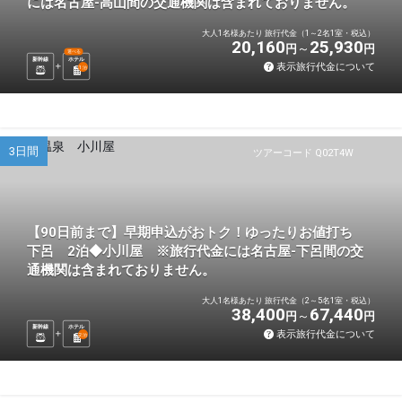
には名古屋-高山間の交通機関は含まれておりません。
大人1名様あたり 旅行代金（1～2名1室・税込）
20,160
25,930
円
円
選べる
新幹線
ホテル
表示旅行代金について
1
泊
3日間
ツアーコード Q02T4W
【90日前まで】早期申込がおトク！ゆったりお値打ち
下呂 2泊◆小川屋 ※旅行代金には名古屋-下呂間の交
通機関は含まれておりません。
大人1名様あたり 旅行代金（2～5名1室・税込）
38,400
67,440
円
円
新幹線
ホテル
表示旅行代金について
2
泊