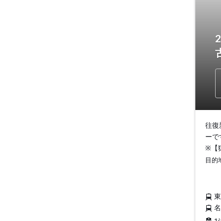
往復
ーで
※【
目的