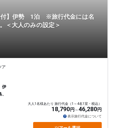
証」付】伊勢 1泊 ※旅行代金には名
ん。＜大人のみの設定＞
ツア
、伊
島、
大人1名様あたり 旅行代金（1～4名1室・税込）
18,790
46,280
円
円
表示旅行代金について