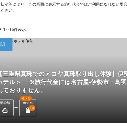
約状況等により、この画面に表示する旅行代金ではご利用になれない場
ください。
中
1～16件表示
日間
【三重県真珠でのアコヤ真珠取り出し体験】伊
ホテル＞ ※旅行代金には名古屋-伊勢市・鳥
れておりません。
選べる
新幹線
ホテル
1
泊