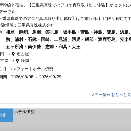
新幹線と宿泊、【三重県真珠でのアコヤ真珠取り出し体験】がセットに
アーです。
三重県真珠でのアコヤ真珠取り出し体験】はご旅行2日目に限り有効で
体験場所：三重県真珠株式会社
相差・畔蛸、鳥羽、答志島・坂手島・菅島・神島、賢島、浜島
地：
勢、浦村・石鏡・国崎、二見浦、阿児・磯部・渡鹿野島、安楽
五ヶ所湾・南伊勢、志摩・和具・大王
静岡
名古屋
名古屋
静岡
泊目: コンフォートホテル伊勢
間：2026/08/08 ～ 2026/09/29
ツアー情報をもっと
日間