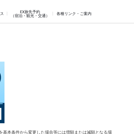
EX旅先予約
ビス
各種リンク・ご案内
（宿泊・観光・交通）
を基本条件から変更した場合等には増額または減額となる場