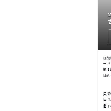
往復
ーで
※【
目的
1