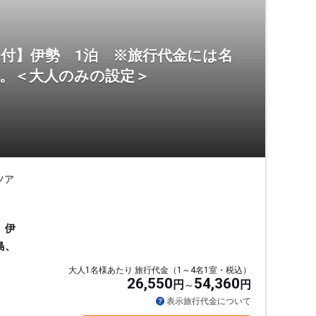
証」付】伊勢 1泊 ※旅行代金には名
ん。＜大人のみの設定＞
ツア
、伊
島、
大人1名様あたり 旅行代金（1～4名1室・税込）
26,550
54,360
円
円
表示旅行代金について