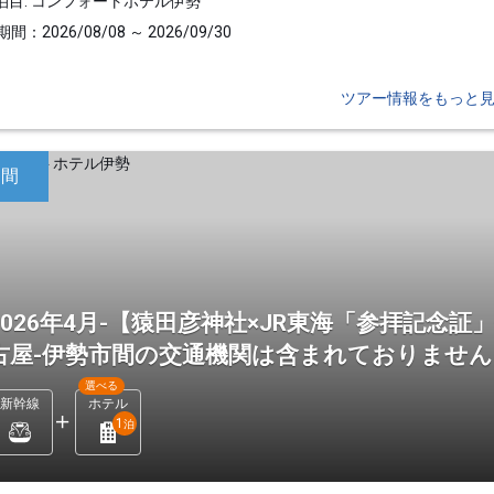
泊目: コンフォートホテル伊勢
間：2026/08/08 ～ 2026/09/30
ツアー情報をもっと
日間
2026年4月-【猿田彦神社×JR東海「参拝記念
古屋-伊勢市間の交通機関は含まれておりませ
選べる
新幹線
ホテル
1
泊