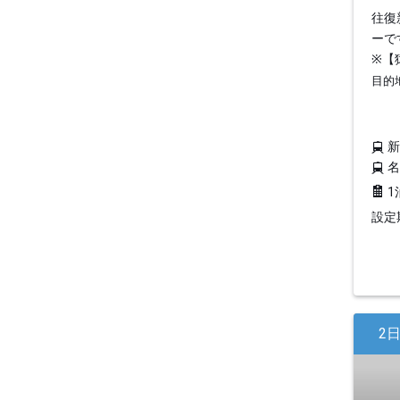
往復
ーで
※【
目的
1
設定期
2