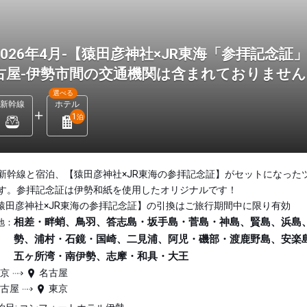
2026年4月-【猿田彦神社×JR東海「参拝記念
古屋-伊勢市間の交通機関は含まれておりませ
選べる
新幹線
ホテル
1
泊
新幹線と宿泊、【猿田彦神社×JR東海の参拝記念証】がセットになった
す。参拝記念証は伊勢和紙を使用したオリジナルです！
猿田彦神社×JR東海の参拝記念証】の引換はご旅行期間中に限り有効
相差・畔蛸、鳥羽、答志島・坂手島・菅島・神島、賢島、浜島
地：
勢、浦村・石鏡・国崎、二見浦、阿児・磯部・渡鹿野島、安楽
五ヶ所湾・南伊勢、志摩・和具・大王
東京
名古屋
名古屋
東京