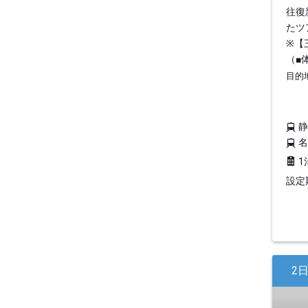
往復
たツ
※【
（■
目的
1
設定期
2