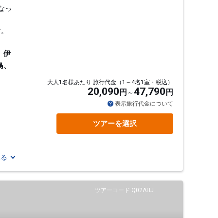
なっ
す。
、伊
島、
大人1名様あたり 旅行代金（1～4名1室・税込）
20,090
47,790
円
円
表示旅行代金について
ツアーを選択
見る
ツアーコード Q02AHJ