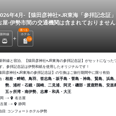
2026年4月-【猿田彦神社×JR東海「参拝記念
古屋-伊勢市間の交通機関は含まれておりませ
選べる
新幹線
ホテル
1
泊
新幹線と宿泊、【猿田彦神社×JR東海の参拝記念証】がセットになった
す。参拝記念証は伊勢和紙を使用したオリジナルです！
猿田彦神社×JR東海の参拝記念証】の引換はご旅行期間中に限り有効
相差・畔蛸、鳥羽、答志島・坂手島・菅島・神島、賢島、浜島
地：
勢、浦村・石鏡・国崎、二見浦、阿児・磯部・渡鹿野島、安楽
五ヶ所湾・南伊勢、志摩・和具・大王
静岡
名古屋
名古屋
静岡
泊目: コンフォートホテル伊勢