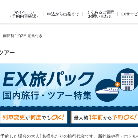
よくあるご質問
マイページ
申込から出発まで
EXサー
お問い合わせ
（予約内容確認）
南伊勢 1泊2日 朝食付き
ツアー
で予約した場合の大人1名様あたりの旅行代金です。新幹線や宿・ホテル