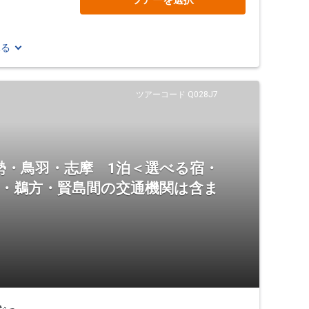
ツアーを選択
見る
ツアーコード Q028J7
勢・鳥羽・志摩 1泊＜選べる宿・
羽・鵜方・賢島間の交通機関は含ま