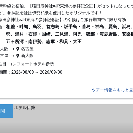
新幹線と宿泊、【猿田彦神社×JR東海の参拝記念証】がセットになった
す。参拝記念証は伊勢和紙を使用したオリジナルです！
猿田彦神社×JR東海の参拝記念証】の引換はご旅行期間中に限り有効
相差・畔蛸、鳥羽、答志島・坂手島・菅島・神島、賢島、浜島
地：
勢、浦村・石鏡・国崎、二見浦、阿児・磯部・渡鹿野島、安楽
五ヶ所湾・南伊勢、志摩・和具・大王
新大阪
名古屋
名古屋
新大阪
泊目: コンフォートホテル伊勢
間：2026/08/08 ～ 2026/09/30
ツアー情報をもっと
日間