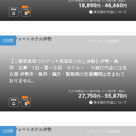
大人1名様あたり 旅行代金（1～4名1室・税込）
18,890
46,660
円
円
選べる
新幹線
ホテル
表示旅行代金について
1
泊
2日間
ツアーコード Q028J7
【三重県真珠でのアコヤ真珠取り出し体験】伊勢・鳥
羽・志摩 1泊＜選べる宿・ホテル＞ ※旅行代金には名
古屋-伊勢市・鳥羽・鵜方・賢島間の交通機関は含まれて
おりません。
大人1名様あたり 旅行代金（1～4名1室・税込）
27,750
55,870
円
円
選べる
新幹線
ホテル
表示旅行代金について
1
泊
2日間
ツアーコード Q028J9