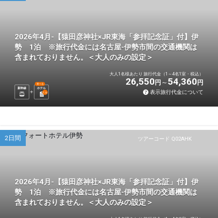
2026年4月-【猿田彦神社×JR東海「参拝記念証」付】伊
勢 1泊 ※旅行代金には名古屋-伊勢市間の交通機関は
含まれておりません。＜大人のみの設定＞
大人1名様あたり 旅行代金（1～4名1室・税込）
26,550
54,360
円
円
選べる
新幹線
ホテル
表示旅行代金について
1
泊
2日間
ツアーコード Q02AHK
2026年4月-【猿田彦神社×JR東海「参拝記念証」付】伊
勢 1泊 ※旅行代金には名古屋-伊勢市間の交通機関は
含まれておりません。＜大人のみの設定＞