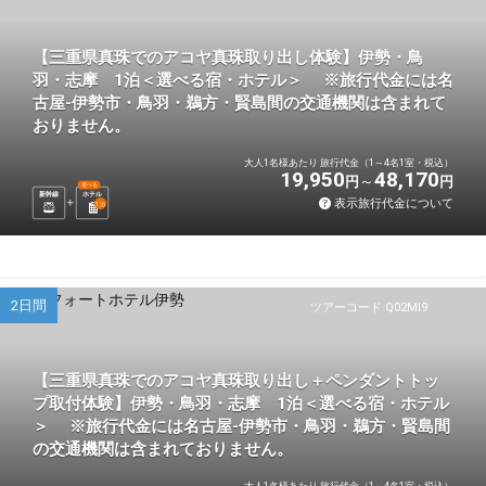
【三重県真珠でのアコヤ真珠取り出し体験】伊勢・鳥
羽・志摩 1泊＜選べる宿・ホテル＞ ※旅行代金には名
古屋-伊勢市・鳥羽・鵜方・賢島間の交通機関は含まれて
おりません。
大人1名様あたり 旅行代金（1～4名1室・税込）
19,950
48,170
円
円
選べる
新幹線
ホテル
表示旅行代金について
1
泊
2日間
ツアーコード Q02MI9
【三重県真珠でのアコヤ真珠取り出し＋ペンダントトッ
プ取付体験】伊勢・鳥羽・志摩 1泊＜選べる宿・ホテル
＞ ※旅行代金には名古屋-伊勢市・鳥羽・鵜方・賢島間
の交通機関は含まれておりません。
大人1名様あたり 旅行代金（1～4名1室・税込）