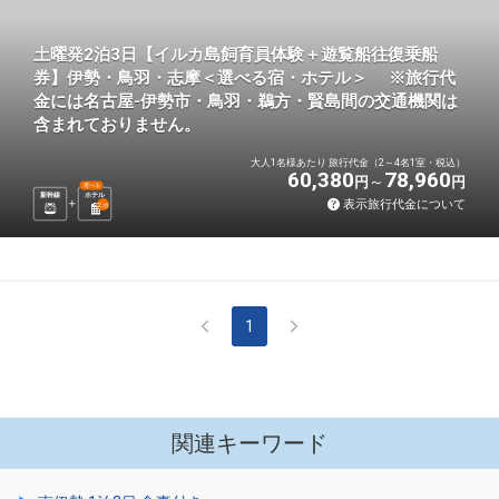
土曜発2泊3日【イルカ島飼育員体験＋遊覧船往復乗船
券】伊勢・鳥羽・志摩＜選べる宿・ホテル＞ ※旅行代
金には名古屋-伊勢市・鳥羽・鵜方・賢島間の交通機関は
含まれておりません。
大人1名様あたり 旅行代金（2～4名1室・税込）
60,380
78,960
円
円
選べる
新幹線
ホテル
表示旅行代金について
2
泊
1
関連キーワード