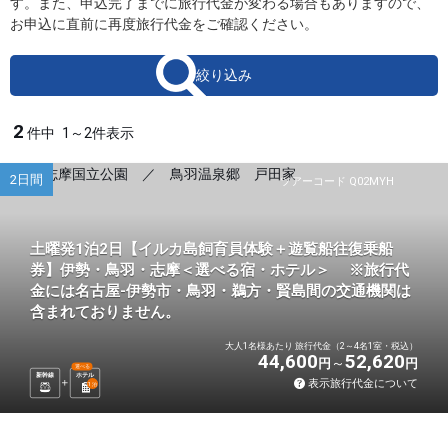
す。また、申込完了までに旅行代金が変わる場合もありますので、
お申込に直前に再度旅行代金をご確認ください。
絞り込み
2
件中
1～2件表示
2日間
ツアーコード Q02MYH
土曜発1泊2日【イルカ島飼育員体験＋遊覧船往復乗船
券】伊勢・鳥羽・志摩＜選べる宿・ホテル＞ ※旅行代
金には名古屋-伊勢市・鳥羽・鵜方・賢島間の交通機関は
含まれておりません。
大人1名様あたり 旅行代金（2～4名1室・税込）
44,600
52,620
円
円
選べる
新幹線
ホテル
表示旅行代金について
1
泊