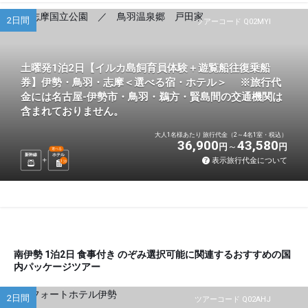
2日間
ツアーコード Q02MYI
土曜発1泊2日【イルカ島飼育員体験＋遊覧船往復乗船
券】伊勢・鳥羽・志摩＜選べる宿・ホテル＞ ※旅行代
金には名古屋-伊勢市・鳥羽・鵜方・賢島間の交通機関は
含まれておりません。
大人1名様あたり 旅行代金（2～4名1室・税込）
36,900
43,580
円
円
選べる
新幹線
ホテル
表示旅行代金について
1
泊
南伊勢 1泊2日 食事付き のぞみ選択可能に関連するおすすめの国
内パッケージツアー
2日間
ツアーコード Q02AHJ