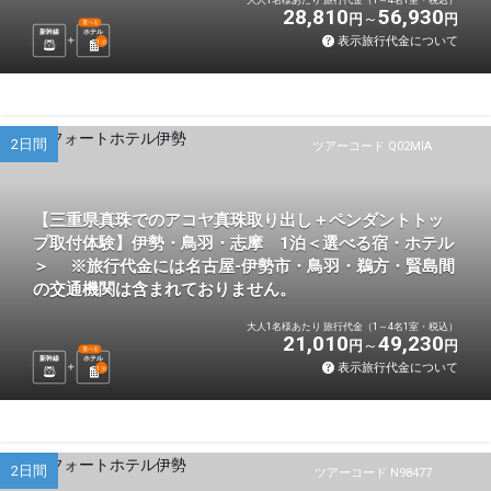
28,810
56,930
円
円
選べる
新幹線
ホテル
表示旅行代金について
1
泊
2日間
ツアーコード Q02MIA
【三重県真珠でのアコヤ真珠取り出し＋ペンダントトッ
プ取付体験】伊勢・鳥羽・志摩 1泊＜選べる宿・ホテル
＞ ※旅行代金には名古屋-伊勢市・鳥羽・鵜方・賢島間
の交通機関は含まれておりません。
大人1名様あたり 旅行代金（1～4名1室・税込）
21,010
49,230
円
円
選べる
新幹線
ホテル
表示旅行代金について
1
泊
2日間
ツアーコード N98477