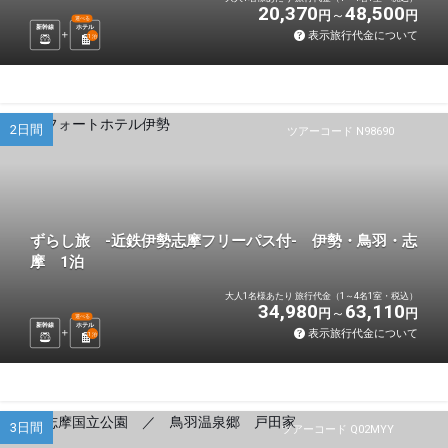
20,370
48,500
円
円
選べる
新幹線
ホテル
表示旅行代金について
1
泊
2日間
ツアーコード N98690
ずらし旅 -近鉄伊勢志摩フリーパス付- 伊勢・鳥羽・志
摩 1泊
大人1名様あたり 旅行代金（1～4名1室・税込）
34,980
63,110
円
円
選べる
新幹線
ホテル
表示旅行代金について
1
泊
3日間
ツアーコード Q02MYY