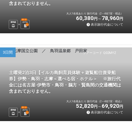
含まれておりません。
大人1名様あたり 旅行代金（2～4名1室・税込）
60,380
78,960
円
円
選べる
新幹線
ホテル
表示旅行代金について
2
泊
3日間
ツアーコード Q02MYZ
土曜発2泊3日【イルカ島飼育員体験＋遊覧船往復乗船
券】伊勢・鳥羽・志摩＜選べる宿・ホテル＞ ※旅行代
金には名古屋-伊勢市・鳥羽・鵜方・賢島間の交通機関は
含まれておりません。
大人1名様あたり 旅行代金（2～4名1室・税込）
52,820
69,920
円
円
選べる
新幹線
ホテル
表示旅行代金について
2
泊