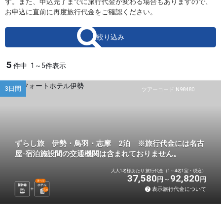
す。また、申込完了までに旅行代金が変わる場合もありますので、
お申込に直前に再度旅行代金をご確認ください。
絞り込み
5
件中
1～5件表示
3日間
ツアーコード N98480
ずらし旅 伊勢・鳥羽・志摩 2泊 ※旅行代金には名古
屋-宿泊施設間の交通機関は含まれておりません。
大人1名様あたり 旅行代金（1～4名1室・税込）
37,580
92,820
円
円
選べる
新幹線
ホテル
表示旅行代金について
2
泊