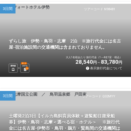
3日間
ツアーコード N98481
ずらし旅 伊勢・鳥羽・志摩 2泊 ※旅行代金には名古
屋-宿泊施設間の交通機関は含まれておりません。
大人1名様あたり 旅行代金（1～4名1室・税込）
28,540
83,780
円
円
選べる
新幹線
ホテル
表示旅行代金について
2
泊
3日間
ツアーコード Q02MYY
土曜発2泊3日【イルカ島飼育員体験＋遊覧船往復乗船
券】伊勢・鳥羽・志摩＜選べる宿・ホテル＞ ※旅行代
金には名古屋-伊勢市・鳥羽・鵜方・賢島間の交通機関は