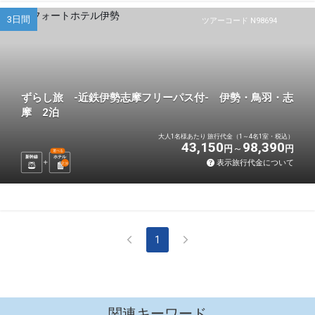
3日間
ツアーコード N98694
ずらし旅 -近鉄伊勢志摩フリーパス付- 伊勢・鳥羽・志
摩 2泊
大人1名様あたり 旅行代金（1～4名1室・税込）
43,150
98,390
円
円
選べる
新幹線
ホテル
表示旅行代金について
2
泊
1
関連キーワード