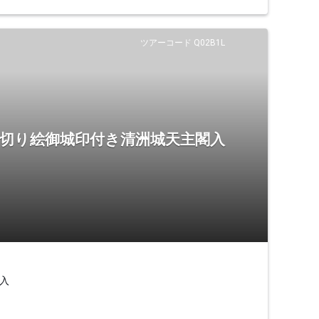
ツアーコード Q02B1L
 切り絵御城印付き清洲城天主閣入
入