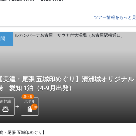
ツアー情報をもっと
日間
【美濃・尾張 五城印めぐり】清洲城オリジナル
場 愛知 1泊（4-9月出発）
選べる
新幹線
ホテル
1
泊
濃・尾張 五城印めぐり】