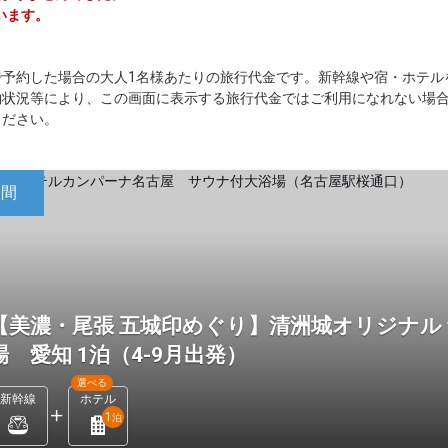
います。
で予約した場合の大人1名様あたりの旅行代金です。新幹線や宿・ホテル
約状況等により、この画面に表示する旅行代金ではご利用になれない場
ください。
日間
【美濃・尾張 五城印めぐり】清洲城オリジナル
場 愛知 1泊（4-9月出発）
選べる
新幹線
ホテル
1
泊