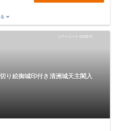
見る
ツアーコード Q02B1K
 切り絵御城印付き清洲城天主閣入