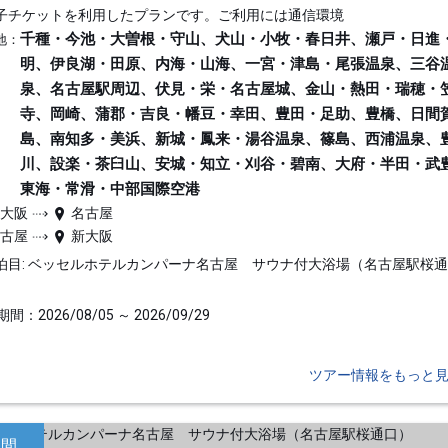
子チケットを利用したプランです。ご利用には通信環境
千種・今池・大曽根・守山、犬山・小牧・春日井、瀬戸・日進
地：
明、伊良湖・田原、内海・山海、一宮・津島・尾張温泉、三谷
泉、名古屋駅周辺、伏見・栄・名古屋城、金山・熱田・瑞穂・
寺、岡崎、蒲郡・吉良・幡豆・幸田、豊田・足助、豊橋、日間
島、南知多・美浜、新城・鳳来・湯谷温泉、篠島、西浦温泉、
川、設楽・茶臼山、安城・知立・刈谷・碧南、大府・半田・武
東海・常滑・中部国際空港
新大阪
名古屋
名古屋
新大阪
泊目: ベッセルホテルカンパーナ名古屋 サウナ付大浴場（名古屋駅桜
間：2026/08/05 ～ 2026/09/29
ツアー情報をもっと
日間