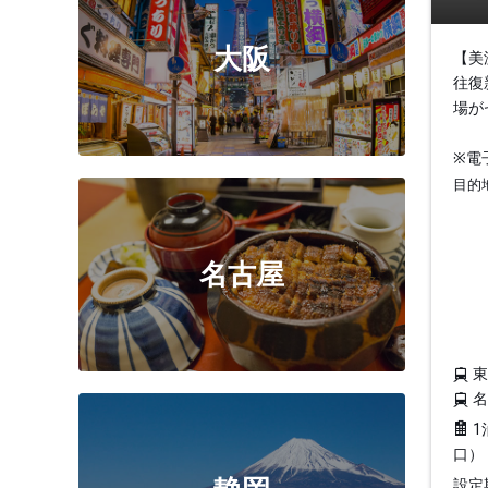
大阪
【美
往復
場が
※電
目的
名古屋
1
口）
設定期