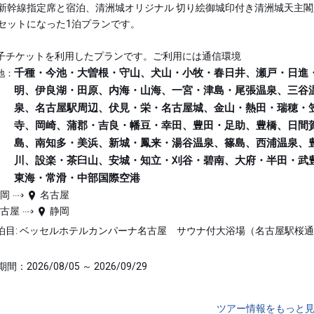
新幹線指定席と宿泊、清洲城オリジナル 切り絵御城印付き清洲城天主閣
セットになった1泊プランです。
子チケットを利用したプランです。ご利用には通信環境
千種・今池・大曽根・守山、犬山・小牧・春日井、瀬戸・日進
地：
明、伊良湖・田原、内海・山海、一宮・津島・尾張温泉、三谷
泉、名古屋駅周辺、伏見・栄・名古屋城、金山・熱田・瑞穂・
寺、岡崎、蒲郡・吉良・幡豆・幸田、豊田・足助、豊橋、日間
島、南知多・美浜、新城・鳳来・湯谷温泉、篠島、西浦温泉、
川、設楽・茶臼山、安城・知立・刈谷・碧南、大府・半田・武
東海・常滑・中部国際空港
静岡
名古屋
名古屋
静岡
泊目: ベッセルホテルカンパーナ名古屋 サウナ付大浴場（名古屋駅桜
間：2026/08/05 ～ 2026/09/29
ツアー情報をもっと