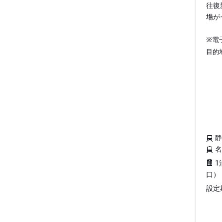
往復
場が
※電
目的
1
口）
設定期