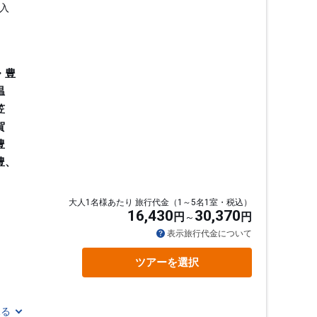
入
・豊
温
笠
賀
豊
豊、
大人1名様あたり 旅行代金（1～5名1室・税込）
16,430
30,370
円
円
通
表示旅行代金について
ツアーを選択
見る