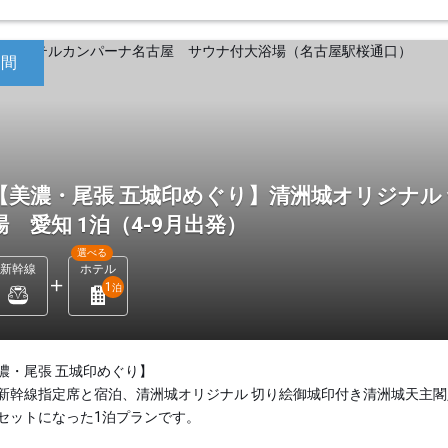
日間
【美濃・尾張 五城印めぐり】清洲城オリジナル
場 愛知 1泊（4-9月出発）
選べる
新幹線
ホテル
1
泊
濃・尾張 五城印めぐり】
新幹線指定席と宿泊、清洲城オリジナル 切り絵御城印付き清洲城天主閣
セットになった1泊プランです。