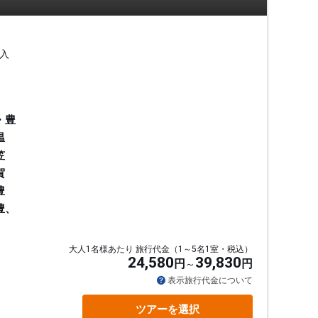
入
・豊
温
笠
賀
豊
豊、
大人1名様あたり 旅行代金（1～5名1室・税込）
24,580
39,830
円
円
通
表示旅行代金について
ツアーを選択