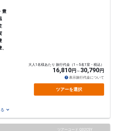
・豊
温
笠
賀
豊
豊、
大人1名様あたり 旅行代金（1～5名1室・税込）
16,810
30,790
円
円
通
表示旅行代金について
ツアーを選択
見る
ツアーコード Q02C5Y