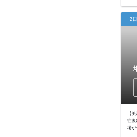
2
【美
往復
場が