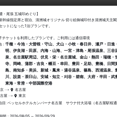
濃・尾張 五城印めぐり】
新幹線指定席と宿泊、清洲城オリジナル 切り絵御城印付き清洲城天主閣
セットになった1泊プランです。
子チケットを利用したプランです。ご利用には通信環境
千種・今池・大曽根・守山、犬山・小牧・春日井、瀬戸・日進
地：
明、伊良湖・田原、内海・山海、一宮・津島・尾張温泉、三谷
泉、名古屋駅周辺、伏見・栄・名古屋城、金山・熱田・瑞穂・
寺、岡崎、蒲郡・吉良・幡豆・幸田、豊田・足助、豊橋、日間
島、南知多・美浜、新城・鳳来・湯谷温泉、篠島、西浦温泉、
川、設楽・茶臼山、安城・知立・刈谷・碧南、大府・半田・武
東海・常滑・中部国際空港
東京
名古屋
名古屋
東京
泊目: ベッセルホテルカンパーナ名古屋 サウナ付大浴場（名古屋駅桜
間：2026/08/05 ～ 2026/09/29