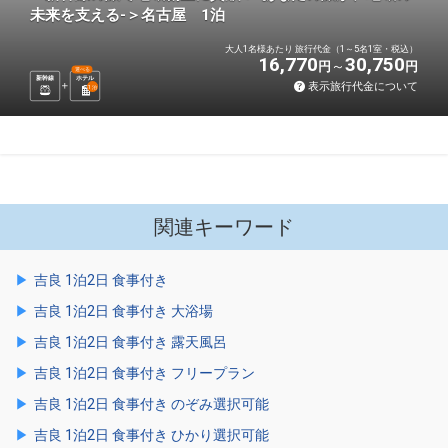
未来を支える-＞名古屋 1泊
大人1名様あたり 旅行代金（1～5名1室・税込）
16,770
30,750
円
円
選べる
新幹線
ホテル
表示旅行代金について
1
泊
関連キーワード
吉良 1泊2日 食事付き
吉良 1泊2日 食事付き 大浴場
吉良 1泊2日 食事付き 露天風呂
吉良 1泊2日 食事付き フリープラン
吉良 1泊2日 食事付き のぞみ選択可能
吉良 1泊2日 食事付き ひかり選択可能