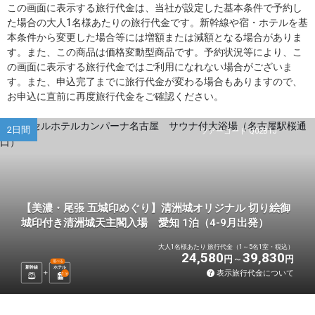
この画面に表示する旅行代金は、当社が設定した基本条件で予約し
た場合の大人1名様あたりの旅行代金です。新幹線や宿・ホテルを基
本条件から変更した場合等には増額または減額となる場合がありま
す。また、この商品は価格変動型商品です。予約状況等により、こ
の画面に表示する旅行代金ではご利用になれない場合がございま
す。また、申込完了までに旅行代金が変わる場合もありますので、
お申込に直前に再度旅行代金をご確認ください。
2日間
ツアーコード Q02B1J
【美濃・尾張 五城印めぐり】清洲城オリジナル 切り絵御
城印付き清洲城天主閣入場 愛知 1泊（4-9月出発）
大人1名様あたり 旅行代金（1～5名1室・税込）
24,580
39,830
円
円
選べる
新幹線
ホテル
表示旅行代金について
1
泊