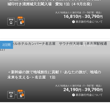
城印付き清洲城天主閣入場 愛知 1泊（4-9月出発）
大人1名様あたり 旅行代金（1～5名1室・税込）
16,810
30,790
円
円
選べる
新幹線
ホテル
表示旅行代金について
1
泊
2日間
ツアーコード Q02C5Y
＜新幹線の旅で地域創生に貢献！-あなたの旅が、地域の
未来を支える-＞名古屋 1泊
大人1名様あたり 旅行代金（1～5名1室・税込）
24,190
39,790
円
円
選べる
新幹線
ホテル
表示旅行代金について
1
泊