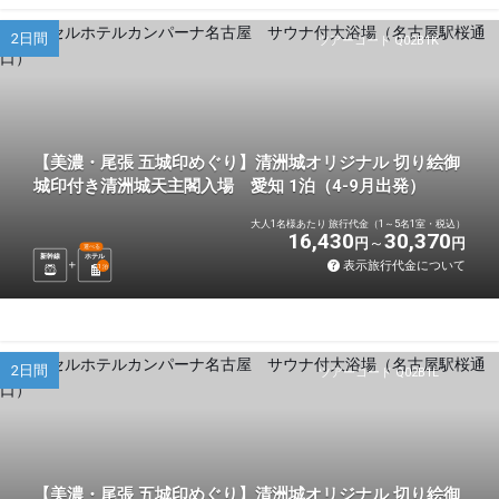
2日間
ツアーコード Q02B1K
【美濃・尾張 五城印めぐり】清洲城オリジナル 切り絵御
城印付き清洲城天主閣入場 愛知 1泊（4-9月出発）
大人1名様あたり 旅行代金（1～5名1室・税込）
16,430
30,370
円
円
選べる
新幹線
ホテル
表示旅行代金について
1
泊
2日間
ツアーコード Q02B1L
【美濃・尾張 五城印めぐり】清洲城オリジナル 切り絵御