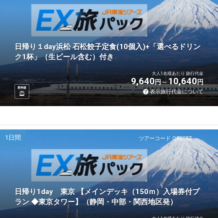
日帰り１day浜松 石松餃子定食(10個入)+「選べるドリン
ク1杯」（生ビール含む）付き
大人1名様あたり 旅行代金
9,640
10,640
円
円
新幹線
表示旅行代金について
1日間
ツアーコード Q02C3Z
日帰り1day 東京 【メインデッキ（150ｍ）入場券付プ
ラン ◆東京タワー】（静岡・中部・関西地区発）