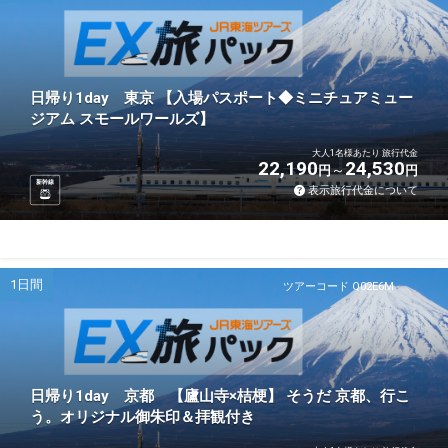
日帰り1day 東京 【入場パスポート◆ミニチュアミュー
ジアム スモールワールズ】
大人1名様あたり 旅行代金
22,190
24,530
円
円
新幹線
表示旅行代金について
1日間
ツアーコード Q02E6M
日帰り1day 京都 【廬山寺×桔梗】 そうだ 京都、行こ
う。オリジナル御朱印＆拝観付き