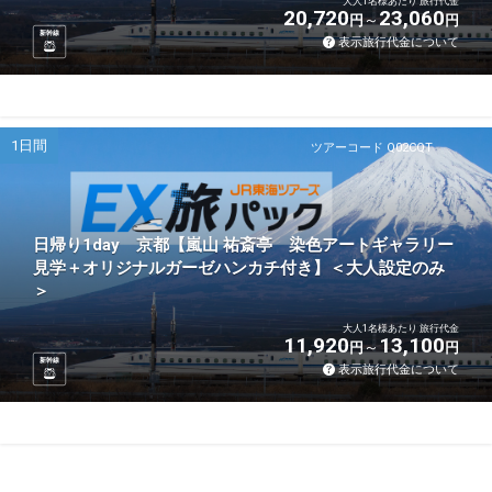
大人1名様あたり 旅行代金
20,720
23,060
円
円
新幹線
表示旅行代金について
1日間
ツアーコード Q02CQT
日帰り1day 京都【嵐山 祐斎亭 染色アートギャラリー
見学＋オリジナルガーゼハンカチ付き】＜大人設定のみ
＞
大人1名様あたり 旅行代金
11,920
13,100
円
円
新幹線
表示旅行代金について