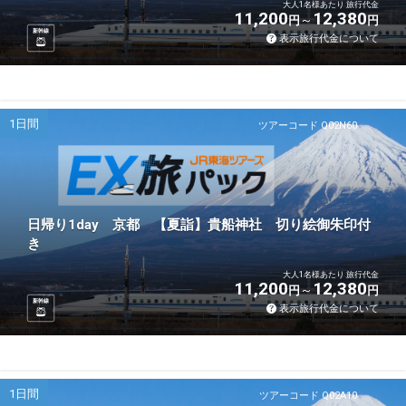
大人1名様あたり 旅行代金
11,200
12,380
円
円
新幹線
表示旅行代金について
1日間
ツアーコード Q02N60
日帰り1day 京都 【夏詣】貴船神社 切り絵御朱印付
き
大人1名様あたり 旅行代金
11,200
12,380
円
円
新幹線
表示旅行代金について
1日間
ツアーコード Q02A10