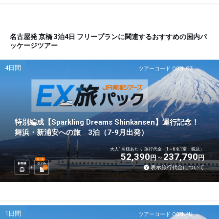
名古屋発 京橋 3泊4日 フリープランに関連するおすすめの国内パ
ッケージツアー
4日間
ツアーコード Q02NCZ
特別編成【Sparkling Dreams Shinkansen】運行記念！
舞浜・新浦安への旅 3泊（7-9月出発）
大人1名様あたり 旅行代金（1～6名1室・税込）
52,390
237,790
円
円
選べる
新幹線
ホテル
表示旅行代金について
3
泊
1日間
ツアーコード Q02N4U