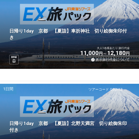
日帰り1day 京都 【夏詣】車折神社 切り絵御朱印付
き
大人1名様あたり 旅行代金
11,000
12,180
円
円
新幹線
表示旅行代金について
1日間
ツアーコード Q02N63
日帰り1day 京都 【夏詣】北野天満宮 切り絵御朱印
付き