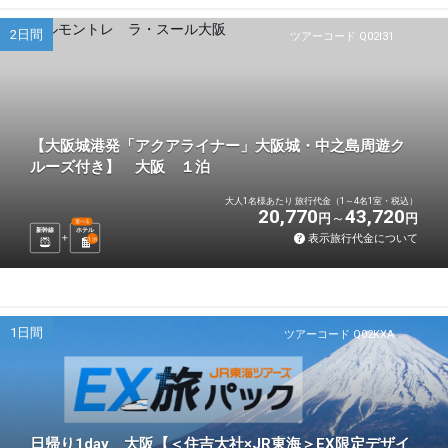
2日間
ツアーコード Q02I31
【大阪城港発「アクアライナー」大阪城・中之島周遊ク
ルーズ付き】 大阪 １泊
大人1名様あたり 旅行代金（1～4名1室・税込）
20,770
43,720
円
円
選べる
新幹線
ホテル
表示旅行代金について
1
泊
1日間
ツアーコード Q02KXA
日帰り1day 大阪【＜住吉大社×JR東海＞EX限定デザイ