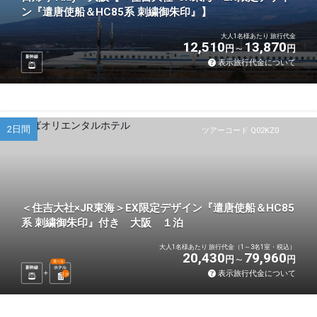
ン『遣唐使船＆HC85系 刺繍御朱印』】
大人1名様あたり 旅行代金
12,510
13,870
円
円
新幹線
表示旅行代金について
2日間
ツアーコード Q02KZ0
＜住吉大社×JR東海＞EX限定デザイン『遣唐使船＆HC85
系 刺繍御朱印』付き 大阪 １泊
大人1名様あたり 旅行代金（1～3名1室・税込）
20,430
79,960
円
円
選べる
新幹線
ホテル
表示旅行代金について
1
泊