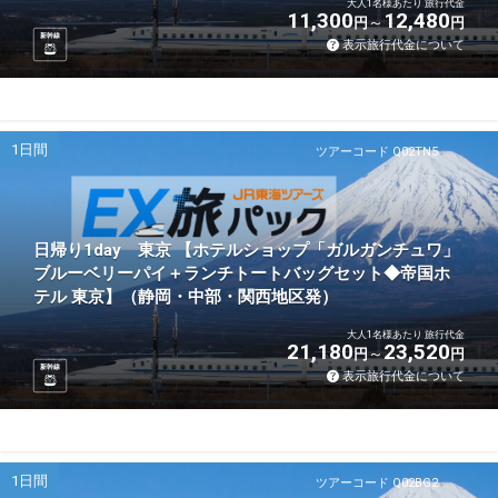
大人1名様あたり 旅行代金
11,300
12,480
円
円
新幹線
表示旅行代金について
1日間
ツアーコード Q02TN5
日帰り1day 東京 【ホテルショップ「ガルガンチュワ」
ブルーベリーパイ＋ランチトートバッグセット◆帝国ホ
テル 東京】（静岡・中部・関西地区発）
大人1名様あたり 旅行代金
21,180
23,520
円
円
新幹線
表示旅行代金について
1日間
ツアーコード Q02BG2