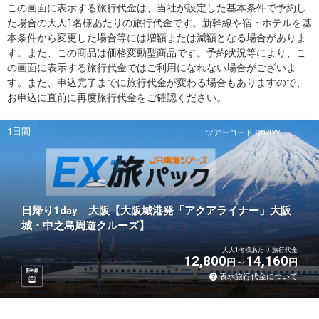
この画面に表示する旅行代金は、当社が設定した基本条件で予約し
た場合の大人1名様あたりの旅行代金です。新幹線や宿・ホテルを基
本条件から変更した場合等には増額または減額となる場合がありま
す。また、この商品は価格変動型商品です。予約状況等により、こ
の画面に表示する旅行代金ではご利用になれない場合がございま
す。また、申込完了までに旅行代金が変わる場合もありますので、
お申込に直前に再度旅行代金をご確認ください。
1日間
ツアーコード Q02I2Y
日帰り1day 大阪【大阪城港発「アクアライナー」大阪
城・中之島周遊クルーズ】
大人1名様あたり 旅行代金
12,800
14,160
円
円
新幹線
表示旅行代金について