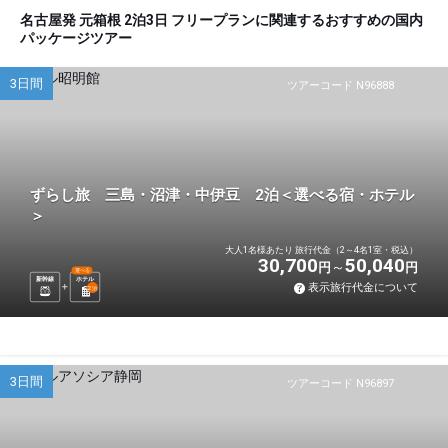
名古屋発 元箱根 2泊3日 フリープランに関連するおすすめの国内
パッケージツアー
3日間
ツアーコード N96888
ずらし旅 三島・沼津・中伊豆 2泊＜選べる宿・ホテル
＞
大人1名様あたり 旅行代金（2～4名1室・税込）
30,700
50,040
円
円
選べる
新幹線
ホテル
表示旅行代金について
2
泊
3日間
ツアーコード N96897