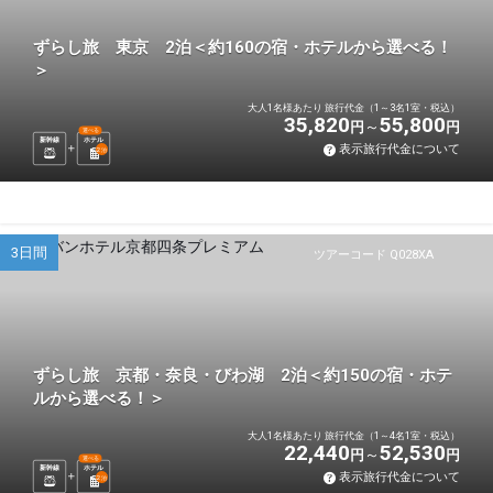
ずらし旅 東京 2泊＜約160の宿・ホテルから選べる！
＞
大人1名様あたり 旅行代金（1～3名1室・税込）
35,820
55,800
円
円
選べる
新幹線
ホテル
表示旅行代金について
2
泊
3日間
ツアーコード Q028XA
ずらし旅 京都・奈良・びわ湖 2泊＜約150の宿・ホテ
ルから選べる！＞
大人1名様あたり 旅行代金（1～4名1室・税込）
22,440
52,530
円
円
選べる
新幹線
ホテル
表示旅行代金について
2
泊