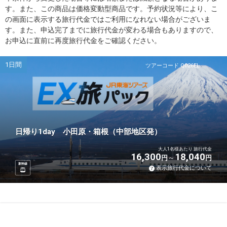
す。また、この商品は価格変動型商品です。予約状況等により、こ
の画面に表示する旅行代金ではご利用になれない場合がございま
す。また、申込完了までに旅行代金が変わる場合もありますので、
お申込に直前に再度旅行代金をご確認ください。
1日間
ツアーコード Q026EL
日帰り1day 小田原・箱根（中部地区発）
大人1名様あたり 旅行代金
16,300
18,040
円
円
新幹線
表示旅行代金について