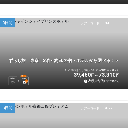
3日間
ツアーコード Q02MEB
ずらし旅 東京 2泊＜約50の宿・ホテルから選べる！＞
大人1名様あたり 旅行代金（1～3名1室・税込）
39,460
73,310
円
円
選べる
新幹線
ホテル
表示旅行代金について
2
泊
3日間
ツアーコード Q02NNK