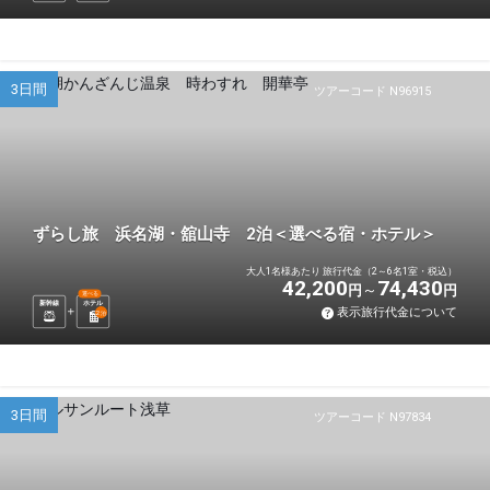
3日間
ツアーコード N96915
ずらし旅 浜名湖・舘山寺 2泊＜選べる宿・ホテル＞
大人1名様あたり 旅行代金（2～6名1室・税込）
42,200
74,430
円
円
選べる
新幹線
ホテル
表示旅行代金について
2
泊
3日間
ツアーコード N97834