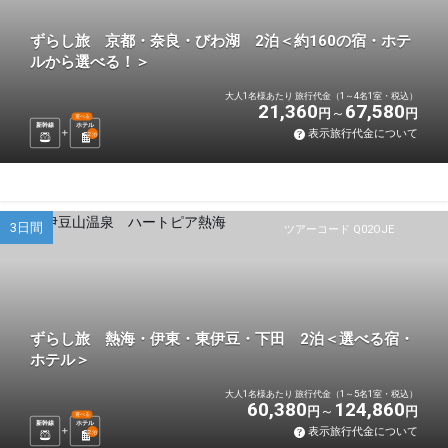
ずらし旅 京都・奈良・びわ湖 2泊＜約160の宿・ホテ
ルから選べる！＞
大人1名様あたり 旅行代金（1～4名1室・税込）
21,360
67,580
円
円
選べる
新幹線
ホテル
表示旅行代金について
2
泊
3日間
ツアーコード Q02OJE
ずらし旅 熱海・伊東・東伊豆・下田 2泊＜選べる宿・
ホテル＞
大人1名様あたり 旅行代金（1～5名1室・税込）
60,380
124,860
円
円
選べる
新幹線
ホテル
表示旅行代金について
2
泊