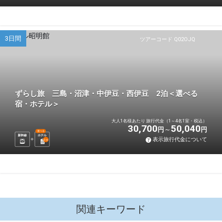
3日間
ツアーコード Q02OJQ
ずらし旅 三島・沼津・中伊豆・西伊豆 2泊＜選べる
宿・ホテル＞
大人1名様あたり 旅行代金（1～4名1室・税込）
30,700
50,040
円
円
選べる
新幹線
ホテル
表示旅行代金について
2
泊
関連キーワード