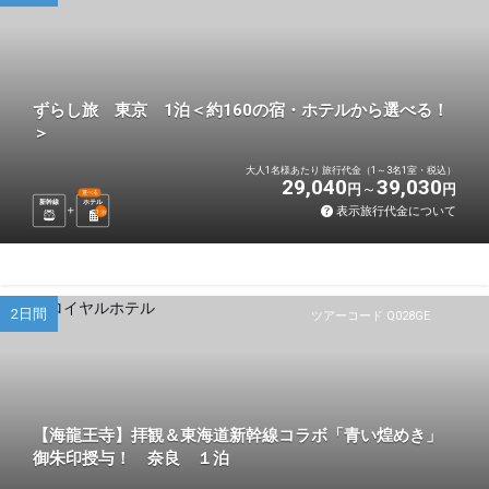
ずらし旅 東京 1泊＜約160の宿・ホテルから選べる！
＞
大人1名様あたり 旅行代金（1～3名1室・税込）
29,040
39,030
円
円
選べる
新幹線
ホテル
表示旅行代金について
1
泊
2日間
ツアーコード Q028GE
【海龍王寺】拝観＆東海道新幹線コラボ「青い煌めき」
御朱印授与！ 奈良 １泊