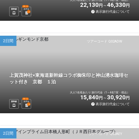
22,130
46,330
円
円
選べる
新幹線
ホテル
表示旅行代金について
1
泊
2日間
ツアーコード Q02ADW
上賀茂神社×東海道新幹線コラボ御朱印と神山湧水珈琲セ
ット付き 京都 １泊
大人1名様あたり 旅行代金（1～4名1室・税込）
15,840
30,920
円
円
選べる
新幹線
ホテル
表示旅行代金について
1
泊
2日間
ツアーコード Q02AEY