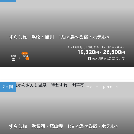
ずらし旅 浜松・掛川 1泊＜選べる宿・ホテル＞
大人1名様あたり 旅行代金（1～3名1室・税込）
19,320
26,500
円
円
選べる
新幹線
ホテル
表示旅行代金について
1
泊
2日間
ツアーコード N96912
ずらし旅 浜名湖・舘山寺 1泊＜選べる宿・ホテル＞