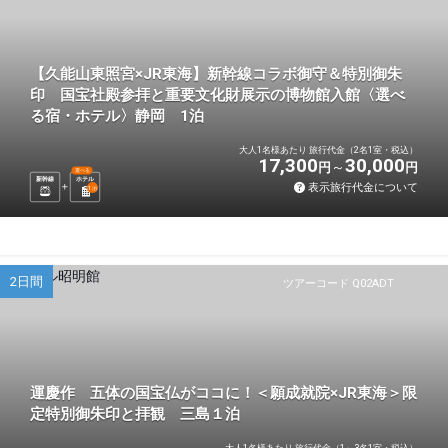
【久能山東照宮×JR東海】新幹線コラボ御守＆特別御朱
印 国宝社殿参拝と重要文化財展示の博物館入館〈選べ
る宿・ホテル〉静岡 1泊
大人1名様あたり 旅行代金（2名1室・税込）
17,300
30,000
円
円
選べる
新幹線
ホテル
表示旅行代金について
1
泊
2日間
ツアーコード Q02ADT
運慶作 五体の国宝仏がココに！＜願成就院×JR東海＞限
定特別御朱印と拝観 三島１泊
大人1名様あたり 旅行代金（1～3名1室・税込）