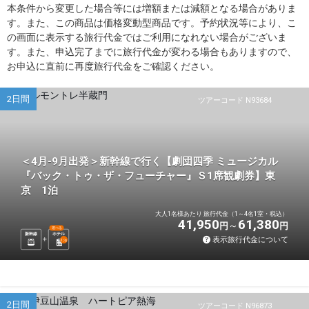
本条件から変更した場合等には増額または減額となる場合がありま
す。また、この商品は価格変動型商品です。予約状況等により、こ
の画面に表示する旅行代金ではご利用になれない場合がございま
す。また、申込完了までに旅行代金が変わる場合もありますので、
お申込に直前に再度旅行代金をご確認ください。
2日間
ツアーコード N93684
＜4月-9月出発＞新幹線で行く【劇団四季 ミュージカル
『バック・トゥ・ザ・フューチャー』Ｓ1席観劇券】東
京 1泊
大人1名様あたり 旅行代金（1～4名1室・税込）
41,950
61,380
円
円
選べる
新幹線
ホテル
表示旅行代金について
1
泊
2日間
ツアーコード N96873