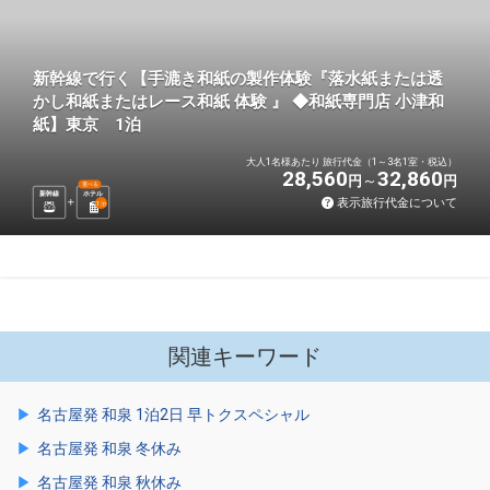
新幹線で行く【手漉き和紙の製作体験『落水紙または透
かし和紙またはレース和紙 体験 』 ◆和紙専門店 小津和
紙】東京 1泊
大人1名様あたり 旅行代金（1～3名1室・税込）
28,560
32,860
円
円
選べる
新幹線
ホテル
表示旅行代金について
1
泊
関連キーワード
名古屋発 和泉 1泊2日 早トクスペシャル
名古屋発 和泉 冬休み
名古屋発 和泉 秋休み