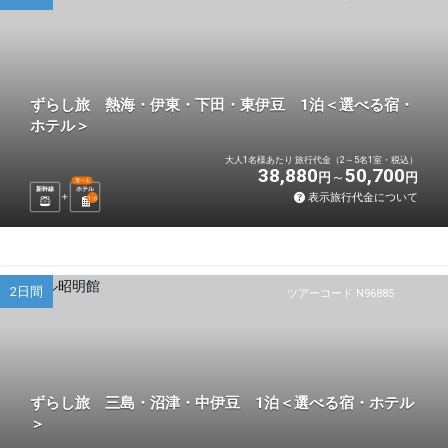
ずらし旅 熱海・伊東・下田・東伊豆 1泊＜選べる宿・
ホテル＞
大人1名様あたり 旅行代金（2～5名1室・税込）
38,880
50,700
円
円
選べる
新幹線
ホテル
表示旅行代金について
1
泊
2日間
ツアーコード N96885
ずらし旅 三島・沼津・中伊豆 1泊＜選べる宿・ホテル
＞