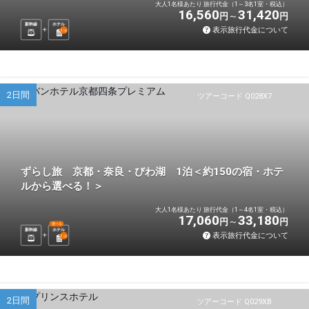
大人1名様あたり 旅行代金（1～3名1室・税込）
16,560
31,420
円
円
新幹線
ホテル
表示旅行代金について
1
泊
2日間
ツアーコード Q028X7
ずらし旅 京都・奈良・びわ湖 1泊＜約150の宿・ホテ
ルから選べる！＞
大人1名様あたり 旅行代金（1～4名1室・税込）
17,060
33,180
円
円
選べる
新幹線
ホテル
表示旅行代金について
1
泊
2日間
ツアーコード Q029XB