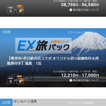
大人1名様あたり 旅行代金（1～3名1室・税込）
38,730
56,580
円
円
選べる
新幹線
ホテル
表示旅行代金について
1
泊
2日間
ツアーコード Q02A3J
【青岸寺×早川鉄兵氏コラボ オリジナル切り絵御朱印＆拝
観券付き】滋賀 1泊
大人1名様あたり 旅行代金（1～2名1室・税込）
12,210
17,000
円
円
選べる
新幹線
ホテル
表示旅行代金について
1
泊
2日間
ツアーコード Q02A53