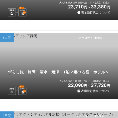
大人1名様あたり 旅行代金（2～4名1室・税込）
23,710
33,380
円
円
選べる
新幹線
ホテル
表示旅行代金について
1
泊
2日間
ツアーコード N96891
ずらし旅 静岡・清水・焼津 1泊＜選べる宿・ホテル＞
大人1名様あたり 旅行代金（1～3名1室・税込）
22,090
37,720
円
円
選べる
新幹線
ホテル
表示旅行代金について
1
泊
2日間
ツアーコード N96906