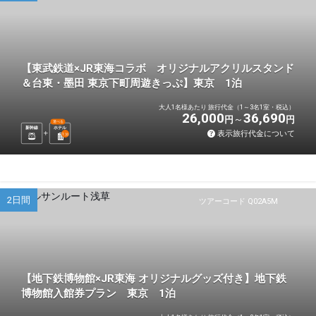
【東武鉄道×JR東海コラボ オリジナルアクリルスタンド
＆台東・墨田 東京下町周遊きっぷ】東京 1泊
大人1名様あたり 旅行代金（1～3名1室・税込）
26,000
36,690
円
円
選べる
新幹線
ホテル
表示旅行代金について
1
泊
2日間
ツアーコード Q02A5M
【地下鉄博物館×JR東海 オリジナルグッズ付き】地下鉄
博物館入館券プラン 東京 1泊