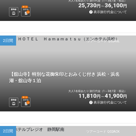
大人1名様あたり 旅行代金（1～3名1室・税込）
25,730
36,100
円
円
選べる
新幹線
ホテル
表示旅行代金について
1
泊
2日間
ツアーコード Q02A6L
【舘山寺】特別な花御朱印とおみくじ付き 浜松・浜名
湖・舘山寺１泊
大人1名様あたり 旅行代金（1～3名1室・税込）
11,810
41,900
円
円
選べる
新幹線
ホテル
表示旅行代金について
1
泊
2日間
ツアーコード Q02ACK