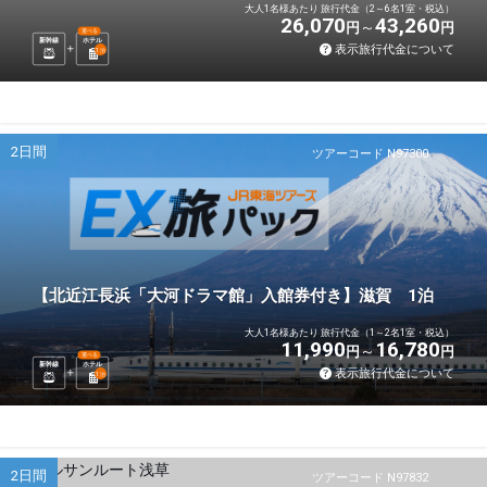
大人1名様あたり 旅行代金（2～6名1室・税込）
26,070
43,260
円
円
選べる
新幹線
ホテル
表示旅行代金について
1
泊
2日間
ツアーコード N97300
【北近江長浜「大河ドラマ館」入館券付き】滋賀 1泊
大人1名様あたり 旅行代金（1～2名1室・税込）
11,990
16,780
円
円
選べる
新幹線
ホテル
表示旅行代金について
1
泊
2日間
ツアーコード N97832