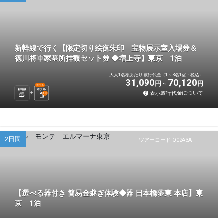
新幹線で行く【限定切り絵御朱印 宝物展示室入場券＆
徳川将軍家墓所拝観セット券 ◆増上寺】東京 1泊
大人1名様あたり 旅行代金（1～3名1室・税込）
31,090
70,120
円
円
選べる
新幹線
ホテル
表示旅行代金について
1
泊
2日間
ツアーコード Q02A3A
【選べる器付き 簡易金継ぎ体験◆器 日本橋夢東 本店】東
京 1泊