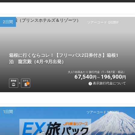
2日間
ツアーコード Q02BIF
箱根に行くならコレ！【フリーパス2日券付き】箱根1
泊 龍宮殿（4月-9月出発）
大人1名様あたり 旅行代金（1～5名1室・税込）
67,540
196,900
円
円
新幹線
ホテル
表示旅行代金について
1
泊
1日間
ツアーコード N93680