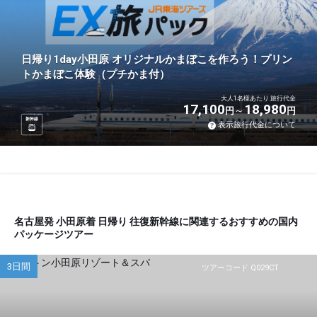
日帰り1day小田原 オリジナルかまぼこを作ろう！プリン
トかまぼこ体験（プチかま付）
大人1名様あたり 旅行代金
17,100
18,980
円
円
新幹線
表示旅行代金について
名古屋発 小田原着 日帰り 往復新幹線に関連するおすすめの国内
パッケージツアー
3日間
ツアーコード Q029CT