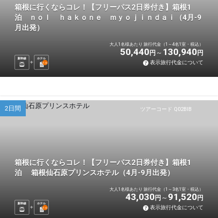
箱根に行くならコレ！【フリーパス2日券付き】箱根1
泊 ｎｏｌ ｈａｋｏｎｅ ｍｙｏｊｉｎｄａｉ（4月-9
月出発）
大人1名様あたり 旅行代金（1～4名1室・税込）
50,440
130,940
円
円
新幹線
ホテル
表示旅行代金について
1
泊
2日間
ツアーコード Q02BIB
箱根に行くならコレ！【フリーパス2日券付き】箱根1
泊 箱根仙石原プリンスホテル（4月-9月出発）
大人1名様あたり 旅行代金（1～3名1室・税込）
43,030
91,520
円
円
新幹線
ホテル
表示旅行代金について
1
泊