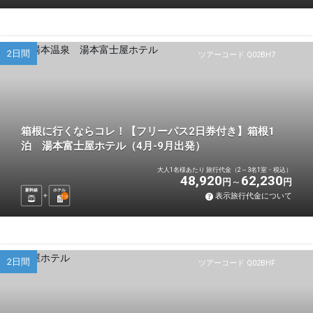
2日間
ツアーコード Q02BH7
箱根に行くならコレ！【フリーパス2日券付き】箱根1
泊 湯本富士屋ホテル（4月-9月出発）
大人1名様あたり 旅行代金（2～3名1室・税込）
48,920
62,230
円
円
新幹線
ホテル
表示旅行代金について
1
泊
2日間
ツアーコード Q02BHF