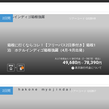
2日間
ツアーコード Q02BHR
箱根に行くならコレ！【フリーパス2日券付き】箱根1
泊 ホテルインディゴ箱根強羅（4月-9月出発）
大人1名様あたり 旅行代金（2～3名1室・税込）
49,680
78,390
円
円
新幹線
ホテル
表示旅行代金について
1
泊
2日間
ツアーコード Q02BI7