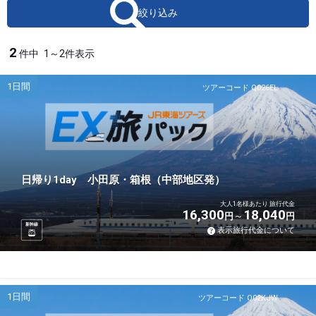
絞り込み
2
件中
1～2件表示
1日間
ツアーコード Q026EL
日帰り1day 小田原・箱根（中部地区発）
大人1名様あたり 旅行代金
16,300
18,040
円
円
新幹線
表示旅行代金について
1日間
ツアーコード Q02KJW