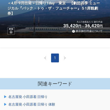
＜4月-9月出発＞日帰り1day 東京 【劇団四季 ミュー
ジカル『バック・トゥ・ザ・フューチャー』Ｓ1席観劇
券】
大人1名様あたり 旅行代金
35,420
36,420
円
円
新幹線
表示旅行代金について
1
関連キーワード
名古屋発 小田原着 日帰り
名古屋発 小田原着 日帰り 体験