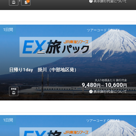
表示旅行代金について
1
泊
1日間
ツアーコード Q026EX
日帰り1day 掛川（中部地区発）
大人1名様あたり 旅行代金
9,480
10,600
円
円
新幹線
表示旅行代金について
1日間
ツアーコード Q02BAB