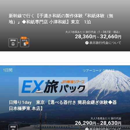
新幹線で行く【手漉き和紙の製作体験『和紙体験（無
地）』◆和紙専門店 小津和紙】東京 1泊
大人1名様あたり 旅行代金（1～3名1室・税込）
28,360
32,660
円
円
選べる
新幹線
ホテル
表示旅行代金について
1
泊
1日間
ツアーコード Q02A2Z
日帰り1day 東京 【選べる器付き 簡易金継ぎ体験◆器
日本橋夢東 本店】
大人1名様あたり 旅行代金
26,290
28,630
円
円
新幹線
表示旅行代金について