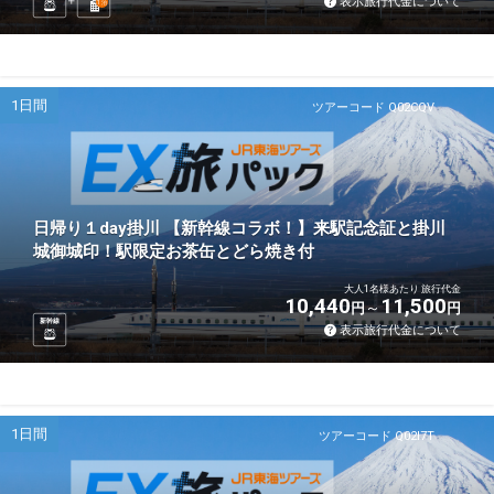
表示旅行代金について
1
泊
1日間
ツアーコード Q02CQV
日帰り１day掛川 【新幹線コラボ！】来駅記念証と掛川
城御城印！駅限定お茶缶とどら焼き付
大人1名様あたり 旅行代金
10,440
11,500
円
円
新幹線
表示旅行代金について
1日間
ツアーコード Q02I7T