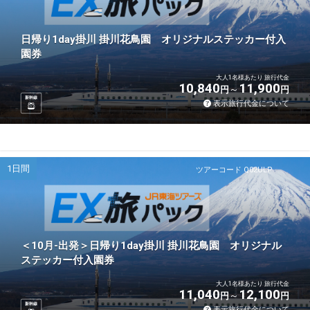
日帰り1day掛川 掛川花鳥園 オリジナルステッカー付入
園券
大人1名様あたり 旅行代金
10,840
11,900
円
円
新幹線
表示旅行代金について
1日間
ツアーコード Q02ULP
＜10月-出発＞日帰り1day掛川 掛川花鳥園 オリジナル
ステッカー付入園券
大人1名様あたり 旅行代金
11,040
12,100
円
円
新幹線
表示旅行代金について