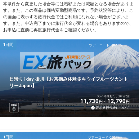
本条件から変更した場合等には増額または減額となる場合がありま
す。また、この商品は価格変動型商品です。予約状況等により、こ
の画面に表示する旅行代金ではご利用になれない場合がございま
す。また、申込完了までに旅行代金が変わる場合もありますので、
お申込に直前に再度旅行代金をご確認ください。
1日間
ツアーコード Q02IKN
日帰り1day 掛川【お茶摘み体験＠キウイフルーツカント
リーJapan】
大人1名様あたり 旅行代金
11,730
12,790
円
円
新幹線
表示旅行代金について
1日間
ツアーコード Q02P6H