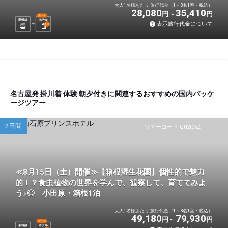
大人1名様あたり 旅行代金（1～3名1室・税込）
28,080
35,410
円
円
選べる
新幹線
ホテル
表示旅行代金について
1
泊
名古屋発 掛川着 体験 朝夕付きに関連するおすすめの国内パッケ
ージツアー
2日間
ツアーコード Q02Q5Z
≪8月15日（土）開催≫【箱根湿生花園】個性的で魅力
的！？食虫植物の世界を学んで、観察して、育ててみよ
う♪◎ 小田原・箱根1泊
大人1名様あたり 旅行代金（1～3名1室・税込）
49,180
79,930
円
円
選べる
新幹線
ホテル