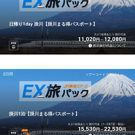
日帰り1day 掛川【掛川まる得パスポート】
大人1名様あたり 旅行代金
11,020
12,080
円
円
新幹線
表示旅行代金について
2日間
ツアーコード Q02BCJ
掛川1泊【掛川まる得パスポート】
大人1名様あたり 旅行代金（1～2名1室・税込）
15,530
22,530
円
円
選べる
新幹線
ホテル