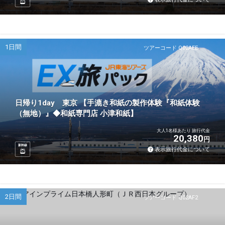
1日間
ツアーコード Q02AEE
日帰り1day 東京 【手漉き和紙の製作体験『和紙体験
（無地）』◆和紙専門店 小津和紙】
大人1名様あたり 旅行代金
20,380
円
新幹線
表示旅行代金について
2日間
ツアーコード Q02AF2