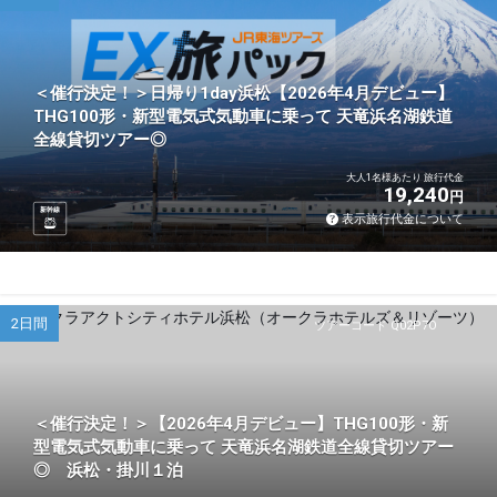
＜催行決定！＞日帰り1day浜松【2026年4月デビュー】
THG100形・新型電気式気動車に乗って 天竜浜名湖鉄道
全線貸切ツアー◎
大人1名様あたり 旅行代金
19,240
円
新幹線
表示旅行代金について
2日間
ツアーコード Q02P7O
＜催行決定！＞【2026年4月デビュー】THG100形・新
型電気式気動車に乗って 天竜浜名湖鉄道全線貸切ツアー
◎ 浜松・掛川１泊