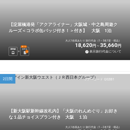
【淀屋橋港発「アクアライナー」大阪城・中之島周遊ク
ルーズ＜コラボ缶バッジ付き！＞付き】 大阪 1泊
大人1名様あたり 旅行代金（1～3名1室・税込）
18,620
35,660
円
円
選べる
新幹線
ホテル
表示旅行代金について
1
泊
2日間
ツアーコード Q02IB1
【新大阪駅新幹線改札内】「大阪のれんめぐり」お好き
な１品チョイスプラン付き 大阪 １泊
大人1名様あたり 旅行代金（1～2名1室・税込）