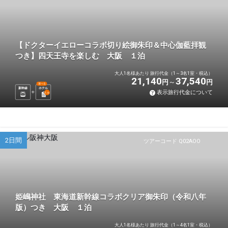
【ドクターイエローコラボ切り絵御朱印＆中心伽藍拝観
つき】四天王寺を楽しむ 大阪 １泊
大人1名様あたり 旅行代金（1～3名1室・税込）
21,140
37,540
円
円
選べる
新幹線
ホテル
表示旅行代金について
1
泊
2日間
ツアーコード Q02AOO
姫嶋神社 東海道新幹線コラボクリア御朱印（令和八年
版）つき 大阪 １泊
大人1名様あたり 旅行代金（1～4名1室・税込）