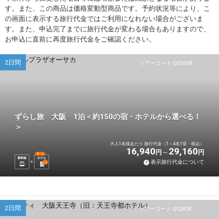
す。また、この商品は価格変動型商品です。予約状況等により、こ
の画面に表示する旅行代金ではご利用になれない場合がございま
す。また、申込完了までに旅行代金が変わる場合もありますので、
お申込に直前に再度旅行代金をご確認ください。
2日間
ツアーコード Q026VB
ずらし旅 大阪 1泊＜約150の宿・ホテルから選べる！
＞
大人1名様あたり 旅行代金（1～4名1室・税込）
16,940
29,160
円
円
選べる
新幹線
ホテル
表示旅行代金について
1
泊
2日間
ツアーコード Q02A3P