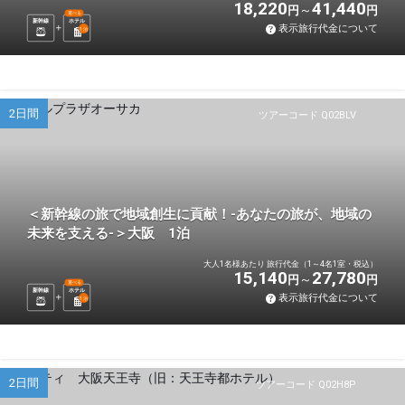
18,220
41,440
円
円
選べる
新幹線
ホテル
表示旅行代金について
1
泊
2日間
ツアーコード Q02BLV
＜新幹線の旅で地域創生に貢献！-あなたの旅が、地域の
未来を支える-＞大阪 1泊
大人1名様あたり 旅行代金（1～4名1室・税込）
15,140
27,780
円
円
選べる
新幹線
ホテル
表示旅行代金について
1
泊
2日間
ツアーコード Q02H8P