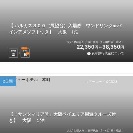
【 ハルカス３００（展望台）入場券 ワンドリンクorパ
インアメソフトつき】 大阪 1泊
大人1名様あたり 旅行代金（1～3名1室・税込）
22,350
38,350
円
円
選べる
新幹線
ホテル
表示旅行代金について
1
泊
2日間
ツアーコード Q02I2U
【「サンタマリア号」大阪ベイエリア周遊クルーズ付
き】 大阪 １泊
大人1名様あたり 旅行代金（1～4名1室・税込）