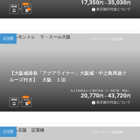
17,350
35,030
円
円
選べる
新幹線
ホテル
表示旅行代金について
1
泊
2日間
ツアーコード Q02I31
【大阪城港発「アクアライナー」大阪城・中之島周遊ク
ルーズ付き】 大阪 １泊
大人1名様あたり 旅行代金（1～4名1室・税込）
20,770
43,720
円
円
選べる
新幹線
ホテル
表示旅行代金について
1
泊
2日間
ツアーコード Q02I36