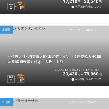
17,210
33,540
円
円
選べる
新幹線
ホテル
表示旅行代金について
1
泊
2日間
ツアーコード Q02KZ0
＜住吉大社×JR東海＞EX限定デザイン『遣唐使船＆HC85
系 刺繍御朱印』付き 大阪 １泊
大人1名様あたり 旅行代金（1～3名1室・税込）
20,430
79,960
円
円
選べる
新幹線
ホテル
表示旅行代金について
1
泊
2日間
ツアーコード Q02NNT