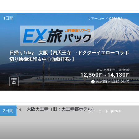
1日間
ツアーコード Q02A3M
日帰り1day 大阪【四天王寺 -ドクターイエローコラボ
切り絵御朱印＆中心伽藍拝観-】
大人1名様あたり 旅行代金
12,360
14,130
円
円
新幹線
表示旅行代金について
2日間
ツアーコード Q02A3P