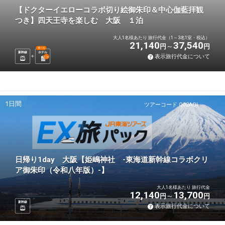
【ドクターイエローコラボ切り絵御朱印＆中心伽藍拝観
つき】四天王寺を楽しむ 大阪 １泊
大人1名様あたり 旅行代金（1～3名1室・税込）
21,140
37,540
円
円
選べる
新幹線
ホテル
表示旅行代金について
1
泊
1日間
ツアーコード Q02AOI
日帰り1day 大阪【姫嶋神社 -東海道新幹線コラボクリ
ア御朱印（令和八年版）-】
大人1名様あたり 旅行代金
12,140
13,700
円
円
新幹線
表示旅行代金について