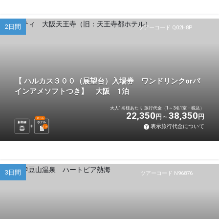
2日間
ツアーコード Q02H8P
【 ハルカス３００（展望台）入場券 ワンドリンクorパ
インアメソフトつき】 大阪 1泊
大人1名様あたり 旅行代金（1～3名1室・税込）
22,350
38,350
円
円
選べる
新幹線
ホテル
表示旅行代金について
1
泊
3日間
ツアーコード N96876