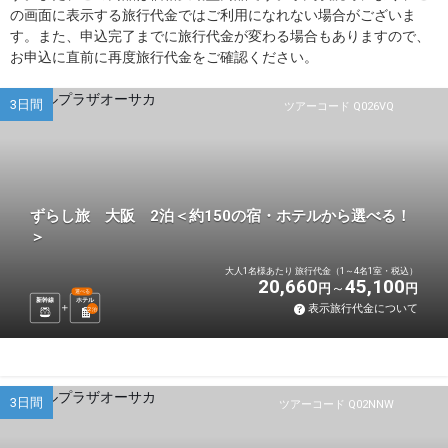
の画面に表示する旅行代金ではご利用になれない場合がございま
す。また、申込完了までに旅行代金が変わる場合もありますので、
お申込に直前に再度旅行代金をご確認ください。
3日間
ツアーコード Q026VQ
ずらし旅 大阪 2泊＜約150の宿・ホテルから選べる！
＞
大人1名様あたり 旅行代金（1～4名1室・税込）
20,660
45,100
円
円
選べる
新幹線
ホテル
表示旅行代金について
2
泊
3日間
ツアーコード Q02NNW