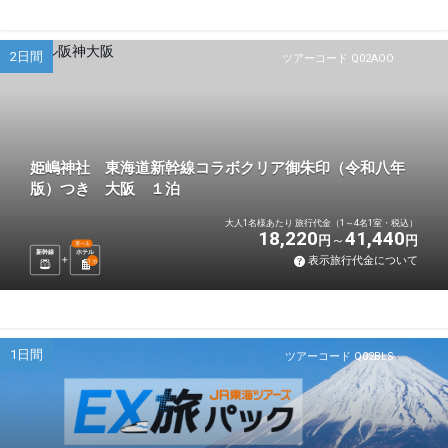
2日間
ツアーコード Q02AOO
姫嶋神社 東海道新幹線コラボクリア御朱印（令和八年
版）つき 大阪 １泊
大人1名様あたり 旅行代金（1～4名1室・税込）
18,220
41,440
円
円
選べる
新幹線
ホテル
表示旅行代金について
1
泊
1日間
ツアーコード Q02BLS