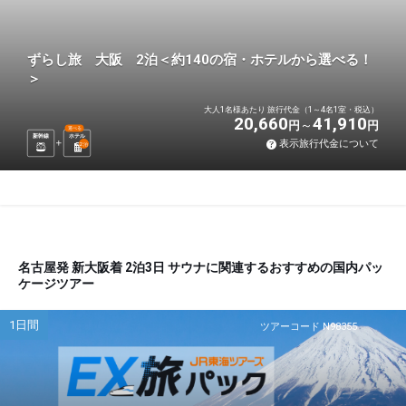
ずらし旅 大阪 2泊＜約140の宿・ホテルから選べる！
＞
大人1名様あたり 旅行代金（1～4名1室・税込）
20,660
41,910
円
円
選べる
新幹線
ホテル
表示旅行代金について
2
泊
名古屋発 新大阪着 2泊3日 サウナに関連するおすすめの国内パッ
ケージツアー
1日間
ツアーコード N98355