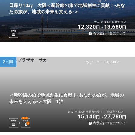
日帰り1day 大阪＜新幹線の旅で地域創生に貢献！-あな
たの旅が、地域の未来を支える-＞
大人1名様あたり 旅行代金
12,320
13,680
円
円
新幹線
表示旅行代金について
2日間
ツアーコード Q02BLV
＜新幹線の旅で地域創生に貢献！-あなたの旅が、地域の
未来を支える-＞大阪 1泊
大人1名様あたり 旅行代金（1～4名1室・税込）
15,140
27,780
円
円
選べる
新幹線
ホテル
表示旅行代金について
1
泊