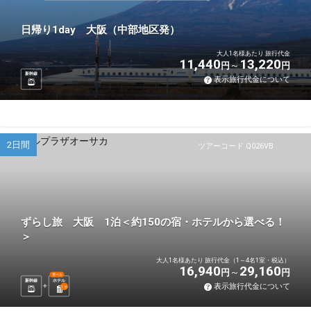
日帰り1day 大阪（中部地区発）
大人1名様あたり 旅行代金
11,440
13,220
円
円
新幹線
表示旅行代金について
2日間
ツアーコード Q026VB
ずらし旅 大阪 1泊＜約150の宿・ホテルから選べる！
＞
大人1名様あたり 旅行代金（1～4名1室・税込）
16,940
29,160
円
円
選べる
新幹線
ホテル
表示旅行代金について
1
泊