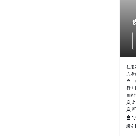
往復
入場
※「
行１
目的
1
設定期