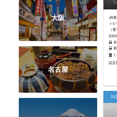
大阪
JR
ィビ
（電
目的
1
設定期
名古屋
3