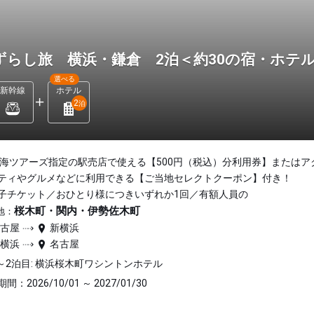
ずらし旅 横浜・鎌倉 2泊＜約30の宿・ホテ
選べる
新幹線
ホテル
2
泊
東海ツアーズ指定の駅売店で使える【500円（税込）分利用券】またはア
ティやグルメなどに利用できる【ご当地セレクトクーポン】付き！
子チケット／おひとり様につきいずれか1回／有額人員の
桜木町・関内・伊勢佐木町
地：
名古屋
新横浜
新横浜
名古屋
～2泊目: 横浜桜木町ワシントンホテル
間：2026/10/01 ～ 2027/01/30