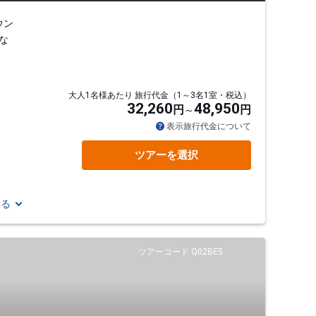
ウン
な
大人1名様あたり 旅行代金（1～3名1室・税込）
32,260
48,950
円
円
表示旅行代金について
ツアーを選択
見る
ツアーコード Q02BE5