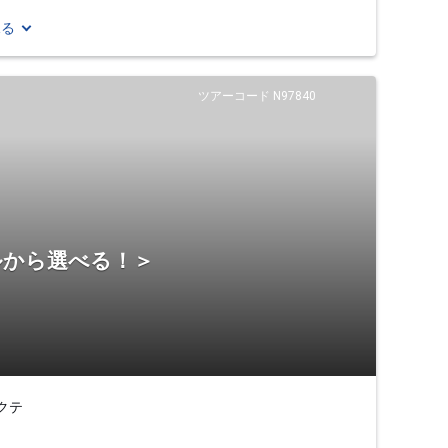
見る
ツアーコード N97840
ルから選べる！＞
クテ