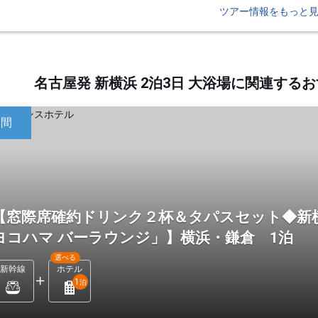
ツアー情報をもっと
名古屋発 新横浜 2泊3日 大浴場に関連す
日間
【窓際席確約ドリンク２杯＆タパスセット◆新
ヨコハマ バーラウンジ」】横浜・鎌倉 1泊
選べる
新幹線
ホテル
1
泊