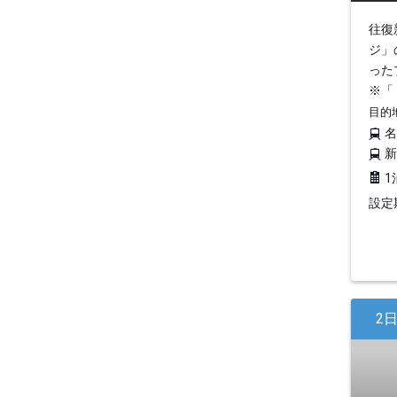
往復
ジ」
った
※「
目的
1
設定期
2