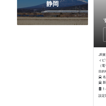
静岡
JR
ィビ
（電
目的
1
設定期