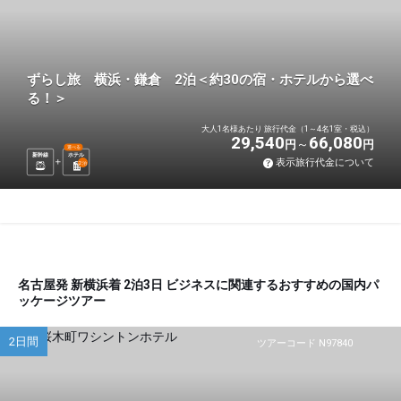
ずらし旅 横浜・鎌倉 2泊＜約30の宿・ホテルから選べ
る！＞
大人1名様あたり 旅行代金（1～4名1室・税込）
29,540
66,080
円
円
選べる
新幹線
ホテル
表示旅行代金について
2
泊
名古屋発 新横浜着 2泊3日 ビジネスに関連するおすすめの国内パ
ッケージツアー
2日間
ツアーコード N97840