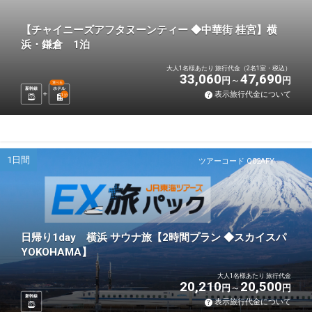
【チャイニーズアフタヌーンティー ◆中華街 桂宮】横
浜・鎌倉 1泊
大人1名様あたり 旅行代金（2名1室・税込）
33,060
47,690
円
円
選べる
新幹線
ホテル
表示旅行代金について
1
泊
1日間
ツアーコード Q02AFY
日帰り1day 横浜 サウナ旅【2時間プラン ◆スカイスパ
YOKOHAMA】
大人1名様あたり 旅行代金
20,210
20,500
円
円
新幹線
表示旅行代金について