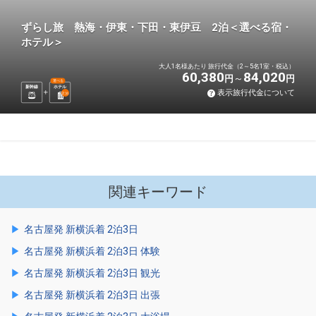
ずらし旅 熱海・伊東・下田・東伊豆 2泊＜選べる宿・
ホテル＞
大人1名様あたり 旅行代金（2～5名1室・税込）
60,380
84,020
円
円
選べる
新幹線
ホテル
表示旅行代金について
2
泊
関連キーワード
名古屋発 新横浜着 2泊3日
名古屋発 新横浜着 2泊3日 体験
名古屋発 新横浜着 2泊3日 観光
名古屋発 新横浜着 2泊3日 出張