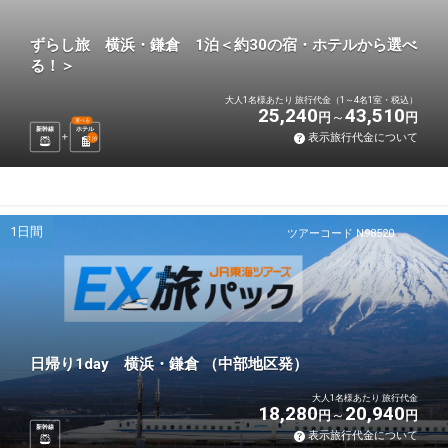
ずらし旅 横浜・鎌倉 1泊＜約30の宿・ホテルから選べ
る！＞
大人1名様あたり 旅行代金（1～4名1室・税込）
25,240
43,510
円
円
選べる
新幹線
ホテル
表示旅行代金について
1
泊
1日間
ツアーコード N98520
日帰り1day 横浜・鎌倉 （中部地区発）
大人1名様あたり 旅行代金
18,280
20,940
円
円
新幹線
表示旅行代金について