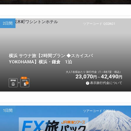
2日間
ツアーコード Q02AG1
横浜 サウナ旅【2時間プラン ◆スカイスパ
YOKOHAMA】横浜・鎌倉 1泊
大人1名様あたり 旅行代金（1～4名1室・税込）
23,070
42,490
円
円
選べる
新幹線
ホテル
表示旅行代金について
1
泊
1日間
ツアーコード Q02AG6