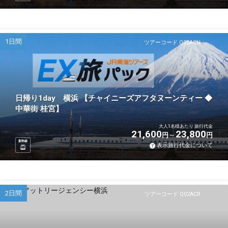
1日間
ツアーコード Q02ACN
日帰り1day 横浜 【チャイニーズアフタヌーンティー ◆
中華街 桂宮】
大人1名様あたり 旅行代金
21,600
23,800
円
円
新幹線
表示旅行代金について
2日間
ツアーコード Q02ACR