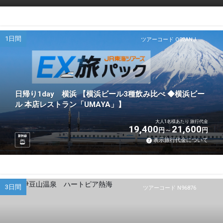
1日間
ツアーコード Q02ANJ
日帰り1day 横浜 【横浜ビール3種飲み比べ ◆横浜ビー
ル 本店レストラン「UMAYA」】
大人1名様あたり 旅行代金
19,400
21,600
円
円
新幹線
表示旅行代金について
3日間
ツアーコード N96876