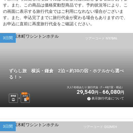
す。また、この商品は価格変動型商品です。予約状況等により、こ
の画面に表示する旅行代金ではご利用になれない場合がございま
す。また、申込完了までに旅行代金が変わる場合もありますので、
お申込に直前に再度旅行代金をご確認ください。
3日間
ツアーコード N97846
ずらし旅 横浜・鎌倉 2泊＜約30の宿・ホテルから選べ
る！＞
大人1名様あたり 旅行代金（1～4名1室・税込）
29,540
66,080
円
円
選べる
新幹線
ホテル
表示旅行代金について
2
泊
3日間
ツアーコード Q02MEH