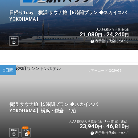
日帰り1day 横浜 サウナ旅【5時間プラン ◆スカイスパ
YOKOHAMA】
大人1名様あたり 旅行代金
21,080
24,240
円
円
新幹線
表示旅行代金について
2日間
ツアーコード Q02AG9
横浜 サウナ旅【5時間プラン ◆スカイスパ
YOKOHAMA】横浜・鎌倉 1泊
大人1名様あたり 旅行代金（1～4名1室・税込）
23,940
46,810
円
円
選べる
新幹線
ホテル
表示旅行代金について
1
泊