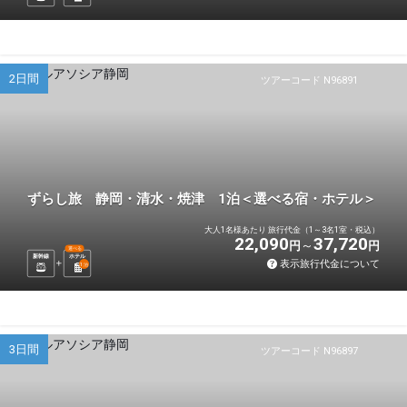
2日間
ツアーコード N96891
ずらし旅 静岡・清水・焼津 1泊＜選べる宿・ホテル＞
大人1名様あたり 旅行代金（1～3名1室・税込）
22,090
37,720
円
円
選べる
新幹線
ホテル
表示旅行代金について
1
泊
3日間
ツアーコード N96897