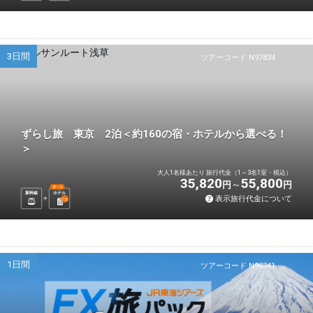
3日間
ツアーコード N97834
ずらし旅 東京 2泊＜約160の宿・ホテルから選べる！
＞
大人1名様あたり 旅行代金（1～3名1室・税込）
35,820
55,800
円
円
選べる
新幹線
ホテル
表示旅行代金について
2
泊
1日間
ツアーコード N98341