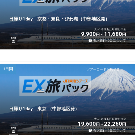
日帰り1day 京都・奈良・びわ湖（中部地区発）
大人1名様あたり 旅行代金
9,900
11,680
円
円
新幹線
表示旅行代金について
1日間
ツアーコード N98512
日帰り1day 東京 （中部地区発）
大人1名様あたり 旅行代金
19,600
22,260
円
円
新幹線
表示旅行代金について