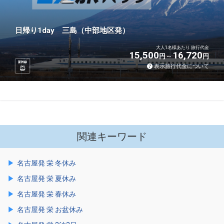
日帰り1day 三島（中部地区発）
大人1名様あたり 旅行代金
15,500
16,720
円
円
新幹線
表示旅行代金について
関連キーワード
名古屋発 栄 冬休み
名古屋発 栄 夏休み
名古屋発 栄 春休み
名古屋発 栄 お盆休み