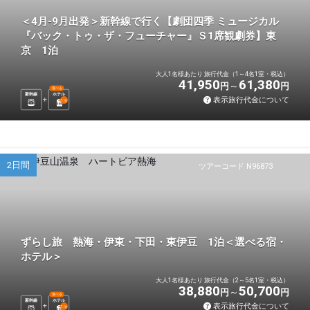
＜4月-9月出発＞新幹線で行く【劇団四季 ミュージカル
『バック・トゥ・ザ・フューチャー』Ｓ1席観劇券】東
京 1泊
大人1名様あたり 旅行代金（1～4名1室・税込）
41,950
61,380
円
円
選べる
新幹線
ホテル
表示旅行代金について
1
泊
2日間
ツアーコード N96873
ずらし旅 熱海・伊東・下田・東伊豆 1泊＜選べる宿・
ホテル＞
大人1名様あたり 旅行代金（2～5名1室・税込）
38,880
50,700
円
円
選べる
新幹線
ホテル
表示旅行代金について
1
泊