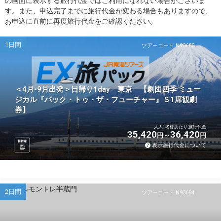
の画面に表示する旅行代金ではご利用になれない場合がございま
す。また、申込完了までに旅行代金が変わる場合もありますので、
お申込に直前に再度旅行代金をご確認ください。
1日間
ツアーコード N93680
＜4月-9月出発＞日帰り1day 東京 【劇団四季 ミュー
ジカル『バック・トゥ・ザ・フューチャー』Ｓ1席観劇
券】
大人1名様あたり 旅行代金
35,420
36,420
円
円
新幹線
表示旅行代金について
2日間
ツアーコード N93684