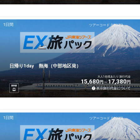
1日間
ツアーコード Q026EO
日帰り1day 熱海（中部地区発）
大人1名様あたり 旅行代金
15,680
17,380
円
円
新幹線
表示旅行代金について
1日間
ツアーコード Q026ER