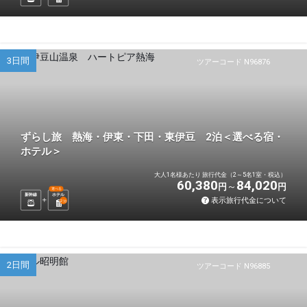
3日間
ツアーコード N96876
ずらし旅 熱海・伊東・下田・東伊豆 2泊＜選べる宿・
ホテル＞
大人1名様あたり 旅行代金（2～5名1室・税込）
60,380
84,020
円
円
選べる
新幹線
ホテル
表示旅行代金について
2
泊
2日間
ツアーコード N96885