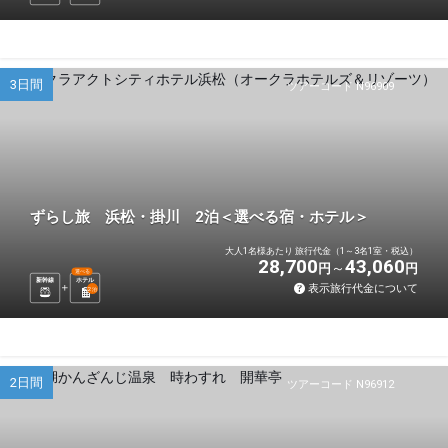
3日間
ツアーコード N96909
ずらし旅 浜松・掛川 2泊＜選べる宿・ホテル＞
大人1名様あたり 旅行代金（1～3名1室・税込）
28,700
43,060
円
円
選べる
新幹線
ホテル
表示旅行代金について
2
泊
2日間
ツアーコード N96912