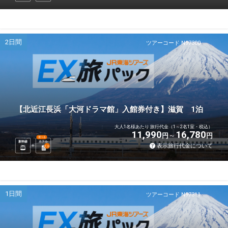
2日間
ツアーコード N97300
【北近江長浜「大河ドラマ館」入館券付き】滋賀 1泊
大人1名様あたり 旅行代金（1～2名1室・税込）
11,990
16,780
円
円
選べる
新幹線
ホテル
表示旅行代金について
1
泊
1日間
ツアーコード N97311