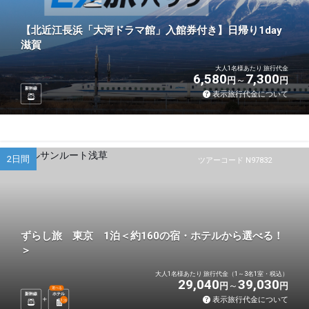
【北近江長浜「大河ドラマ館」入館券付き】日帰り1day
滋賀
大人1名様あたり 旅行代金
6,580
7,300
円
円
新幹線
表示旅行代金について
2日間
ツアーコード N97832
ずらし旅 東京 1泊＜約160の宿・ホテルから選べる！
＞
大人1名様あたり 旅行代金（1～3名1室・税込）
29,040
39,030
円
円
選べる
新幹線
ホテル
表示旅行代金について
1
泊