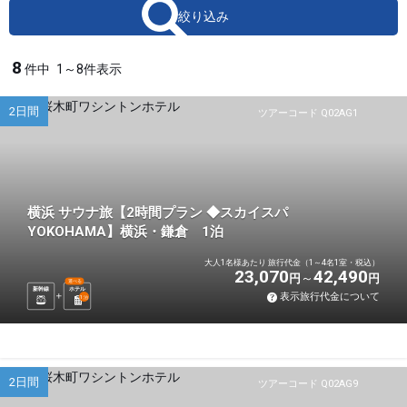
絞り込み
8
件中
1～8件表示
2日間
ツアーコード Q02AG1
横浜 サウナ旅【2時間プラン ◆スカイスパ
YOKOHAMA】横浜・鎌倉 1泊
大人1名様あたり 旅行代金（1～4名1室・税込）
23,070
42,490
円
円
選べる
新幹線
ホテル
表示旅行代金について
1
泊
2日間
ツアーコード Q02AG9