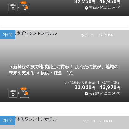
32,260
48,950
円
円
選べる
新幹線
ホテル
表示旅行代金について
1
泊
2日間
ツアーコード Q02BNN
＜新幹線の旅で地域創生に貢献！-あなたの旅が、地域の
未来を支える-＞横浜・鎌倉 1泊
大人1名様あたり 旅行代金（1～4名1室・税込）
22,060
43,970
円
円
選べる
新幹線
ホテル
表示旅行代金について
1
泊
2日間
ツアーコード Q02ICH