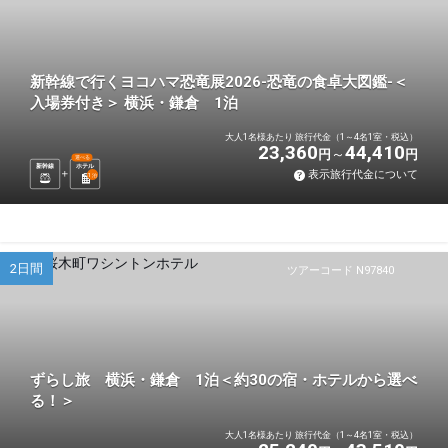
新幹線で行くヨコハマ恐竜展2026-恐竜の食卓大図鑑-＜
入場券付き＞ 横浜・鎌倉 1泊
大人1名様あたり 旅行代金（1～4名1室・税込）
23,360
44,410
円
円
選べる
新幹線
ホテル
表示旅行代金について
1
泊
2日間
ツアーコード N97840
ずらし旅 横浜・鎌倉 1泊＜約30の宿・ホテルから選べ
る！＞
大人1名様あたり 旅行代金（1～4名1室・税込）