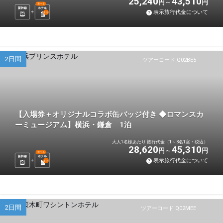
25,240
43,510
円
円
選べる
新幹線
ホテル
表示旅行代金について
1
泊
2日間
ツアーコード Q02BE5
【入場券＋オリジナルコラボ缶バッジ付き ◆ロマンスカ
ーミュージアム】横浜・鎌倉 1泊
大人1名様あたり 旅行代金（1～3名1室・税込）
28,620
45,310
円
円
選べる
新幹線
ホテル
表示旅行代金について
1
泊
2日間
ツアーコード Q02MEE