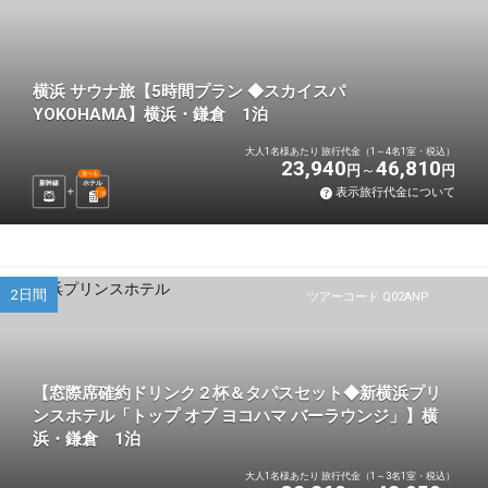
横浜 サウナ旅【5時間プラン ◆スカイスパ
YOKOHAMA】横浜・鎌倉 1泊
大人1名様あたり 旅行代金（1～4名1室・税込）
23,940
46,810
円
円
選べる
新幹線
ホテル
表示旅行代金について
1
泊
2日間
ツアーコード Q02ANP
【窓際席確約ドリンク２杯＆タパスセット◆新横浜プリ
ンスホテル「トップ オブ ヨコハマ バーラウンジ」】横
浜・鎌倉 1泊
大人1名様あたり 旅行代金（1～3名1室・税込）