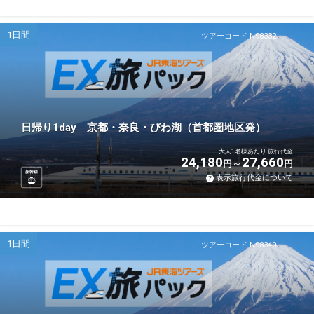
1日間
ツアーコード N98332
日帰り1day 京都・奈良・びわ湖（首都圏地区発）
大人1名様あたり 旅行代金
24,180
27,660
円
円
新幹線
表示旅行代金について
1日間
ツアーコード N98340