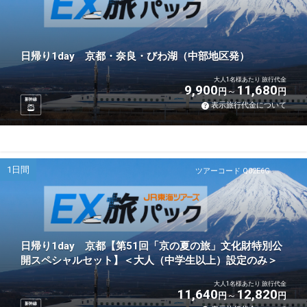
日帰り1day 京都・奈良・びわ湖（中部地区発）
大人1名様あたり 旅行代金
9,900
11,680
円
円
新幹線
表示旅行代金について
1日間
ツアーコード Q02E6G
日帰り1day 京都【第51回「京の夏の旅」文化財特別公
開スペシャルセット】＜大人（中学生以上）設定のみ＞
大人1名様あたり 旅行代金
11,640
12,820
円
円
新幹線