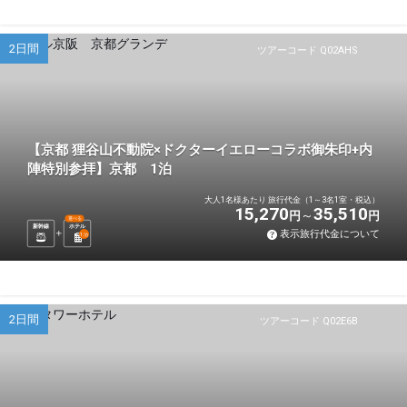
2日間
ツアーコード Q02AHS
【京都 狸谷山不動院×ドクターイエローコラボ御朱印+内
陣特別参拝】京都 1泊
大人1名様あたり 旅行代金（1～3名1室・税込）
15,270
35,510
円
円
選べる
新幹線
ホテル
表示旅行代金について
1
泊
2日間
ツアーコード Q02E6B