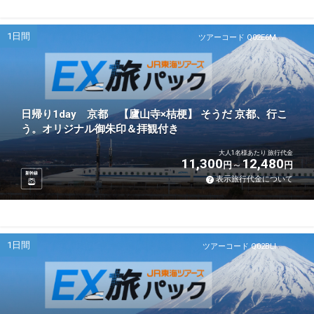
1日間
ツアーコード Q02E6M
日帰り1day 京都 【廬山寺×桔梗】 そうだ 京都、行こ
う。オリジナル御朱印＆拝観付き
大人1名様あたり 旅行代金
11,300
12,480
円
円
新幹線
表示旅行代金について
1日間
ツアーコード Q02BLI