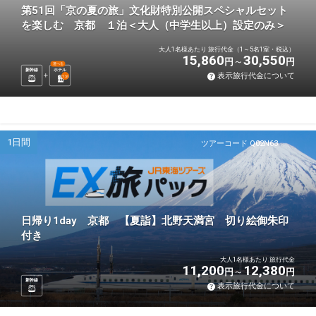
第51回「京の夏の旅」文化財特別公開スペシャルセット
を楽しむ 京都 １泊＜大人（中学生以上）設定のみ＞
大人1名様あたり 旅行代金（1～5名1室・税込）
15,860
30,550
円
円
選べる
新幹線
ホテル
表示旅行代金について
1
泊
1日間
ツアーコード Q02N63
日帰り1day 京都 【夏詣】北野天満宮 切り絵御朱印
付き
大人1名様あたり 旅行代金
11,200
12,380
円
円
新幹線
表示旅行代金について