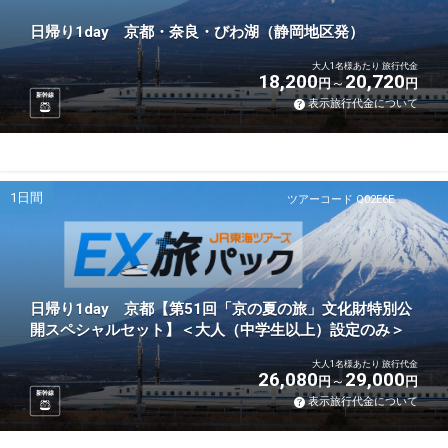
日帰り1day 京都・奈良・びわ湖（静岡地区発）
大人1名様あたり 旅行代金
18,200
20,720
円
円
新幹線
表示旅行代金について
1日間
ツアーコード Q02E6E
日帰り1day 京都【第51回「京の夏の旅」文化財特別公
開スペシャルセット】＜大人（中学生以上）設定のみ＞
大人1名様あたり 旅行代金
26,080
29,000
円
円
新幹線
表示旅行代金について