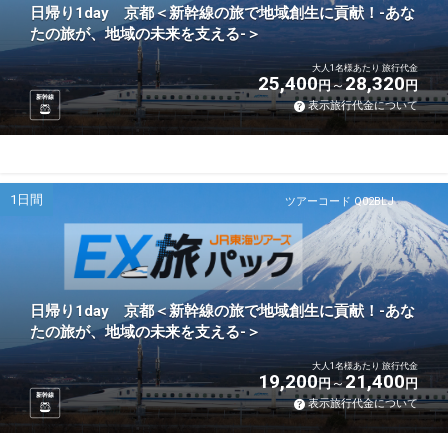
日帰り1day 京都＜新幹線の旅で地域創生に貢献！-あな
たの旅が、地域の未来を支える-＞
大人1名様あたり 旅行代金
25,400
28,320
円
円
新幹線
表示旅行代金について
1日間
ツアーコード Q02BLJ
日帰り1day 京都＜新幹線の旅で地域創生に貢献！-あな
たの旅が、地域の未来を支える-＞
大人1名様あたり 旅行代金
19,200
21,400
円
円
新幹線
表示旅行代金について