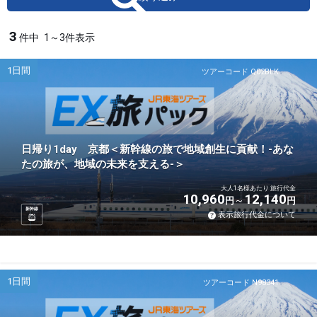
3
件中
1～3件表示
1日間
ツアーコード Q02BLK
日帰り1day 京都＜新幹線の旅で地域創生に貢献！-あな
たの旅が、地域の未来を支える-＞
大人1名様あたり 旅行代金
10,960
12,140
円
円
新幹線
表示旅行代金について
1日間
ツアーコード N98341