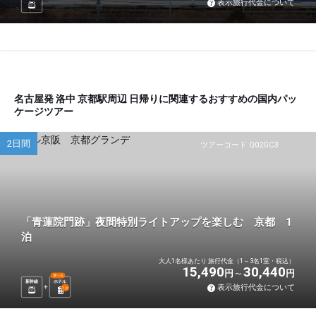
表示旅行代金について
名古屋発 洛中 京都駅周辺 日帰りに関連するおすすめの国内パッ
ケージツアー
2日間
ツアーコード Q02GC3
「青蓮院門跡」夜間特別ライトアップを楽しむ 京都 1
泊
大人1名様あたり 旅行代金（1～3名1室・税込）
15,490
30,440
円
円
選べる
新幹線
ホテル
表示旅行代金について
1
泊