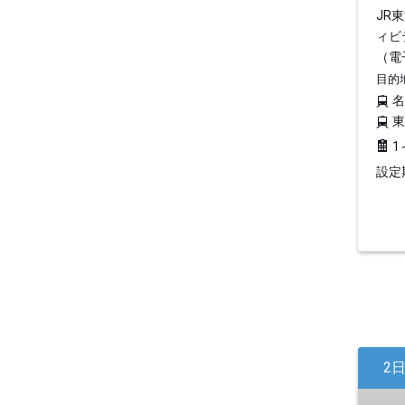
JR
ィビ
（電
目的
1
設定期
2