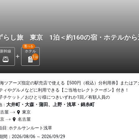
ずらし旅 東京 1泊＜約160の宿・ホテルか
選べる
新幹線
ホテル
1
泊
東海ツアーズ指定の駅売店で使える【500円（税込）分利用券】またはア
ティやグルメなどに利用できる【ご当地セレクトクーポン】付き！
子チケット／おひとり様につきいずれか1回／有額人員の
大井町・大森・蒲田、上野・浅草・錦糸町
地：
名古屋
東京
東京
名古屋
泊目: ホテルサンルート浅草
間：2026/08/06 ～ 2026/09/29