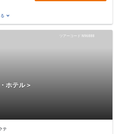
見る
ツアーコード N96888
宿・ホテル＞
クテ