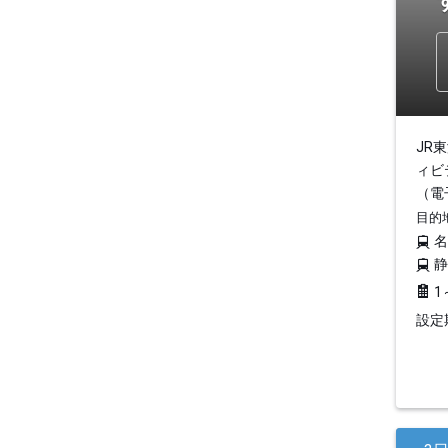
JR
ィビ
（電
目的
1
設定期