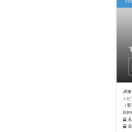
3
JR
ィビ
（電
目的