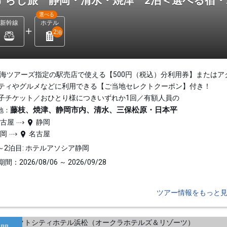
ずらし旅 静岡・清水・焼津 2泊＜選べる宿
選べる
新幹線
ホテル
2
泊
東海ツアーズ指定の駅売店で使える【500円（税込）分利用券】またはア
ティやグルメなどに利用できる【ご当地セレクトクーポン】付き！
子チケット／おひとり様につきいずれか1回／有額人員の
藤枝、焼津、静岡市内、清水、三保松原・日本平
地：
名古屋
静岡
静岡
名古屋
～2泊目: ホテルアソシア静岡
間：2026/08/06 ～ 2026/09/28
ツアー情報をもっと