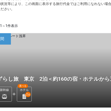
約状況等により、この画面に表示する旅行代金ではご利用になれない場
ください。
1～1件表示
日間
ずらし旅 東京 2泊＜約160の宿・ホテルか
選べる
新幹線
ホテル
2
泊