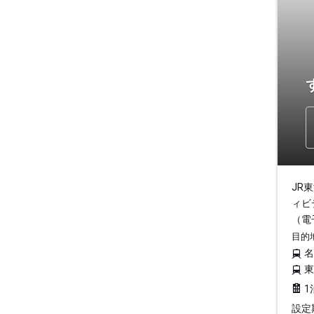
JR
ィビ
（電
目的
1
設定期