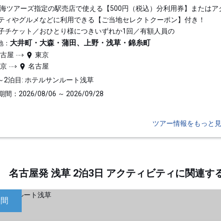
東海ツアーズ指定の駅売店で使える【500円（税込）分利用券】またはア
ティやグルメなどに利用できる【ご当地セレクトクーポン】付き！
子チケット／おひとり様につきいずれか1回／有額人員の
大井町・大森・蒲田、上野・浅草・錦糸町
地：
名古屋
東京
東京
名古屋
～2泊目: ホテルサンルート浅草
間：2026/08/06 ～ 2026/09/28
ツアー情報をもっと
名古屋発 浅草 2泊3日 アクティビティに関連
日間