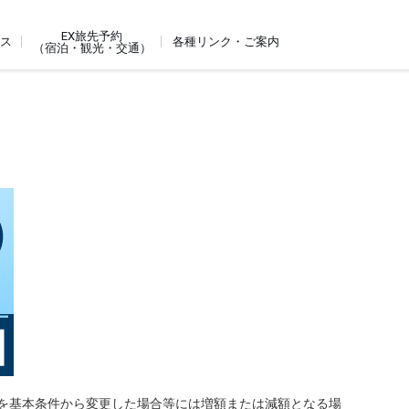
EX旅先予約
ビス
各種リンク・ご案内
（宿泊・観光・交通）
を基本条件から変更した場合等には増額または減額となる場