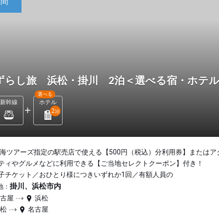
日間
ずらし旅 浜松・掛川 2泊＜選べる宿・ホテ
選べる
新幹線
ホテル
2
泊
東海ツアーズ指定の駅売店で使える【500円（税込）分利用券】またはア
ティやグルメなどに利用できる【ご当地セレクトクーポン】付き！
子チケット／おひとり様につきいずれか1回／有額人員の
掛川、浜松市内
地：
名古屋
浜松
浜松
名古屋