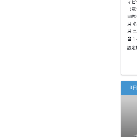
ィビ
（電
目的
1
設定期
3