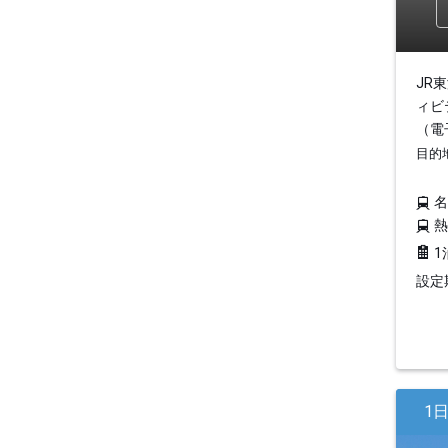
JR
ィビ
（電
目的
1
設定期
1