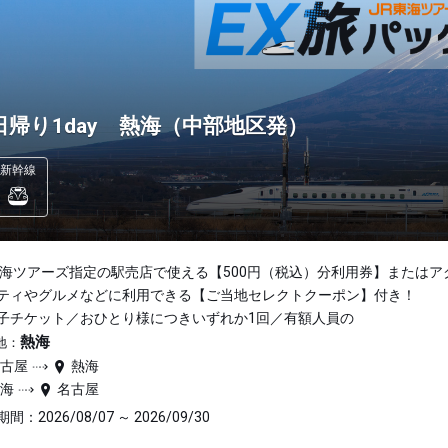
日帰り1day 熱海（中部地区発）
新幹線
東海ツアーズ指定の駅売店で使える【500円（税込）分利用券】またはア
ティやグルメなどに利用できる【ご当地セレクトクーポン】付き！
子チケット／おひとり様につきいずれか1回／有額人員の
熱海
地：
名古屋
熱海
熱海
名古屋
間：2026/08/07 ～ 2026/09/30