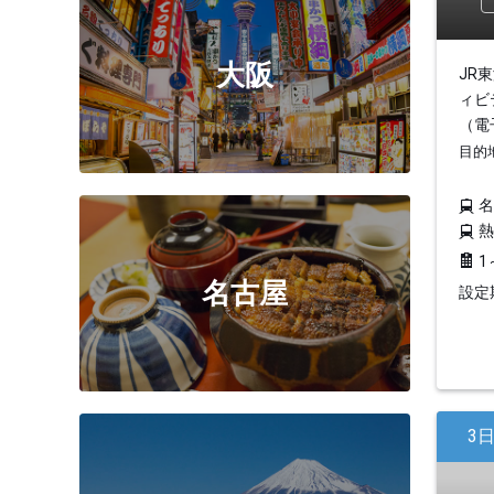
大阪
JR
ィビ
（電
目的
1
名古屋
設定期
3