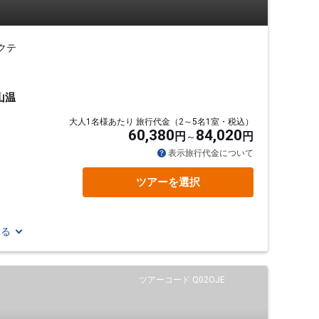
クテ
山温
大人1名様あたり 旅行代金（2～5名1室・税込）
60,380
84,020
円
円
表示旅行代金について
ツアーを選択
見る
ツアーコード Q02OJE