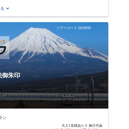
見る
ツアーコード Q02N95
絵御朱印
ラン
大人1名様あたり 旅行代金