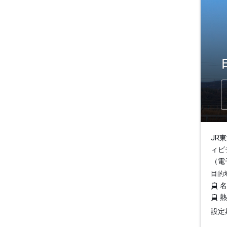
JR
ィビ
（電
目的
設定期