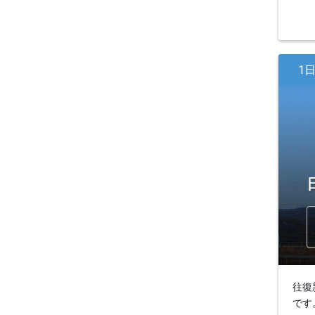
1
往復
です