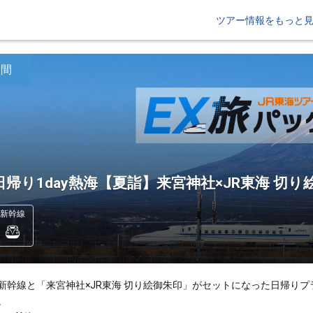
ツアー情報をもっと
日間
日帰り1day熱海【夏詣】来宮神社×JR東海 切り
新幹線
新幹線と「来宮神社×JR東海 切り絵御朱印」がセットになった日帰りプ
。