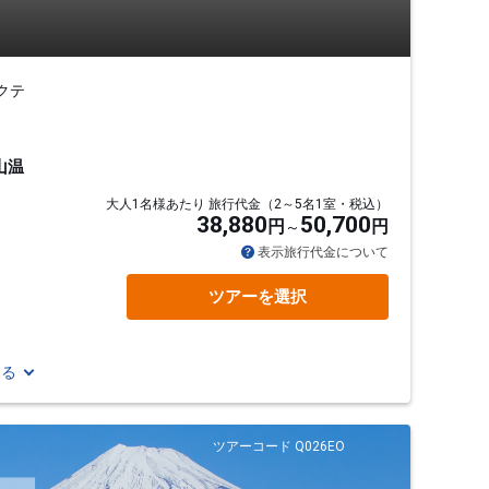
クテ
山温
大人1名様あたり 旅行代金（2～5名1室・税込）
38,880
50,700
円
円
表示旅行代金について
ツアーを選択
見る
ツアーコード Q026EO