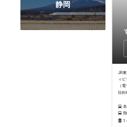
静岡
JR
ィビ
（電
目的
1