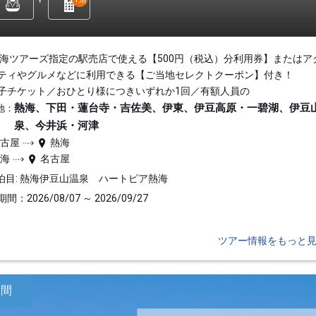
東海ツアーズ指定の駅売店で使える【500円（税込）分利用券】またはア
ティやグルメなどに利用できる【ご当地セレクトクーポン】付き！
子チケット／おひとり様につきいずれか1回／有額人員の
熱海、下田・蓮台寺・吉佐美、伊東、伊豆高原・一碧湖、伊豆
地：
泉、今井浜・河津
名古屋
熱海
熱海
名古屋
泊目: 熱海伊豆山温泉 ハートピア熱海
間：2026/08/07 ～ 2026/09/27
ツアー情報をもっと
日間