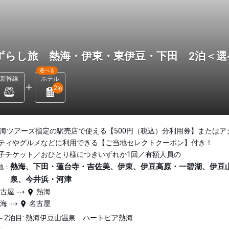
ずらし旅 熱海・伊東・東伊豆・下田 2泊＜
選べる
新幹線
ホテル
2
泊
東海ツアーズ指定の駅売店で使える【500円（税込）分利用券】またはア
ティやグルメなどに利用できる【ご当地セレクトクーポン】付き！
子チケット／おひとり様につきいずれか1回／有額人員の
熱海、下田・蓮台寺・吉佐美、伊東、伊豆高原・一碧湖、伊豆
地：
泉、今井浜・河津
名古屋
熱海
熱海
名古屋
～2泊目: 熱海伊豆山温泉 ハートピア熱海