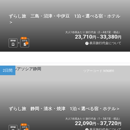
ずらし旅 三島・沼津・中伊豆 1泊＜選べる宿・ホテル
＞
大人1名様あたり 旅行代金（2～4名1室・税込）
23,710
33,380
円
円
選べる
新幹線
ホテル
表示旅行代金について
1
泊
2日間
ツアーコード N96891
ずらし旅 静岡・清水・焼津 1泊＜選べる宿・ホテル＞
大人1名様あたり 旅行代金（1～3名1室・税込）
22,090
37,720
円
円
選べる
新幹線
ホテル
表示旅行代金について
1
泊