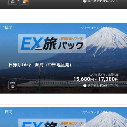
表示旅行代金について
2
泊
1日間
ツアーコード Q026EO
日帰り1day 熱海（中部地区発）
大人1名様あたり 旅行代金
15,680
17,380
円
円
新幹線
表示旅行代金について
1日間
ツアーコード Q02N95