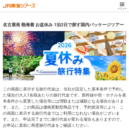
メニュー
名古屋発 熱海着 お盆休み 1泊2日で探す国内パッケージツアー
この画面に表示する旅行代金は、当社が設定した基本条件で予約し
た場合の大人1名様あたりの旅行代金です。新幹線や宿・ホテルを基
本条件から変更した場合等には増額または減額となる場合がありま
す。また、この商品は価格変動型商品です。予約状況等により、こ
の画面に表示する旅行代金ではご利用になれない場合がございま
す。また、申込完了までに旅行代金が変わる場合もありますので、
お申込に直前に再度旅行代金をご確認ください。