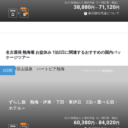
大人1名様あたり 旅行代金（1～5名1室・税込）
38,880
71,120
円
円
選べる
新幹線
ホテル
表示旅行代金について
1
泊
名古屋発 熱海着 お盆休み 1泊2日に関連するおすすめの国内パッ
ケージツアー
3日間
ツアーコード N96876
ずらし旅 熱海・伊東・下田・東伊豆 2泊＜選べる宿・
ホテル＞
大人1名様あたり 旅行代金（2～5名1室・税込）
60,380
84,020
円
円
選べる
新幹線
ホテル