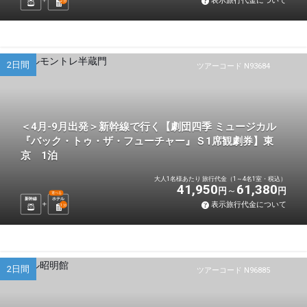
表示旅行代金について
2
泊
2日間
ツアーコード N93684
＜4月-9月出発＞新幹線で行く【劇団四季 ミュージカル
『バック・トゥ・ザ・フューチャー』Ｓ1席観劇券】東
京 1泊
大人1名様あたり 旅行代金（1～4名1室・税込）
41,950
61,380
円
円
選べる
新幹線
ホテル
表示旅行代金について
1
泊
2日間
ツアーコード N96885