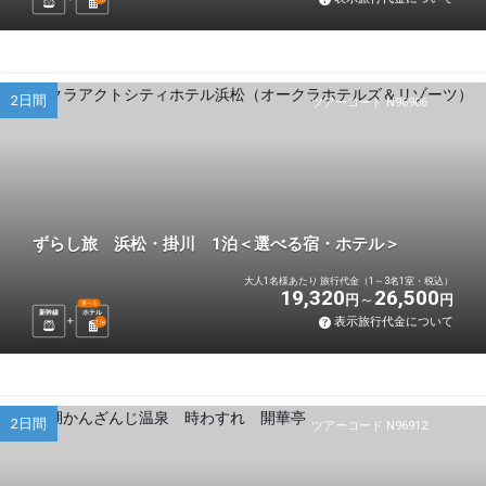
2日間
ツアーコード N96906
ずらし旅 浜松・掛川 1泊＜選べる宿・ホテル＞
大人1名様あたり 旅行代金（1～3名1室・税込）
19,320
26,500
円
円
選べる
新幹線
ホテル
表示旅行代金について
1
泊
2日間
ツアーコード N96912