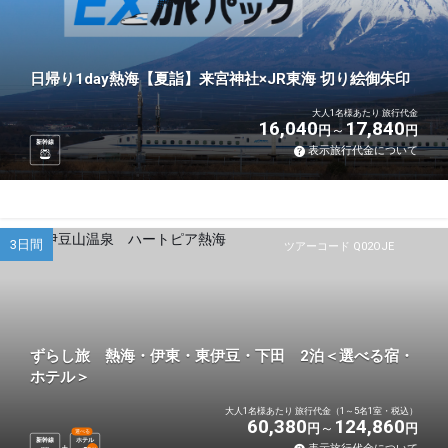
日帰り1day熱海【夏詣】来宮神社×JR東海 切り絵御朱印
大人1名様あたり 旅行代金
16,040
17,840
円
円
新幹線
表示旅行代金について
3日間
ツアーコード Q02OJE
ずらし旅 熱海・伊東・東伊豆・下田 2泊＜選べる宿・
ホテル＞
大人1名様あたり 旅行代金（1～5名1室・税込）
60,380
124,860
円
円
選べる
新幹線
ホテル