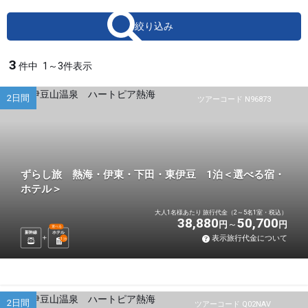
絞り込み
3
件中
1～3件表示
2日間
ツアーコード N96873
ずらし旅 熱海・伊東・下田・東伊豆 1泊＜選べる宿・
ホテル＞
大人1名様あたり 旅行代金（2～5名1室・税込）
38,880
50,700
円
円
選べる
新幹線
ホテル
表示旅行代金について
1
泊
2日間
ツアーコード Q02NAV