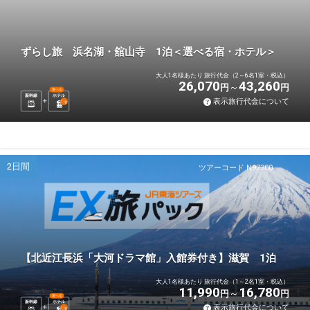
ずらし旅 浜名湖・舘山寺 1泊＜選べる宿・ホテル＞
大人1名様あたり 旅行代金（2～6名1室・税込）
26,070
43,260
円
円
選べる
新幹線
ホテル
表示旅行代金について
1
泊
2日間
ツアーコード N97300
【北近江長浜「大河ドラマ館」入館券付き】滋賀 1泊
大人1名様あたり 旅行代金（1～2名1室・税込）
11,990
16,780
円
円
選べる
新幹線
ホテル
表示旅行代金について
1
泊