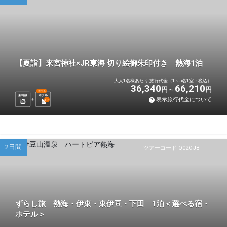
【夏詣】来宮神社×JR東海 切り絵御朱印付き 熱海1泊
大人1名様あたり 旅行代金（1～5名1室・税込）
36,340
66,210
円
円
選べる
新幹線
ホテル
表示旅行代金について
1
泊
2日間
ツアーコード Q02OJB
ずらし旅 熱海・伊東・東伊豆・下田 1泊＜選べる宿・
ホテル＞