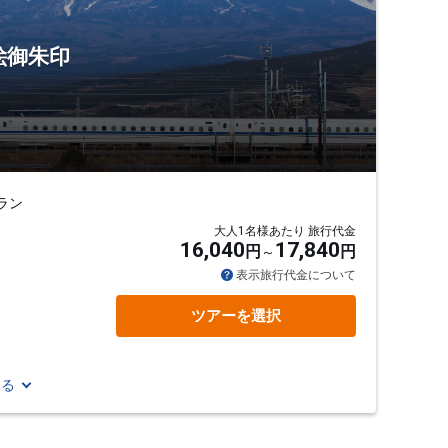
絵御朱印
ラン
大人1名様あたり 旅行代金
16,040
17,840
円
円
表示旅行代金について
ツアーを選択
見る