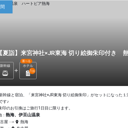
日間
【夏詣】来宮神社×JR東海 切り絵御朱印付き 熱
選べる
新幹線
ホテル
1
泊
新幹線と宿泊、「来宮神社×JR東海 切り絵御朱印」がセットになった１
です♪
朱印のお引換はご旅行1日目に限ります。
熱海、伊豆山温泉
地：
名古屋
熱海