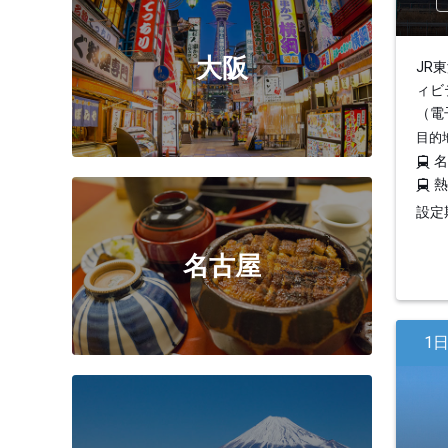
大阪
JR
ィビ
（電
目的
設定期
名古屋
1