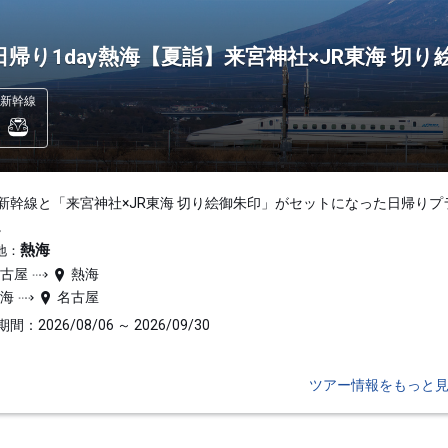
日帰り1day熱海【夏詣】来宮神社×JR東海 切り
新幹線
新幹線と「来宮神社×JR東海 切り絵御朱印」がセットになった日帰りプ
。
熱海
地：
名古屋
熱海
熱海
名古屋
間：2026/08/06 ～ 2026/09/30
ツアー情報をもっと