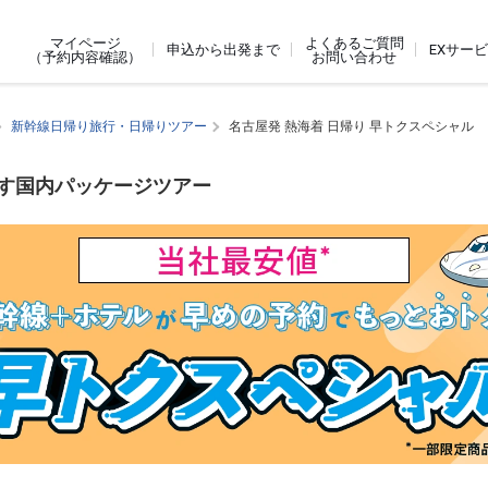
よくあるご質問
マイページ
申込から出発まで
EXサー
お問い合わせ
（予約内容確認）
新幹線日帰り旅行・日帰りツアー
名古屋発 熱海着 日帰り 早トクスペシャル
探す国内パッケージツアー