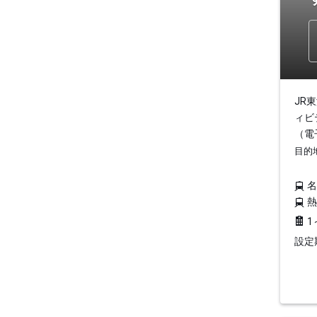
JR
ィビ
（電
目的
1
設定期