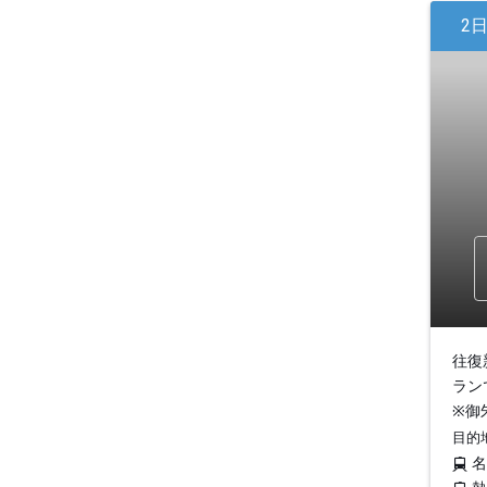
2
往復
ラン
※御
目的