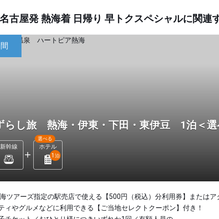
名古屋発 熱海着 日帰り 早トクスペシャルに関
日間
ずらし旅 熱海・伊東・下田・東伊豆 1泊＜
選べる
新幹線
ホテル
1
泊
東海ツアーズ指定の駅売店で使える【500円（税込）分利用券】またはア
ティやグルメなどに利用できる【ご当地セレクトクーポン】付き！