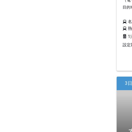
（電
目的
1
設定期
3