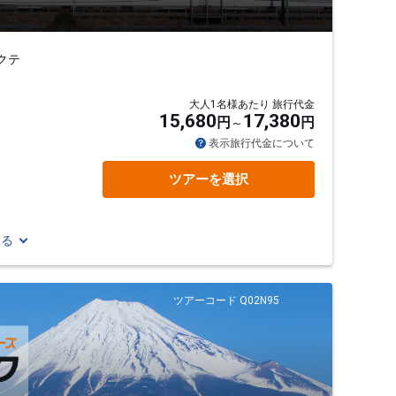
クテ
大人1名様あたり 旅行代金
15,680
17,380
円
円
表示旅行代金について
ツアーを選択
見る
ツアーコード Q02N95