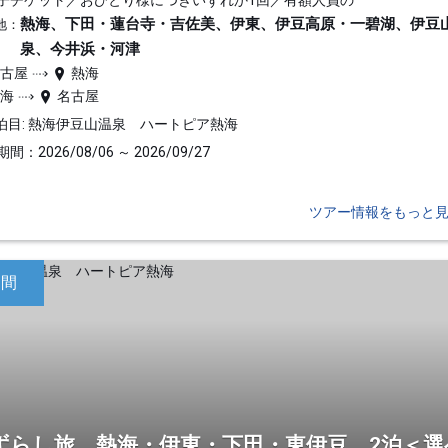
子チケット／おひとり様につきいずれか1回／有額人員の
熱海、下田・蓮台寺・吉佐美、伊東、伊豆高原・一碧湖、伊豆
地：
泉、今井浜・河津
名古屋
熱海
熱海
名古屋
泊目: 熱海伊豆山温泉 ハートピア熱海
間：2026/08/06 ～ 2026/09/27
ツアー情報をもっと
日間
ずらし旅 熱海・伊東・下田・東伊豆 2泊＜