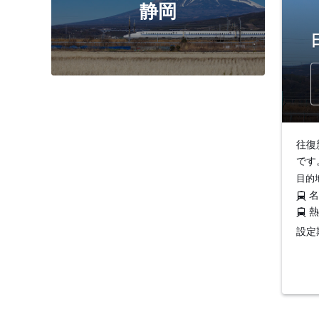
静岡
往復
です
目的
設定期