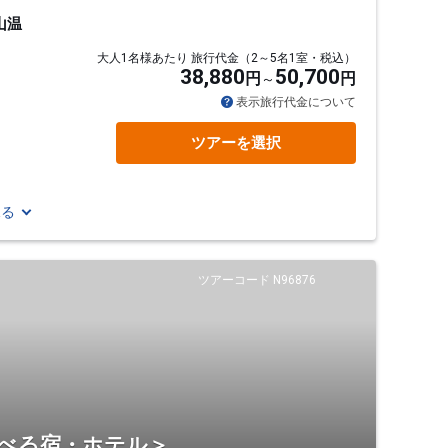
山温
大人1名様あたり 旅行代金（2～5名1室・税込）
38,880
50,700
円
円
表示旅行代金について
ツアーを選択
見る
ツアーコード N96876
選べる宿・ホテル＞