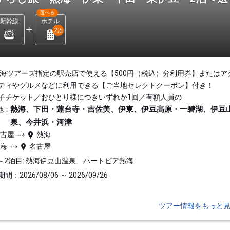
選べる
新幹線
ホテル
2
泊
東海ツアーズ指定の駅売店で使える【500円（税込）分利用券】またはア
ティやグルメなどに利用できる【ご当地セレクトクーポン】付き！
子チケット／おひとり様につきいずれか1回／有額人員の
熱海、下田・蓮台寺・吉佐美、伊東、伊豆高原・一碧湖、伊豆
地：
泉、今井浜・河津
名古屋
熱海
熱海
名古屋
～2泊目: 熱海伊豆山温泉 ハートピア熱海
間：2026/08/06 ～ 2026/09/26
ツアー情報をもっと