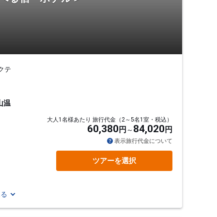
クテ
山温
大人1名様あたり 旅行代金（2～5名1室・税込）
60,380
84,020
円
円
表示旅行代金について
ツアーを選択
見る