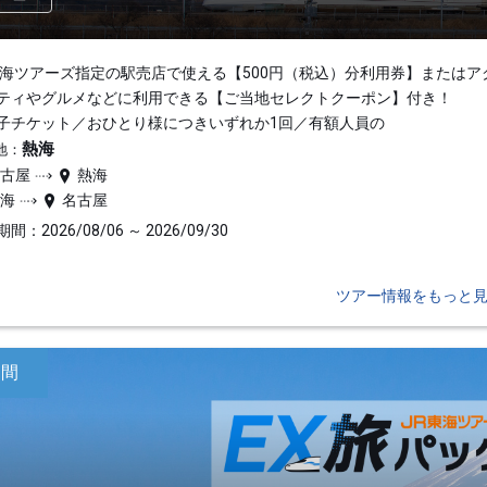
東海ツアーズ指定の駅売店で使える【500円（税込）分利用券】またはア
ティやグルメなどに利用できる【ご当地セレクトクーポン】付き！
子チケット／おひとり様につきいずれか1回／有額人員の
熱海
地：
名古屋
熱海
熱海
名古屋
間：2026/08/06 ～ 2026/09/30
ツアー情報をもっと
日間