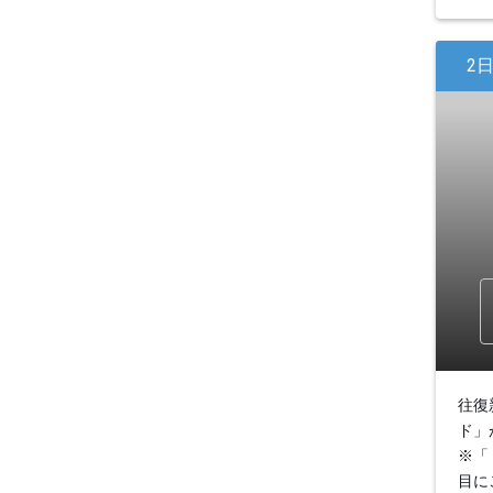
2
往復
ド」
※「
目に