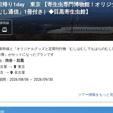
日帰り1day 東京 【寄生虫専門博物館！オリ
むし通信」1冊付き）◆目黒寄生虫館】
新幹線
新幹線と『オリジナルグッズと定期刊行物「むしはむしでもはらのむし
1冊』がセットになったプランです
渋谷・目黒
地：
名古屋
東京
東京
名古屋
間：2026/08/06 ～ 2026/09/30
ツアー情報をもっと
日間