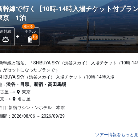
新幹線で行く【10時-14時入場チケット付プラン ◆
東京 1泊
選べる
新幹線
ホテル
1
泊
新幹線と宿泊、「SHIBUYA SKY（渋谷スカイ） 入場チケット（10時-1
」がセットになったプランです
SHIBUYA SKY（渋谷スカイ） 入場チケット（10時-14時入場
渋谷・目黒、新宿・高田馬場
地：
名古屋
東京
東京
名古屋
泊目: 新宿ワシントンホテル 本館
間：2026/08/06 ～ 2026/09/29
ツアー情報をもっと