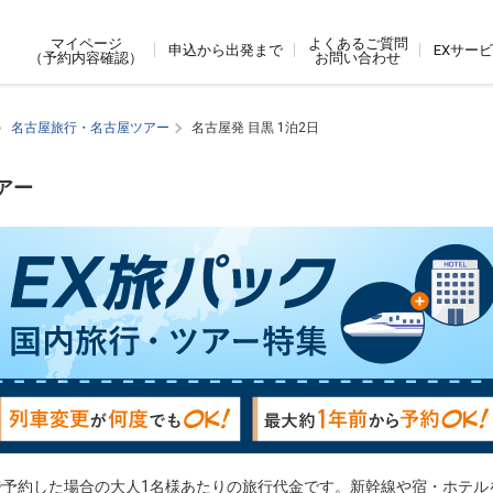
よくあるご質問
マイページ
申込から出発まで
EXサー
お問い合わせ
（予約内容確認）
名古屋旅行・名古屋ツアー
名古屋発 目黒 1泊2日
アー
で予約した場合の大人1名様あたりの旅行代金です。新幹線や宿・ホテル