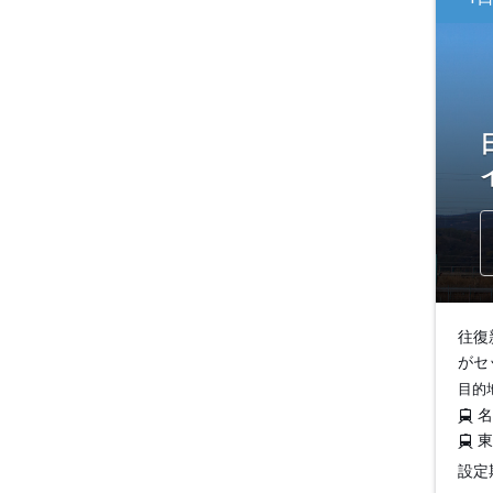
往復
がセ
目的
設定期