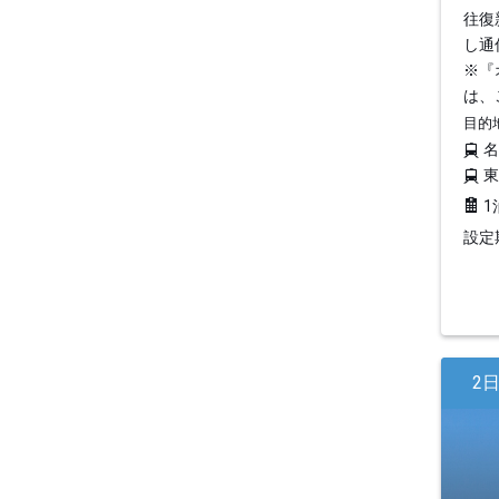
往復
し通
※『
は、
目的
1
設定期
2