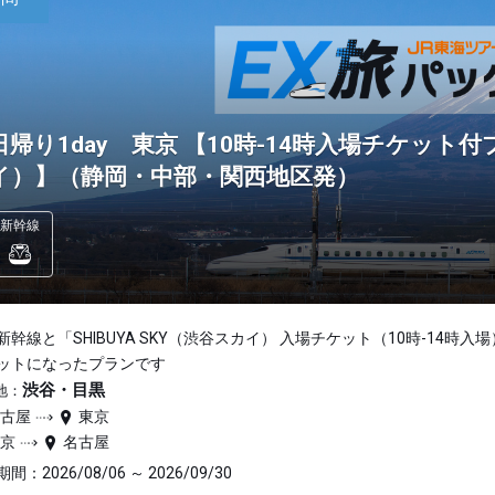
日帰り1day 東京 【10時-14時入場チケット付プ
イ）】（静岡・中部・関西地区発）
新幹線
新幹線と「SHIBUYA SKY（渋谷スカイ） 入場チケット（10時-14時入
ットになったプランです
渋谷・目黒
地：
名古屋
東京
東京
名古屋
間：2026/08/06 ～ 2026/09/30