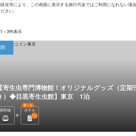
約状況等により、この画面に表示する旅行代金ではご利用になれない場
ください。
1～3件表示
日間
【寄生虫専門博物館！オリジナルグッズ（定期
き）◆目黒寄生虫館】東京 1泊
選べる
新幹線
ホテル
1
泊