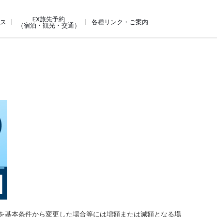
EX旅先予約
ビス
各種リンク・ご案内
（宿泊・観光・交通）
を基本条件から変更した場合等には増額または減額となる場