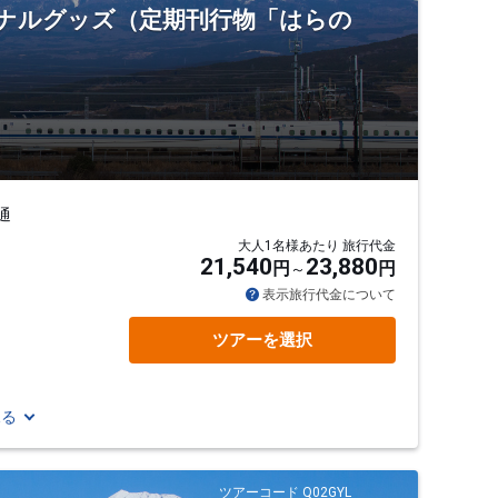
ジナルグッズ（定期刊行物「はらの
通
大人1名様あたり 旅行代金
21,540
23,880
円
円
表示旅行代金について
ツアーを選択
見る
ツアーコード Q02GYL