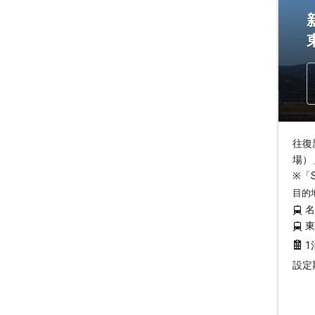
往復
場）
※「
目的
1
設定期