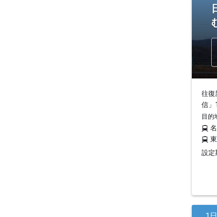
往復
信」
目的
設定期
1