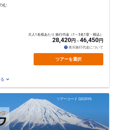
のむ
』
大人1名様あたり 旅行代金（1～3名1室・税込）
28,420
46,450
円
円
表示旅行代金について
ツアーを選択
見る
ツアーコード Q02GYG