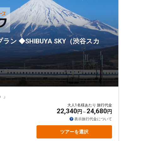
ラン ◆SHIBUYA SKY（渋谷スカ
場）」
大人1名様あたり 旅行代金
22,340
24,680
円
円
表示旅行代金について
ツアーを選択