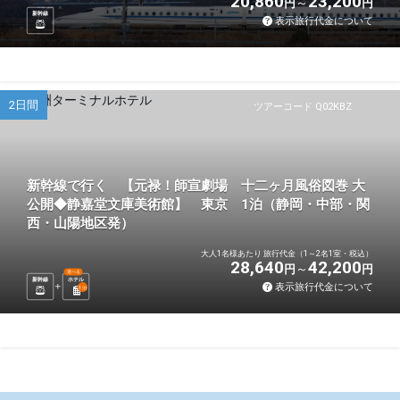
20,860
23,200
円
円
新幹線
表示旅行代金について
2日間
ツアーコード Q02KBZ
新幹線で行く 【元禄！師宣劇場 十二ヶ月風俗図巻 大
公開◆静嘉堂文庫美術館】 東京 1泊（静岡・中部・関
西・山陽地区発）
大人1名様あたり 旅行代金（1～2名1室・税込）
28,640
42,200
円
円
選べる
新幹線
ホテル
表示旅行代金について
1
泊