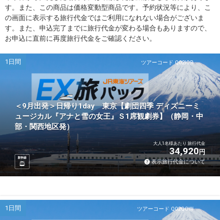
す。また、この商品は価格変動型商品です。予約状況等により、こ
の画面に表示する旅行代金ではご利用になれない場合がございま
す。また、申込完了までに旅行代金が変わる場合もありますので、
お申込に直前に再度旅行代金をご確認ください。
1日間
ツアーコード Q02IOR
＜9月出発＞日帰り1day 東京【劇団四季 ディズニーミ
ュージカル『アナと雪の女王』Ｓ1席観劇券】（静岡・中
部・関西地区発）
大人1名様あたり 旅行代金
34,920
円
新幹線
表示旅行代金について
1日間
ツアーコード Q02QOW