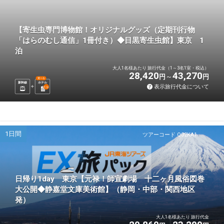
【寄生虫専門博物館！オリジナルグッズ（定期刊行物
「はらのむし通信」1冊付き）◆目黒寄生虫館】東京 1
泊
大人1名様あたり 旅行代金（1～3名1室・税込）
28,420
43,270
円
円
選べる
新幹線
ホテル
表示旅行代金について
1
泊
1日間
ツアーコード Q02KA1
日帰り1day 東京【元禄！師宣劇場 十二ヶ月風俗図巻
大公開◆静嘉堂文庫美術館】（静岡・中部・関西地区
発）
大人1名様あたり 旅行代金