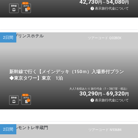
42,730
54,080
円
円
選べる
新幹線
ホテル
表示旅行代金について
1
泊
2日間
ツアーコード Q02BEK
新幹線で行く【メインデッキ（150ｍ）入場券付プラン
◆東京タワー】東京 1泊
大人1名様あたり 旅行代金（1～3名1室・税込）
30,290
69,320
円
円
選べる
新幹線
ホテル
表示旅行代金について
1
泊
2日間
ツアーコード N93684