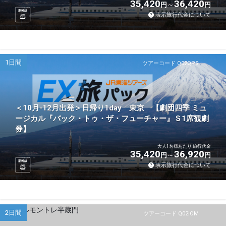
35,420
36,420
円
円
新幹線
表示旅行代金について
1日間
ツアーコード Q02QPS
＜10月-12月出発＞日帰り1day 東京 【劇団四季 ミュ
ージカル『バック・トゥ・ザ・フューチャー』Ｓ1席観劇
券】
大人1名様あたり 旅行代金
35,420
36,920
円
円
新幹線
表示旅行代金について
2日間
ツアーコード Q02IOM