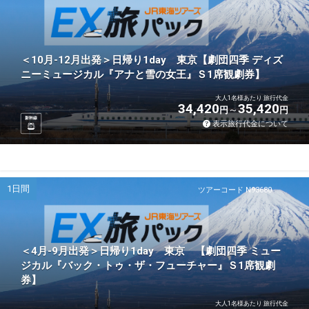
＜10月-12月出発＞日帰り1day 東京【劇団四季 ディズ
ニーミュージカル『アナと雪の女王』Ｓ1席観劇券】
大人1名様あたり 旅行代金
34,420
35,420
円
円
新幹線
表示旅行代金について
1日間
ツアーコード N93680
＜4月-9月出発＞日帰り1day 東京 【劇団四季 ミュー
ジカル『バック・トゥ・ザ・フューチャー』Ｓ1席観劇
券】
大人1名様あたり 旅行代金