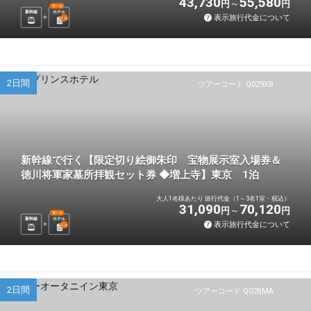
43,730
55,580
円
円
選べる
新幹線
ホテル
表示旅行代金について
1
泊
2日間
ツアーコード Q029XB
新幹線で行く【限定切り絵御朱印 宝物展示室入場券＆
徳川将軍家墓所拝観セット券 ◆増上寺】東京 1泊
大人1名様あたり 旅行代金（1～3名1室・税込）
31,090
70,120
円
円
選べる
新幹線
ホテル
表示旅行代金について
1
泊
2日間
ツアーコード Q02BMA