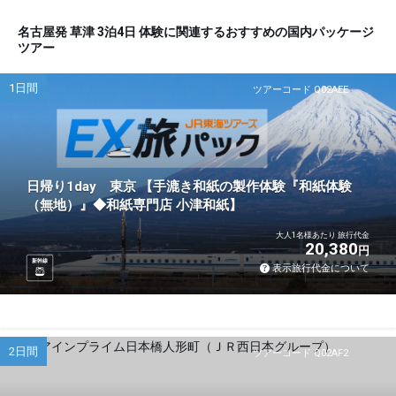
名古屋発 草津 3泊4日 体験に関連するおすすめの国内パッケージ
ツアー
1日間
ツアーコード Q02AEE
日帰り1day 東京 【手漉き和紙の製作体験『和紙体験
（無地）』◆和紙専門店 小津和紙】
大人1名様あたり 旅行代金
20,380
円
新幹線
表示旅行代金について
2日間
ツアーコード Q02AF2