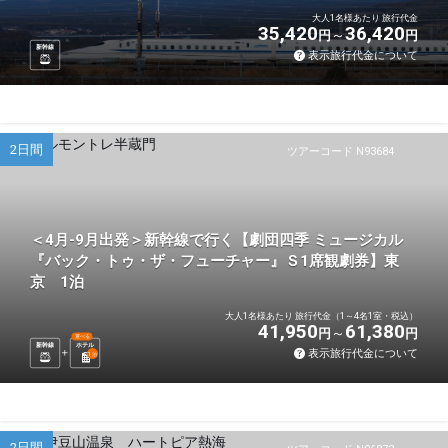
大人1名様あたり 旅行代金
35,420
36,420
円
円
新幹線
表示旅行代金について
2日間
ツアーコード N93684
＜4月-9月出発＞新幹線で行く【劇団四季 ミュージカル
『バック・トゥ・ザ・フューチャー』Ｓ1席観劇券】東
京 1泊
大人1名様あたり 旅行代金（1～4名1室・税込）
41,950
61,380
円
円
選べる
新幹線
ホテル
表示旅行代金について
1
泊
2日間