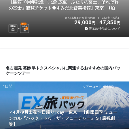
【開館10周年記念「北斎 広重 ふたりの富士、それぞれ
の富士」観覧チケット◆すみだ北斎美術館】東京 1泊
大人1名様あたり 旅行代金（1～3名1室・税込）
29,000
47,350
円
円
選べる
新幹線
ホテル
表示旅行代金について
1
泊
名古屋発 葛飾 早トクスペシャルに関連するおすすめの国内パッ
ケージツアー
1日間
ツアーコード N93680
＜4月-9月出発＞日帰り1day 東京 【劇団四季 ミュー
ジカル『バック・トゥ・ザ・フューチャー』Ｓ1席観劇
券】