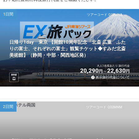
1日間
ツアーコード Q02MNA
日帰り1day 東京 【開館10周年記念「北斎 広重 ふた
りの富士、それぞれの富士」観覧チケット◆すみだ北斎
美術館】（静岡・中部・関西地区発）
大人1名様あたり 旅行代金
20,290
22,630
円
円
新幹線
表示旅行代金について
2日間
ツアーコード Q02MNM