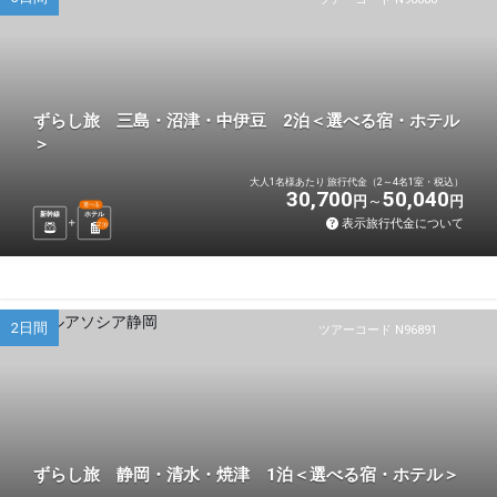
ずらし旅 三島・沼津・中伊豆 2泊＜選べる宿・ホテル
＞
大人1名様あたり 旅行代金（2～4名1室・税込）
30,700
50,040
円
円
選べる
新幹線
ホテル
表示旅行代金について
2
泊
2日間
ツアーコード N96891
ずらし旅 静岡・清水・焼津 1泊＜選べる宿・ホテル＞