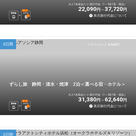
大人1名様あたり 旅行代金（1～3名1室・税込）
22,090
37,720
円
円
選べる
新幹線
ホテル
表示旅行代金について
1
泊
3日間
ツアーコード N96897
ずらし旅 静岡・清水・焼津 2泊＜選べる宿・ホテル＞
大人1名様あたり 旅行代金（1～3名1室・税込）
31,380
62,640
円
円
選べる
新幹線
ホテル
表示旅行代金について
2
泊
2日間
ツアーコード N96906