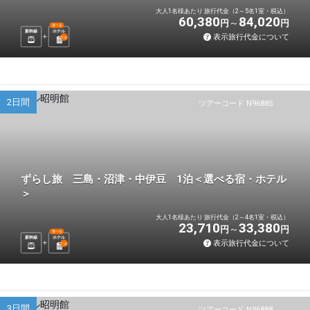
大人1名様あたり 旅行代金（2～5名1室・税込）
60,380
84,020
円
円
選べる
新幹線
ホテル
表示旅行代金について
2
泊
2日間
ツアーコード N96885
ずらし旅 三島・沼津・中伊豆 1泊＜選べる宿・ホテル
＞
大人1名様あたり 旅行代金（2～4名1室・税込）
23,710
33,380
円
円
選べる
新幹線
ホテル
表示旅行代金について
1
泊
3日間
ツアーコード N96888