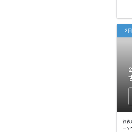
2
往復
ーで