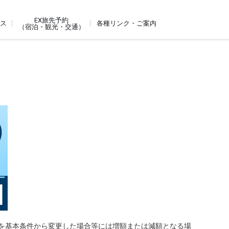
EX旅先予約
ビス
各種リンク・ご案内
（宿泊・観光・交通）
を基本条件から変更した場合等には増額または減額となる場