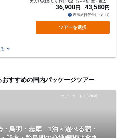
大人1名様あたり 旅行代金（2～4名1室・税込）
36,900
43,580
円
円
表示旅行代金について
ツアーを選択
見る
するおすすめの国内パッケージツアー
ツアーコード Q028J8
勢・鳥羽・志摩 1泊＜選べる宿・