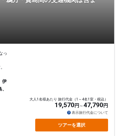
羽・鵜方・賢島間の交通機関は含ま
なっ
す。
、伊
島、
大人1名様あたり 旅行代金（1～4名1室・税込）
19,570
47,790
円
円
表示旅行代金について
ツアーを選択