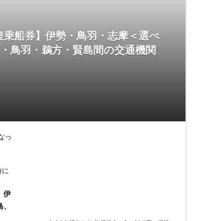
復乗船券】伊勢・鳥羽・志摩＜選べ
市・鳥羽・鵜方・賢島間の交通機関
なっ
時に
、伊
島、