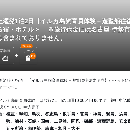
土曜発1泊2日【イルカ島飼育員体験＋遊覧船往
る宿・ホテル＞ ※旅行代金には名古屋-伊勢
は含まれておりません。
選べる
新幹線
ホテル
1
泊
新幹線と宿泊、【イルカ島飼育員体験＋遊覧船往復乗船券】がセットに
アーです。
イルカ島飼育員体験」は旅行2日目の日曜10:00／14:00です、旅行申込
択ください。申込完了
相差・畔蛸、鳥羽、答志島・坂手島・菅島・神島、賢島、浜島
地：
勢、浦村・石鏡・国崎、二見浦、阿児・磯部・渡鹿野島、安楽
五ヶ所湾・南伊勢、志摩・和具・大王