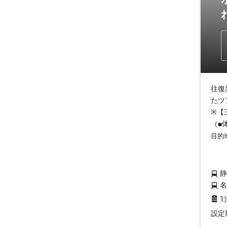
往復
たツ
※【
（■
目的
1
設定期