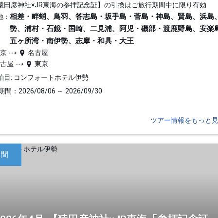
猿田彦神社×JR東海の参拝記念証】の引換はご旅行期間中に限り有効
相差・畔蛸、鳥羽、答志島・坂手島・菅島・神島、賢島、浜島
地：
勢、浦村・石鏡・国崎、二見浦、阿児・磯部・渡鹿野島、安楽
五ヶ所湾・南伊勢、志摩・和具・大王
東京
名古屋
名古屋
東京
泊目: コンフォートホテル伊勢
間：2026/08/06 ～ 2026/09/30
ツアー情報をもっと
日間