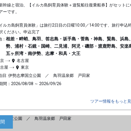
新幹線と宿泊、【イルカ島飼育員体験＋遊覧船往復乗船券】がセットに
アーです。
イルカ島飼育員体験」は旅行2日目の日曜10:00／14:00です、旅行申込
択ください。申込完了
相差・畔蛸、鳥羽、答志島・坂手島・菅島・神島、賢島、浜島
地：
勢、浦村・石鏡・国崎、二見浦、阿児・磯部・渡鹿野島、安楽
五ヶ所湾・南伊勢、志摩・和具・大王
東京
名古屋
名古屋
東京
泊目: 伊勢志摩国立公園 ／ 鳥羽温泉郷 戸田家
間：2026/08/08 ～ 2026/09/26
ツアー情報をもっと
日間