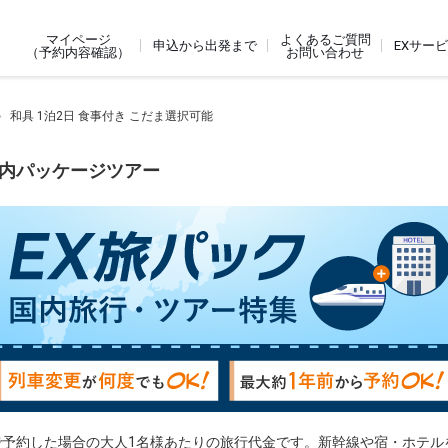
よくあるご質問
マイページ
申込から出発まで
EXサー
お問い合わせ
（予約内容確認）
和具 1泊2日 食事付き こだま選択可能
国内パッケージツアー
で予約した場合の大人1名様あたりの旅行代金です。新幹線や宿・ホテル