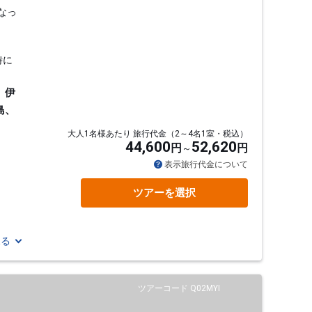
なっ
時に
、伊
島、
大人1名様あたり 旅行代金（2～4名1室・税込）
44,600
52,620
円
円
表示旅行代金について
ツアーを選択
見る
ツアーコード Q02MYI