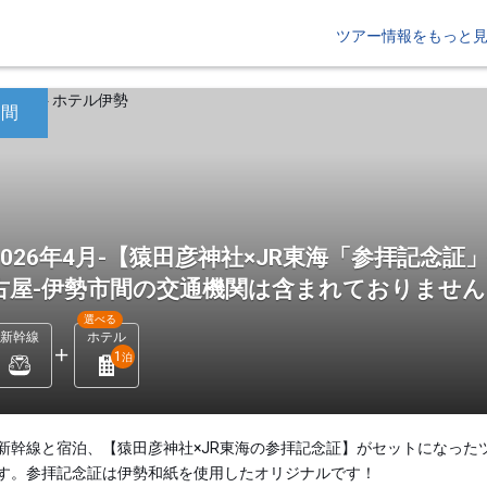
ツアー情報をもっと
日間
2026年4月-【猿田彦神社×JR東海「参拝記念
古屋-伊勢市間の交通機関は含まれておりませ
選べる
新幹線
ホテル
1
泊
新幹線と宿泊、【猿田彦神社×JR東海の参拝記念証】がセットになった
す。参拝記念証は伊勢和紙を使用したオリジナルです！