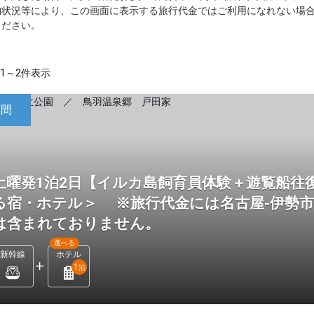
約状況等により、この画面に表示する旅行代金ではご利用になれない場
ください。
1～2件表示
日間
土曜発1泊2日【イルカ島飼育員体験＋遊覧船往
る宿・ホテル＞ ※旅行代金には名古屋-伊勢
は含まれておりません。
選べる
新幹線
ホテル
1
泊