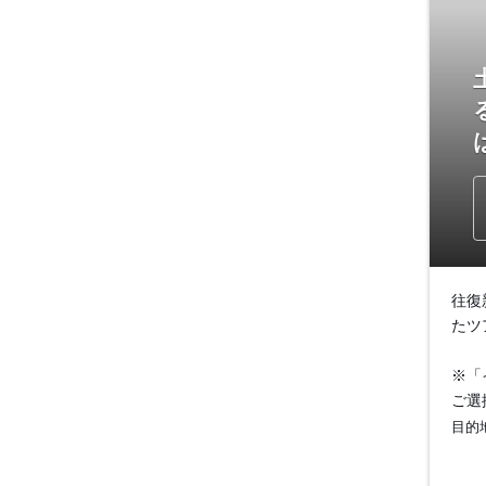
往復
たツ
※「
ご選
目的