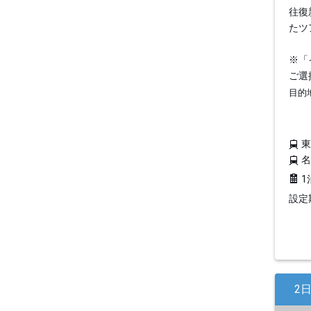
往復
たツ
※「
ご選
目的
1
設定期
2