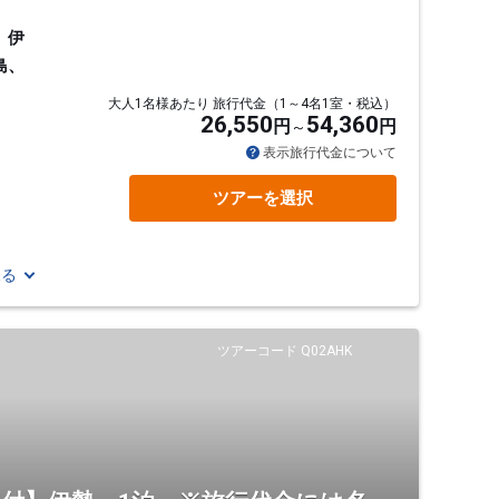
、伊
島、
大人1名様あたり 旅行代金（1～4名1室・税込）
26,550
54,360
円
円
表示旅行代金について
ツアーを選択
見る
ツアーコード Q02AHK