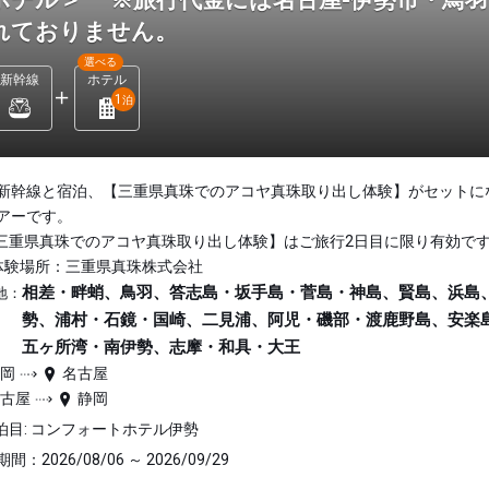
ホテル＞ ※旅行代金には名古屋-伊勢市・鳥
れておりません。
選べる
新幹線
ホテル
1
泊
新幹線と宿泊、【三重県真珠でのアコヤ真珠取り出し体験】がセットに
アーです。
三重県真珠でのアコヤ真珠取り出し体験】はご旅行2日目に限り有効で
体験場所：三重県真珠株式会社
相差・畔蛸、鳥羽、答志島・坂手島・菅島・神島、賢島、浜島
地：
勢、浦村・石鏡・国崎、二見浦、阿児・磯部・渡鹿野島、安楽
五ヶ所湾・南伊勢、志摩・和具・大王
静岡
名古屋
名古屋
静岡
泊目: コンフォートホテル伊勢
間：2026/08/06 ～ 2026/09/29