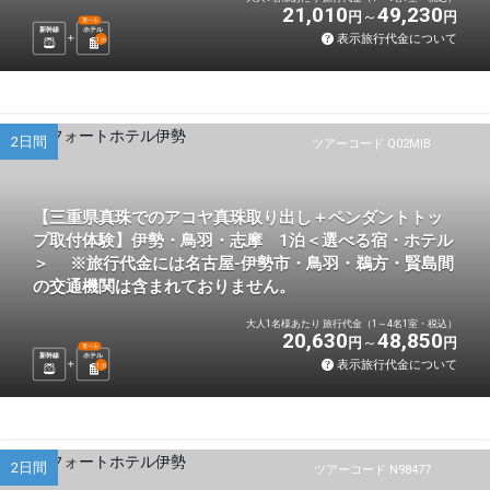
21,010
49,230
円
円
選べる
新幹線
ホテル
表示旅行代金について
1
泊
2日間
ツアーコード Q02MIB
【三重県真珠でのアコヤ真珠取り出し＋ペンダントトッ
プ取付体験】伊勢・鳥羽・志摩 1泊＜選べる宿・ホテル
＞ ※旅行代金には名古屋-伊勢市・鳥羽・鵜方・賢島間
の交通機関は含まれておりません。
大人1名様あたり 旅行代金（1～4名1室・税込）
20,630
48,850
円
円
選べる
新幹線
ホテル
表示旅行代金について
1
泊
2日間
ツアーコード N98477