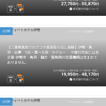
27,750
55,870
円
円
選べる
新幹線
ホテル
表示旅行代金について
1
泊
2日間
ツアーコード Q028J9
【三重県真珠でのアコヤ真珠取り出し体験】伊勢・鳥
羽・志摩 1泊＜選べる宿・ホテル＞ ※旅行代金には名
古屋-伊勢市・鳥羽・鵜方・賢島間の交通機関は含まれて
おりません。
大人1名様あたり 旅行代金（1～4名1室・税込）
19,950
48,170
円
円
選べる
新幹線
ホテル
表示旅行代金について
1
泊
2日間
ツアーコード Q02MI9