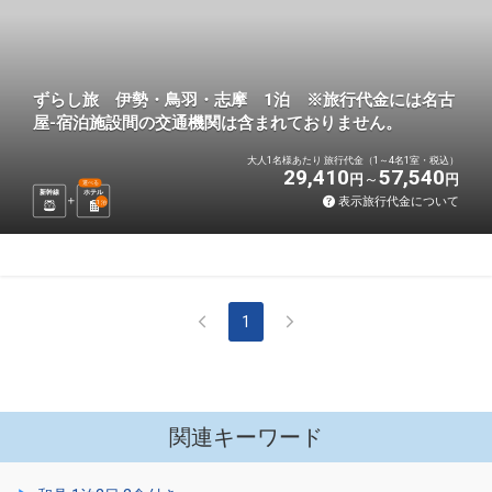
ずらし旅 伊勢・鳥羽・志摩 1泊 ※旅行代金には名古
屋-宿泊施設間の交通機関は含まれておりません。
大人1名様あたり 旅行代金（1～4名1室・税込）
29,410
57,540
円
円
選べる
新幹線
ホテル
表示旅行代金について
1
泊
1
関連キーワード