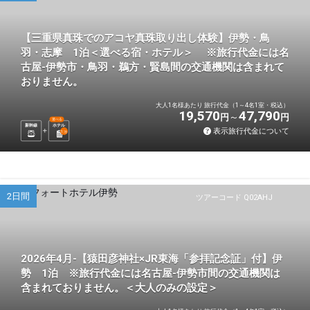
【三重県真珠でのアコヤ真珠取り出し体験】伊勢・鳥
羽・志摩 1泊＜選べる宿・ホテル＞ ※旅行代金には名
古屋-伊勢市・鳥羽・鵜方・賢島間の交通機関は含まれて
おりません。
大人1名様あたり 旅行代金（1～4名1室・税込）
19,570
47,790
円
円
選べる
新幹線
ホテル
表示旅行代金について
1
泊
2日間
ツアーコード Q02AHJ
2026年4月-【猿田彦神社×JR東海「参拝記念証」付】伊
勢 1泊 ※旅行代金には名古屋-伊勢市間の交通機関は
含まれておりません。＜大人のみの設定＞