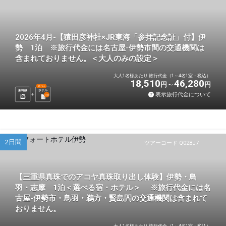
2026年4月-【猿田彦神社×JR東海「参拝記念証」付】伊
勢 1泊 ※旅行代金には名古屋-伊勢市間の交通機関は
含まれておりません。＜大人のみの設定＞
大人1名様あたり 旅行代金（1～4名1室・税込）
18,510
46,280
円
円
選べる
新幹線
ホテル
表示旅行代金について
1
泊
2日間
ツアーコード Q028J7
【三重県真珠でのアコヤ真珠取り出し体験】伊勢・鳥
羽・志摩 1泊＜選べる宿・ホテル＞ ※旅行代金には名
古屋-伊勢市・鳥羽・鵜方・賢島間の交通機関は含まれて
おりません。
大人1名様あたり 旅行代金（1～4名1室・税込）