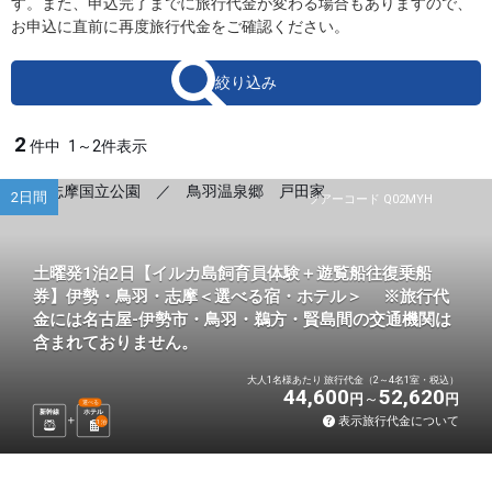
す。また、申込完了までに旅行代金が変わる場合もありますので、
お申込に直前に再度旅行代金をご確認ください。
絞り込み
2
件中
1～2件表示
2日間
ツアーコード Q02MYH
土曜発1泊2日【イルカ島飼育員体験＋遊覧船往復乗船
券】伊勢・鳥羽・志摩＜選べる宿・ホテル＞ ※旅行代
金には名古屋-伊勢市・鳥羽・鵜方・賢島間の交通機関は
含まれておりません。
大人1名様あたり 旅行代金（2～4名1室・税込）
44,600
52,620
円
円
選べる
新幹線
ホテル
表示旅行代金について
1
泊