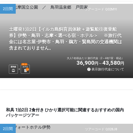
2日間
ツアーコード Q02MYI
土曜発1泊2日【イルカ島飼育員体験＋遊覧船往復乗船
券】伊勢・鳥羽・志摩＜選べる宿・ホテル＞ ※旅行代
金には名古屋-伊勢市・鳥羽・鵜方・賢島間の交通機関は
含まれておりません。
大人1名様あたり 旅行代金（2～4名1室・税込）
36,900
43,580
円
円
選べる
新幹線
ホテル
表示旅行代金について
1
泊
和具 1泊2日 2食付き ひかり選択可能に関連するおすすめの国内
パッケージツアー
2日間
ツアーコード Q028J8