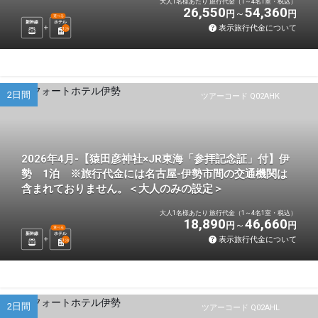
大人1名様あたり 旅行代金（1～4名1室・税込）
26,550
54,360
円
円
選べる
新幹線
ホテル
表示旅行代金について
1
泊
2日間
ツアーコード Q02AHK
2026年4月-【猿田彦神社×JR東海「参拝記念証」付】伊
勢 1泊 ※旅行代金には名古屋-伊勢市間の交通機関は
含まれておりません。＜大人のみの設定＞
大人1名様あたり 旅行代金（1～4名1室・税込）
18,890
46,660
円
円
選べる
新幹線
ホテル
表示旅行代金について
1
泊
2日間
ツアーコード Q02AHL