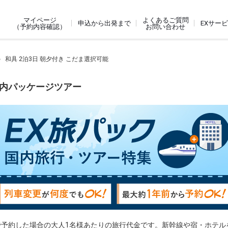
よくあるご質問
マイページ
申込から出発まで
EXサー
お問い合わせ
（予約内容確認）
和具 2泊3日 朝夕付き こだま選択可能
国内パッケージツアー
で予約した場合の大人1名様あたりの旅行代金です。新幹線や宿・ホテル