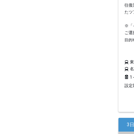
往復
たツ
※「
ご選
目的
1
設定期
3