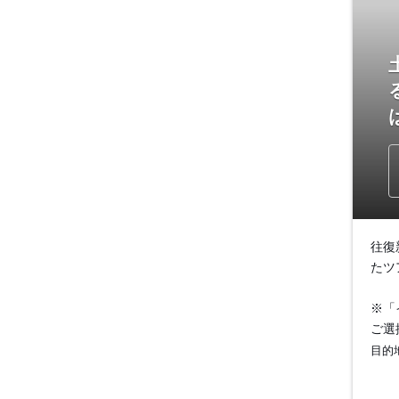
往復
たツ
※「
ご選
目的