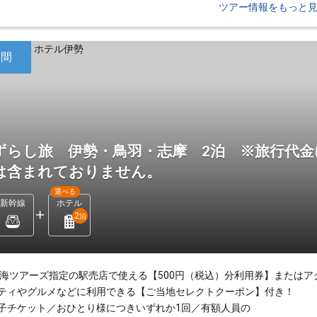
ツアー情報をもっと
日間
ずらし旅 伊勢・鳥羽・志摩 2泊 ※旅行代金
は含まれておりません。
選べる
新幹線
ホテル
2
泊
東海ツアーズ指定の駅売店で使える【500円（税込）分利用券】またはア
ティやグルメなどに利用できる【ご当地セレクトクーポン】付き！
子チケット／おひとり様につきいずれか1回／有額人員の