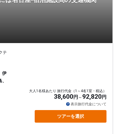
には名古屋-宿泊施設間の交通機関
クテ
、伊
島、
大人1名様あたり 旅行代金（1～4名1室・税込）
38,600
92,820
円
円
表示旅行代金について
ツアーを選択