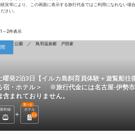
約状況等により、この画面に表示する旅行代金ではご利用になれない場
ください。
1～2件表示
日間
土曜発2泊3日【イルカ島飼育員体験＋遊覧船往
る宿・ホテル＞ ※旅行代金には名古屋-伊勢
は含まれておりません。
選べる
新幹線
ホテル
2
泊