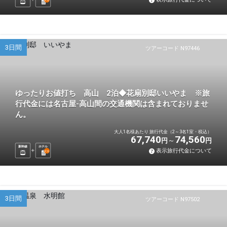
泊
3日間
ツアーコード N97446
ゆったりお値打ち 高山 2泊◆花扇別邸いいやま ※旅
行代金には名古屋-高山間の交通機関は含まれておりませ
ん。
大人1名様あたり 旅行代金（2～3名1室・税込）
67,740
74,560
円
円
新幹線
ホテル
表示旅行代金について
2
泊
3日間
ツアーコード N97502