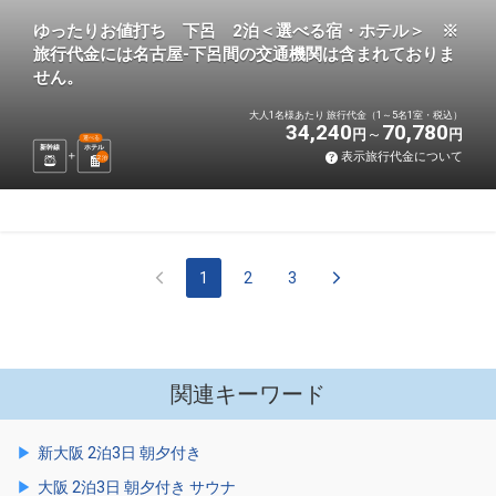
ゆったりお値打ち 下呂 2泊＜選べる宿・ホテル＞ ※
旅行代金には名古屋-下呂間の交通機関は含まれておりま
せん。
大人1名様あたり 旅行代金（1～5名1室・税込）
34,240
70,780
円
円
選べる
新幹線
ホテル
表示旅行代金について
2
泊
1
2
3
関連キーワード
新大阪 2泊3日 朝夕付き
大阪 2泊3日 朝夕付き サウナ