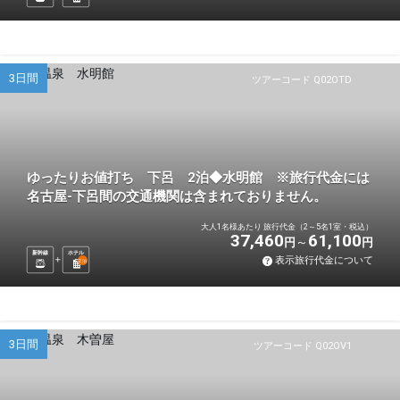
3日間
ツアーコード Q02OTD
ゆったりお値打ち 下呂 2泊◆水明館 ※旅行代金には
名古屋-下呂間の交通機関は含まれておりません。
大人1名様あたり 旅行代金（2～5名1室・税込）
37,460
61,100
円
円
新幹線
ホテル
表示旅行代金について
2
泊
3日間
ツアーコード Q02OV1