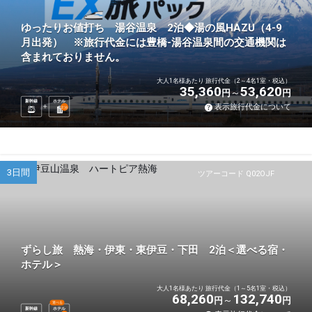
ゆったりお値打ち 湯谷温泉 2泊◆湯の風HAZU（4-9
月出発） ※旅行代金には豊橋-湯谷温泉間の交通機関は
含まれておりません。
大人1名様あたり 旅行代金（2～4名1室・税込）
35,360
53,620
円
円
新幹線
ホテル
表示旅行代金について
2
泊
3日間
ツアーコード Q02OJF
ずらし旅 熱海・伊東・東伊豆・下田 2泊＜選べる宿・
ホテル＞
大人1名様あたり 旅行代金（1～5名1室・税込）
68,260
132,740
円
円
選べる
新幹線
ホテル