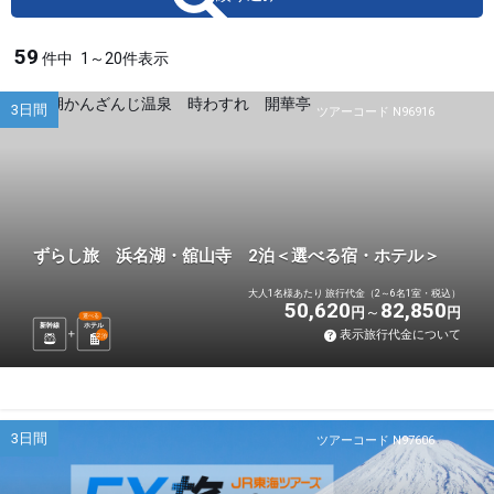
59
件中
1～20件表示
3日間
ツアーコード N96916
ずらし旅 浜名湖・舘山寺 2泊＜選べる宿・ホテル＞
大人1名様あたり 旅行代金（2～6名1室・税込）
50,620
82,850
円
円
選べる
新幹線
ホテル
表示旅行代金について
2
泊
3日間
ツアーコード N97606