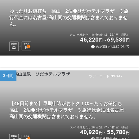
ゆったりお値打ち 高山 2泊◆ひだホテルプラザ ※旅
行代金には名古屋-高山間の交通機関は含まれておりませ
ん。
大人1名様あたり 旅行代金（2～6名1室・税込）
46,220
69,580
円
円
新幹線
ホテル
表示旅行代金について
2
泊
3日間
ツアーコード N97417
【45日前まで】早期申込がおトク！ゆったりお値打ち
高山 2泊◆ひだホテルプラザ ※旅行代金には名古屋-
高山間の交通機関は含まれておりません。
大人1名様あたり 旅行代金（2～6名1室・税込）
40,920
55,780
円
円
新幹線
ホテル
表示旅行代金について
2