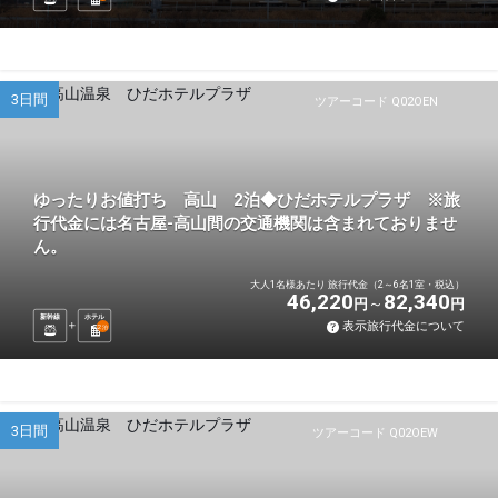
3日間
ツアーコード Q02OEN
ゆったりお値打ち 高山 2泊◆ひだホテルプラザ ※旅
行代金には名古屋-高山間の交通機関は含まれておりませ
ん。
大人1名様あたり 旅行代金（2～6名1室・税込）
46,220
82,340
円
円
新幹線
ホテル
表示旅行代金について
2
泊
3日間
ツアーコード Q02OEW