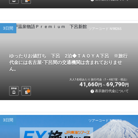
3日間
ツアーコード N98265
ゆったりお値打ち 下呂 2泊◆ＴＡＯＹＡ下呂 ※旅行
代金には名古屋-下呂間の交通機関は含まれておりませ
ん。
大人1名様あたり 旅行代金（1～4名1室・税込）
41,660
69,790
円
円
新幹線
ホテル
表示旅行代金について
2
泊
3日間
ツアーコード N98293