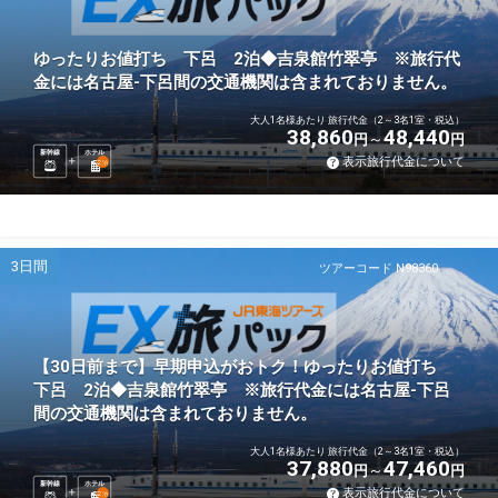
ゆったりお値打ち 下呂 2泊◆吉泉館竹翠亭 ※旅行代
金には名古屋-下呂間の交通機関は含まれておりません。
大人1名様あたり 旅行代金（2～3名1室・税込）
38,860
48,440
円
円
新幹線
ホテル
表示旅行代金について
2
泊
3日間
ツアーコード N98360
【30日前まで】早期申込がおトク！ゆったりお値打ち
下呂 2泊◆吉泉館竹翠亭 ※旅行代金には名古屋-下呂
間の交通機関は含まれておりません。
大人1名様あたり 旅行代金（2～3名1室・税込）
37,880
47,460
円
円
新幹線
ホテル
表示旅行代金について
2
泊