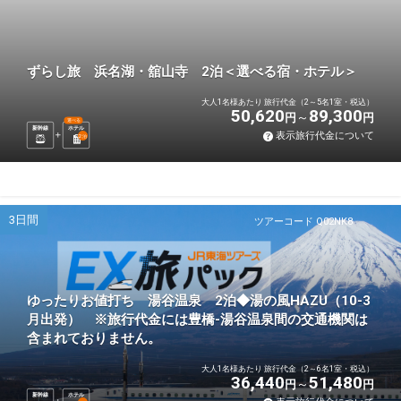
ずらし旅 浜名湖・舘山寺 2泊＜選べる宿・ホテル＞
大人1名様あたり 旅行代金（2～5名1室・税込）
50,620
89,300
円
円
選べる
新幹線
ホテル
表示旅行代金について
2
泊
3日間
ツアーコード Q02NK8
ゆったりお値打ち 湯谷温泉 2泊◆湯の風HAZU（10-3
月出発） ※旅行代金には豊橋-湯谷温泉間の交通機関は
含まれておりません。
大人1名様あたり 旅行代金（2～6名1室・税込）
36,440
51,480
円
円
新幹線
ホテル