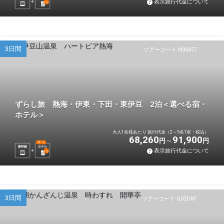
表示旅行代金について
2
泊
3日間
ツアーコード N96877
ずらし旅 熱海・伊東・下田・東伊豆 2泊＜選べる宿・
ホテル＞
大人1名様あたり 旅行代金（2～5名1室・税込）
68,260
91,900
円
円
選べる
新幹線
ホテル
表示旅行代金について
2
泊
3日間
ツアーコード Q02OKF