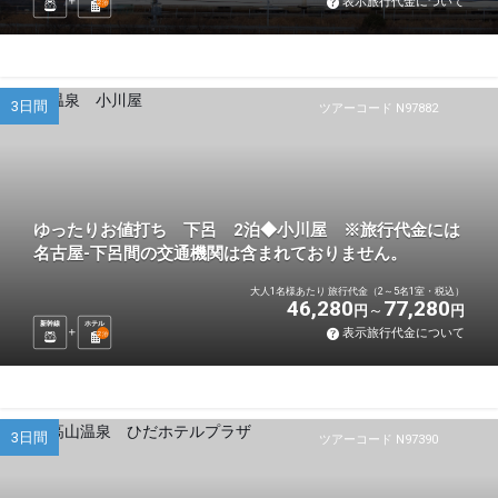
表示旅行代金について
2
泊
3日間
ツアーコード N97882
ゆったりお値打ち 下呂 2泊◆小川屋 ※旅行代金には
名古屋-下呂間の交通機関は含まれておりません。
大人1名様あたり 旅行代金（2～5名1室・税込）
46,280
77,280
円
円
新幹線
ホテル
表示旅行代金について
2
泊
3日間
ツアーコード N97390