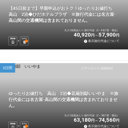
【45日前まで】早期申込がおトク！ゆったりお値打ち
高山 2泊◆ひだホテルプラザ ※旅行代金には名古屋-
高山間の交通機関は含まれておりません。
大人1名様あたり 旅行代金（2～6名1室・税込）
40,920
57,900
円
円
新幹線
ホテル
表示旅行代金について
2
泊
3日間
ツアーコード Q02OG2
ゆったりお値打ち 高山 2泊◆花扇別邸いいやま ※旅
行代金には名古屋-高山間の交通機関は含まれておりませ
ん。
大人1名様あたり 旅行代金（2～3名1室・税込）
63,180
74,560
円
円
新幹線
ホテル
表示旅行代金について
2
泊