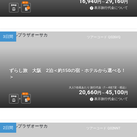
16,940
29,160
円
円
選べる
新幹線
ホテル
表示旅行代金について
1
泊
3日間
ツアーコード Q026VQ
ずらし旅 大阪 2泊＜約150の宿・ホテルから選べる！
＞
大人1名様あたり 旅行代金（1～4名1室・税込）
20,660
45,100
円
円
選べる
新幹線
ホテル
表示旅行代金について
2
泊
2日間
ツアーコード Q02NNT