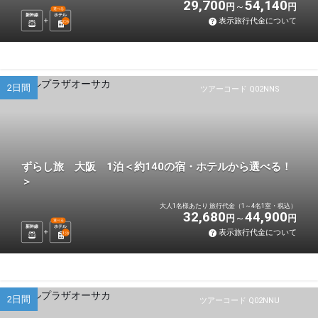
29,700
54,140
円
円
選べる
新幹線
ホテル
表示旅行代金について
2
泊
2日間
ツアーコード Q02NNS
ずらし旅 大阪 1泊＜約140の宿・ホテルから選べる！
＞
大人1名様あたり 旅行代金（1～4名1室・税込）
32,680
44,900
円
円
選べる
新幹線
ホテル
表示旅行代金について
1
泊
2日間
ツアーコード Q02NNU