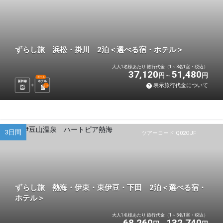
ずらし旅 浜松・掛川 2泊＜選べる宿・ホテル＞
大人1名様あたり 旅行代金（1～3名1室・税込）
37,120
51,480
円
円
選べる
新幹線
ホテル
表示旅行代金について
2
泊
3日間
ツアーコード Q02OJF
ずらし旅 熱海・伊東・東伊豆・下田 2泊＜選べる宿・
ホテル＞
大人1名様あたり 旅行代金（1～5名1室・税込）
68,260
132,740