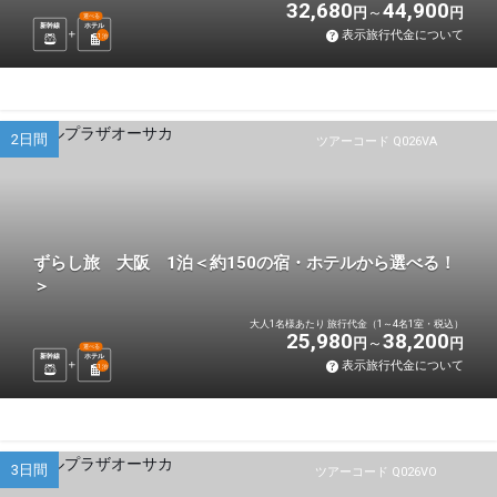
32,680
44,900
円
円
選べる
新幹線
ホテル
表示旅行代金について
1
泊
2日間
ツアーコード Q026VA
ずらし旅 大阪 1泊＜約150の宿・ホテルから選べる！
＞
大人1名様あたり 旅行代金（1～4名1室・税込）
25,980
38,200
円
円
選べる
新幹線
ホテル
表示旅行代金について
1
泊
3日間
ツアーコード Q026VO