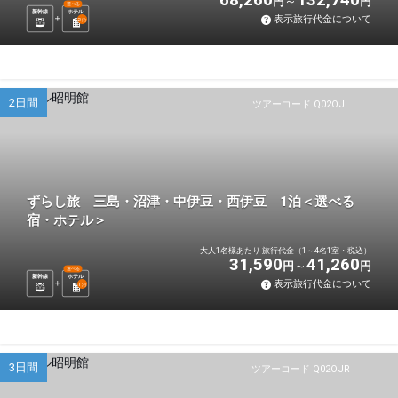
円
円
選べる
新幹線
ホテル
表示旅行代金について
2
泊
2日間
ツアーコード Q02OJL
ずらし旅 三島・沼津・中伊豆・西伊豆 1泊＜選べる
宿・ホテル＞
大人1名様あたり 旅行代金（1～4名1室・税込）
31,590
41,260
円
円
選べる
新幹線
ホテル
表示旅行代金について
1
泊
3日間
ツアーコード Q02OJR