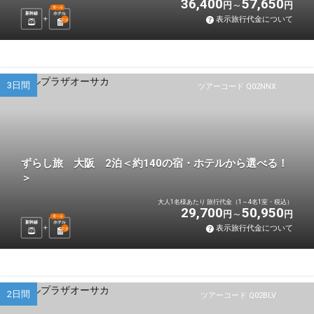
36,400
57,650
円
円
選べる
新幹線
ホテル
表示旅行代金について
2
泊
3日間
ツアーコード Q02NNX
ずらし旅 大阪 2泊＜約140の宿・ホテルから選べる！
＞
大人1名様あたり 旅行代金（1～4名1室・税込）
29,700
50,950
円
円
選べる
新幹線
ホテル
表示旅行代金について
2
泊
2日間
ツアーコード Q02BLV