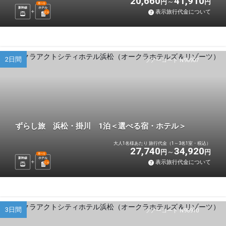
20,660
41,910
円
円
選べる
新幹線
ホテル
表示旅行代金について
2
泊
2日間
ツアーコード N96907
ずらし旅 浜松・掛川 1泊＜選べる宿・ホテル＞
大人1名様あたり 旅行代金（1～3名1室・税込）
27,740
34,920
円
円
選べる
新幹線
ホテル
表示旅行代金について
1
泊
3日間
ツアーコード N96910