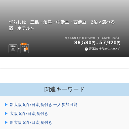
ずらし旅 三島・沼津・中伊豆・西伊豆 2泊＜選べる
宿・ホテル＞
大人1名様あたり 旅行代金（1～4名1室・税込）
38,580
57,920
円
円
選べる
新幹線
ホテル
表示旅行代金について
2
泊
関連キーワード
新大阪 6泊7日 朝食付き 一人参加可能
大阪 6泊7日 朝食付き
新大阪 6泊7日 朝食付き