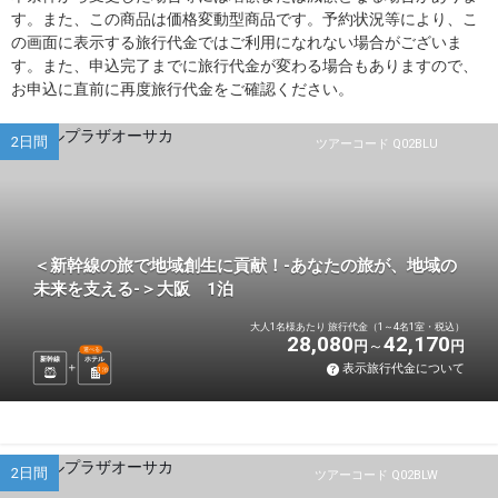
す。また、この商品は価格変動型商品です。予約状況等により、こ
の画面に表示する旅行代金ではご利用になれない場合がございま
す。また、申込完了までに旅行代金が変わる場合もありますので、
お申込に直前に再度旅行代金をご確認ください。
2日間
ツアーコード Q02BLU
＜新幹線の旅で地域創生に貢献！-あなたの旅が、地域の
未来を支える-＞大阪 1泊
大人1名様あたり 旅行代金（1～4名1室・税込）
28,080
42,170
円
円
選べる
新幹線
ホテル
表示旅行代金について
1
泊
2日間
ツアーコード Q02BLW