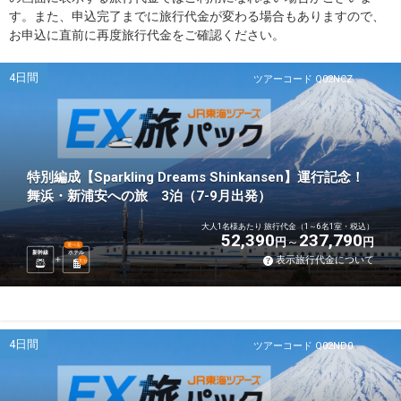
す。また、申込完了までに旅行代金が変わる場合もありますので、
お申込に直前に再度旅行代金をご確認ください。
4日間
ツアーコード Q02NCZ
特別編成【Sparkling Dreams Shinkansen】運行記念！
舞浜・新浦安への旅 3泊（7-9月出発）
大人1名様あたり 旅行代金（1～6名1室・税込）
52,390
237,790
円
円
選べる
新幹線
ホテル
表示旅行代金について
3
泊
4日間
ツアーコード Q02ND0