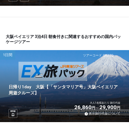
大阪ベイエリア 3泊4日 朝食付きに関連するおすすめの国内パッ
ケージツアー
1日間
ツアーコード Q02I2Q
日帰り1day 大阪【「サンタマリア号」大阪ベイエリア
周遊クルーズ】
大人1名様あたり 旅行代金
26,860
29,900
円
円
新幹線
表示旅行代金について