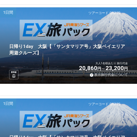
1日間
ツアーコード Q02I2R
日帰り1day 大阪【「サンタマリア号」大阪ベイエリア
周遊クルーズ】
大人1名様あたり 旅行代金
20,860
23,200
円
円
新幹線
表示旅行代金について
1日間
ツアーコード Q02I2S