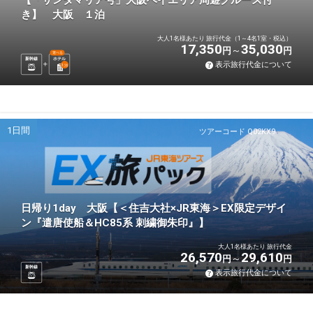
【「サンタマリア号」大阪ベイエリア周遊クルーズ付
き】 大阪 １泊
大人1名様あたり 旅行代金（1～4名1室・税込）
17,350
35,030
円
円
選べる
新幹線
ホテル
表示旅行代金について
1
泊
1日間
ツアーコード Q02KX9
日帰り1day 大阪【＜住吉大社×JR東海＞EX限定デザイ
ン『遣唐使船＆HC85系 刺繍御朱印』】
大人1名様あたり 旅行代金
26,570
29,610
円
円
新幹線
表示旅行代金について