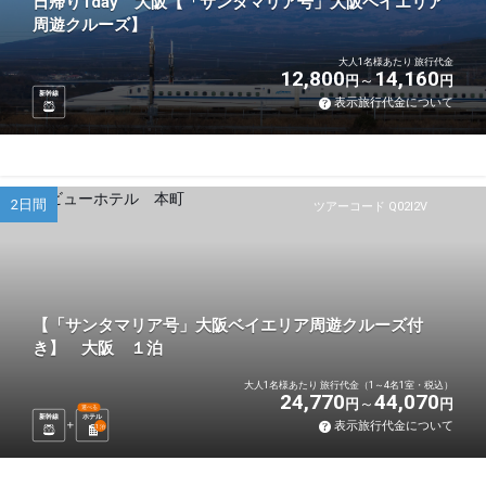
日帰り1day 大阪【「サンタマリア号」大阪ベイエリア
周遊クルーズ】
大人1名様あたり 旅行代金
12,800
14,160
円
円
新幹線
表示旅行代金について
2日間
ツアーコード Q02I2V
【「サンタマリア号」大阪ベイエリア周遊クルーズ付
き】 大阪 １泊
大人1名様あたり 旅行代金（1～4名1室・税込）
24,770
44,070
円
円
選べる
新幹線
ホテル
表示旅行代金について
1
泊