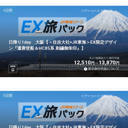
1日間
ツアーコード Q02KXA
日帰り1day 大阪【＜住吉大社×JR東海＞EX限定デザイ
ン『遣唐使船＆HC85系 刺繍御朱印』】
大人1名様あたり 旅行代金
12,510
13,870
円
円
新幹線
表示旅行代金について
1日間
ツアーコード Q02KXB
日帰り1day 大阪【＜住吉大社×JR東海＞EX限定デザイ