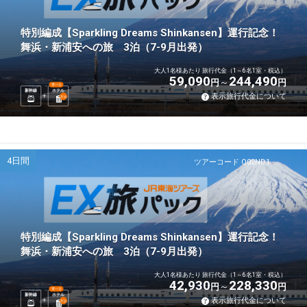
特別編成【Sparkling Dreams Shinkansen】運行記念！
舞浜・新浦安への旅 3泊（7-9月出発）
大人1名様あたり 旅行代金（1～6名1室・税込）
59,090
244,490
円
円
選べる
新幹線
ホテル
表示旅行代金について
3
泊
4日間
ツアーコード Q02ND1
特別編成【Sparkling Dreams Shinkansen】運行記念！
舞浜・新浦安への旅 3泊（7-9月出発）
大人1名様あたり 旅行代金（1～6名1室・税込）
42,930
228,330
円
円
選べる
新幹線
ホテル
表示旅行代金について
3
泊