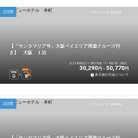
2日間
ツアーコード Q02I2T
【「サンタマリア号」大阪ベイエリア周遊クルーズ付
き】 大阪 １泊
大人1名様あたり 旅行代金（1～4名1室・税込）
30,290
50,770
円
円
選べる
新幹線
ホテル
表示旅行代金について
1
泊
2日間
ツアーコード Q02I2U