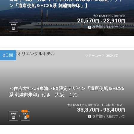
ン『遣唐使船＆HC85系 刺繍御朱印』】
大人1名様あたり 旅行代金
20,570
22,910
円
円
新幹線
表示旅行代金について
2日間
ツアーコード Q02KYZ
＜住吉大社×JR東海＞EX限定デザイン『遣唐使船＆HC85
系 刺繍御朱印』付き 大阪 １泊
大人1名様あたり 旅行代金（1～3名1室・税込）
33,370
93,400
円
円
選べる
新幹線
ホテル
表示旅行代金について
1
泊