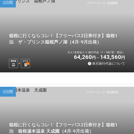
2日間
ツアーコード Q02BIK
箱根に行くならコレ！【フリーパス2日券付き】箱根1
泊 ザ・プリンス箱根芦ノ湖（4月-9月出発）
大人1名様あたり 旅行代金（1～3名1室・税込）
64,260
143,560
円
円
新幹線
ホテル
表示旅行代金について
1
泊
2日間
ツアーコード Q02BIN
箱根に行くならコレ！【フリーパス2日券付き】箱根1
泊 箱根湯本温泉 天成園（4月-9月出発）