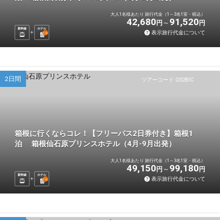
大人1名様あたり 旅行代金（1～3名1室・税込）
42,680
91,520
円
円
新幹線
ホテル
表示旅行代金について
1
泊
2日間
ツアーコード Q02BIC
箱根に行くならコレ！【フリーパス2日券付き】箱根1
泊 箱根仙石原プリンスホテル（4月-9月出発）
大人1名様あたり 旅行代金（1～3名1室・税込）
49,150
99,180
円
円
新幹線
ホテル
表示旅行代金について
1
泊