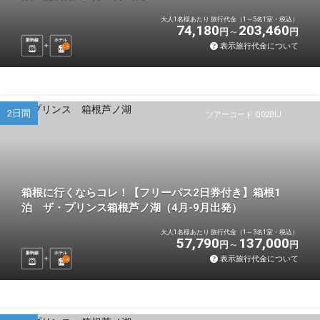
大人1名様あたり 旅行代金（1～5名1室・税込）
74,180
203,460
円
円
新幹線
ホテル
表示旅行代金について
1
泊
2日間
ツアーコード Q02BIJ
箱根に行くならコレ！【フリーパス2日券付き】箱根1
泊 ザ・プリンス箱根芦ノ湖（4月-9月出発）
大人1名様あたり 旅行代金（1～3名1室・税込）
57,790
137,000
円
円
新幹線
ホテル
表示旅行代金について
1
泊