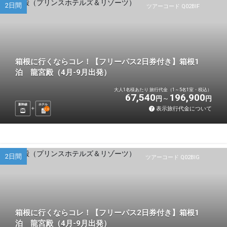
2日間
ツアーコード Q02BIF
箱根に行くならコレ！【フリーパス2日券付き】箱根1
泊 龍宮殿（4月-9月出発）
大人1名様あたり 旅行代金（1～5名1室・税込）
67,540
196,900
円
円
新幹線
ホテル
表示旅行代金について
1
泊
2日間
ツアーコード Q02BIG
箱根に行くならコレ！【フリーパス2日券付き】箱根1
泊 龍宮殿（4月-9月出発）