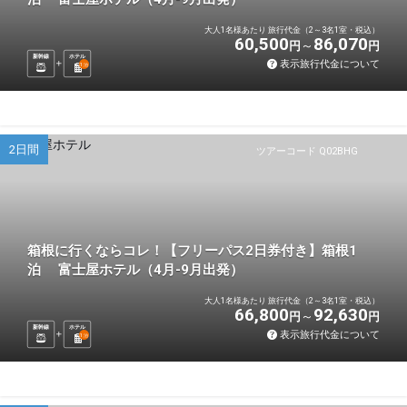
大人1名様あたり 旅行代金（2～3名1室・税込）
60,500
86,070
円
円
新幹線
ホテル
表示旅行代金について
1
泊
2日間
ツアーコード Q02BHG
箱根に行くならコレ！【フリーパス2日券付き】箱根1
泊 富士屋ホテル（4月-9月出発）
大人1名様あたり 旅行代金（2～3名1室・税込）
66,800
92,630
円
円
新幹線
ホテル
表示旅行代金について
1
泊