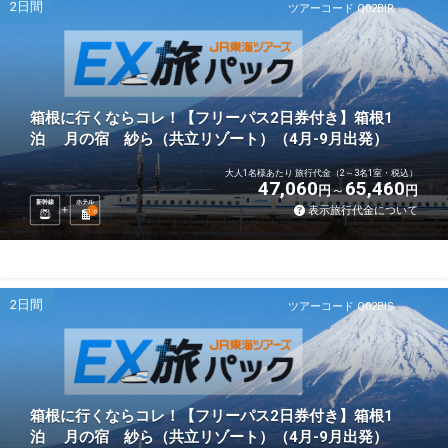
2日間
ツアーコード Q02BIR
箱根に行くならコレ！【フリーパス2日券付き】箱根1
泊 月の宿 紗ら（共立リゾート）（4月-9月出発）
大人1名様あたり 旅行代金（2～3名1室・税込）
47,060
65,460
円
円
新幹線
ホテル
表示旅行代金について
1
泊
2日間
ツアーコード Q02BIS
箱根に行くならコレ！【フリーパス2日券付き】箱根1
泊 月の宿 紗ら（共立リゾート）（4月-9月出発）