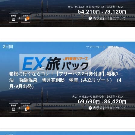
大人1名様あたり 旅行代金（2～3名1室・税込）
54,210
73,120
円
円
新幹線
ホテル
表示旅行代金について
1
泊
2日間
ツアーコード Q02BJ6
箱根に行くならコレ！【フリーパス2日券付き】箱根1
泊 強羅温泉 雪月花別邸 翠雲（共立リゾート）（4
月-9月出発）
大人1名様あたり 旅行代金（2名1室・税込）
69,690
86,420
円
円
新幹線
ホテル
表示旅行代金について
1
泊