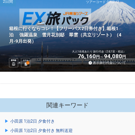
2日間
ツアーコード Q02BJ7
箱根に行くならコレ！【フリーパス2日券付き】箱根1
泊 強羅温泉 雪月花別邸 翠雲（共立リゾート）（4
月-9月出発）
大人1名様あたり 旅行代金（2名1室・税込）
76,160
94,080
円
円
新幹線
ホテル
表示旅行代金について
1
泊
関連キーワード
小田原 1泊2日 夕食付き
小田原 1泊2日 夕食付き 無料送迎