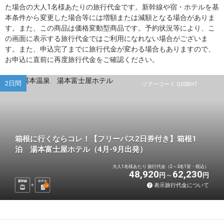
た場合の大人1名様あたりの旅行代金です。新幹線や宿・ホテルを基
本条件から変更した場合等には増額または減額となる場合がありま
す。また、この商品は価格変動型商品です。予約状況等により、こ
の画面に表示する旅行代金ではご利用になれない場合がございま
す。また、申込完了までに旅行代金が変わる場合もありますので、
お申込に直前に再度旅行代金をご確認ください。
2日間
ツアーコード Q02BH7
箱根に行くならコレ！【フリーパス2日券付き】箱根1
泊 湯本富士屋ホテル（4月-9月出発）
大人1名様あたり 旅行代金（2～3名1室・税込）
48,920
62,230
円
円
新幹線
ホテル
表示旅行代金について
1
泊