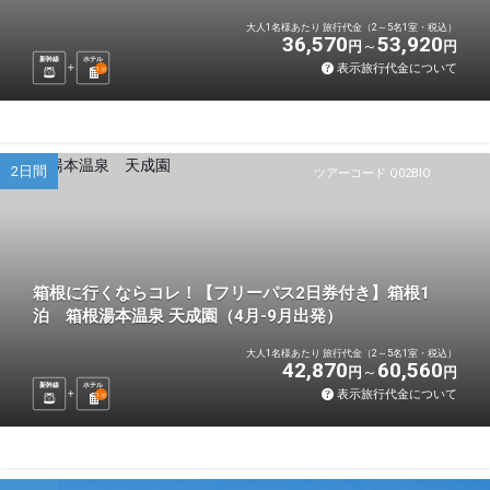
大人1名様あたり 旅行代金（2～5名1室・税込）
36,570
53,920
円
円
新幹線
ホテル
表示旅行代金について
1
泊
2日間
ツアーコード Q02BIO
箱根に行くならコレ！【フリーパス2日券付き】箱根1
泊 箱根湯本温泉 天成園（4月-9月出発）
大人1名様あたり 旅行代金（2～5名1室・税込）
42,870
60,560
円
円
新幹線
ホテル
表示旅行代金について
1
泊