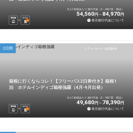
大人1名様あたり 旅行代金（2～4名1室・税込）
54,560
84,970
円
円
新幹線
ホテル
表示旅行代金について
1
泊
2日間
ツアーコード Q02BHR
箱根に行くならコレ！【フリーパス2日券付き】箱根1
泊 ホテルインディゴ箱根強羅（4月-9月出発）
大人1名様あたり 旅行代金（2～3名1室・税込）
49,680
78,390
円
円
新幹線
ホテル
表示旅行代金について
1
泊