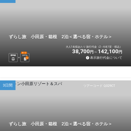
ずらし旅 小田原・箱根 2泊＜選べる宿・ホテル＞
大人1名様あたり 旅行代金（2～6名1室・税込）
38,700
142,100
円
円
選べる
新幹線
ホテル
表示旅行代金について
2
泊
3日間
ツアーコード Q029CT
ずらし旅 小田原・箱根 2泊＜選べる宿・ホテル＞