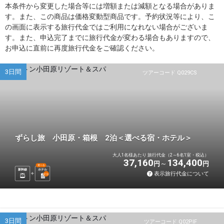
本条件から変更した場合等には増額または減額となる場合がありま
す。また、この商品は価格変動型商品です。予約状況等により、こ
の画面に表示する旅行代金ではご利用になれない場合がございま
す。また、申込完了までに旅行代金が変わる場合もありますので、
お申込に直前に再度旅行代金をご確認ください。
3日間
ツアーコード Q029CS
ずらし旅 小田原・箱根 2泊＜選べる宿・ホテル＞
大人1名様あたり 旅行代金（2～6名1室・税込）
37,160
134,400
円
円
選べる
新幹線
ホテル
表示旅行代金について
2
泊
3日間
ツアーコード Q02PIF