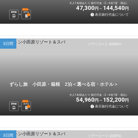
大人1名様あたり 旅行代金（2～6名1室・税込）
47,300
144,540
円
円
選べる
新幹線
ホテル
表示旅行代金について
2
泊
3日間
ツアーコード Q029CU
ずらし旅 小田原・箱根 2泊＜選べる宿・ホテル＞
大人1名様あたり 旅行代金（2～6名1室・税込）
54,960
152,200
円
円
選べる
新幹線
ホテル
表示旅行代金について
2
泊
3日間
ツアーコード Q02PID