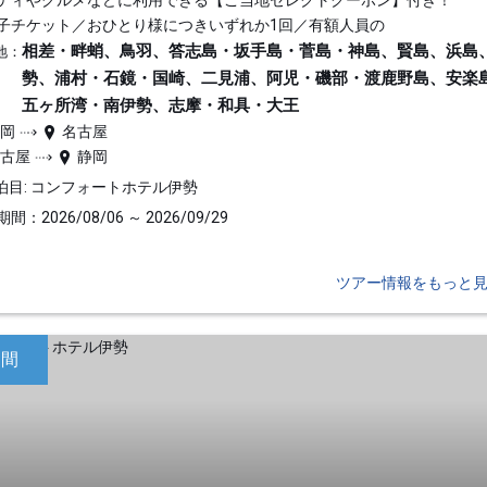
ティやグルメなどに利用できる【ご当地セレクトクーポン】付き！
子チケット／おひとり様につきいずれか1回／有額人員の
相差・畔蛸、鳥羽、答志島・坂手島・菅島・神島、賢島、浜島
地：
勢、浦村・石鏡・国崎、二見浦、阿児・磯部・渡鹿野島、安楽
五ヶ所湾・南伊勢、志摩・和具・大王
静岡
名古屋
名古屋
静岡
泊目: コンフォートホテル伊勢
間：2026/08/06 ～ 2026/09/29
ツアー情報をもっと
日間