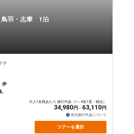
・鳥羽・志摩 1泊
クテ
、伊
島、
大人1名様あたり 旅行代金（1～4名1室・税込）
34,980
63,110
円
円
表示旅行代金について
ツアーを選択