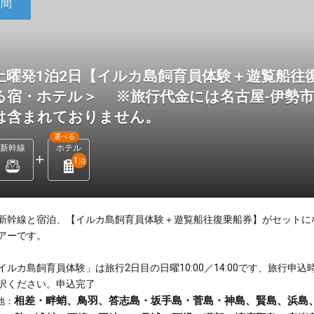
日間
土曜発1泊2日【イルカ島飼育員体験＋遊覧船往
る宿・ホテル＞ ※旅行代金には名古屋-伊勢
は含まれておりません。
選べる
新幹線
ホテル
1
泊
新幹線と宿泊、【イルカ島飼育員体験＋遊覧船往復乗船券】がセットに
アーです。
イルカ島飼育員体験」は旅行2日目の日曜10:00／14:00です、旅行申込
択ください。申込完了
相差・畔蛸、鳥羽、答志島・坂手島・菅島・神島、賢島、浜島
地：