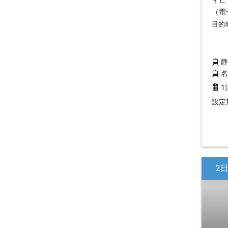
ィビ
（電
目的
1
設定期
2