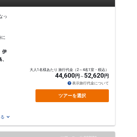
なっ
時に
、伊
島、
大人1名様あたり 旅行代金（2～4名1室・税込）
44,600
52,620
円
円
表示旅行代金について
ツアーを選択
見る