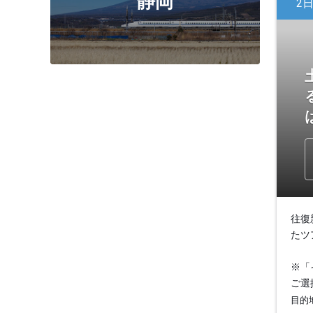
静岡
2
往復
たツ
※「
ご選
目的