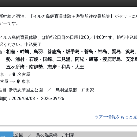
新幹線と宿泊、【イルカ島飼育員体験＋遊覧船往復乗船券】がセットに
アーです。
イルカ島飼育員体験」は旅行2日目の日曜10:00／14:00です、旅行申込
択ください。申込完了
相差・畔蛸、鳥羽、答志島・坂手島・菅島・神島、賢島、浜島
地：
勢、浦村・石鏡・国崎、二見浦、阿児・磯部・渡鹿野島、安楽
五ヶ所湾・南伊勢、志摩・和具・大王
東京
名古屋
名古屋
東京
泊目: 伊勢志摩国立公園 ／ 鳥羽温泉郷 戸田家
間：2026/08/08 ～ 2026/09/26
ツアー情報をもっと