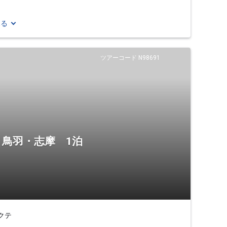
見る
ツアーコード N98691
・鳥羽・志摩 1泊
クテ