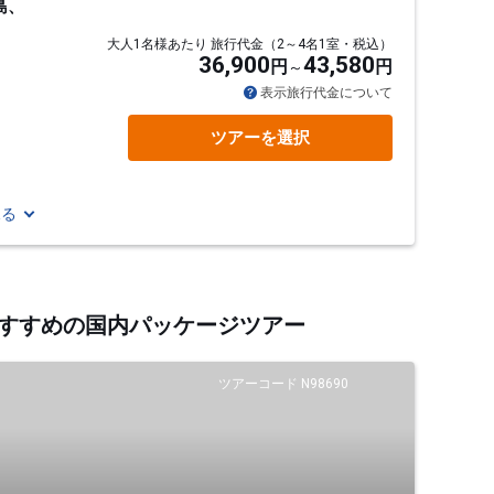
島、
大人1名様あたり 旅行代金（2～4名1室・税込）
36,900
43,580
円
円
表示旅行代金について
ツアーを選択
見る
るおすすめの国内パッケージツアー
ツアーコード N98690