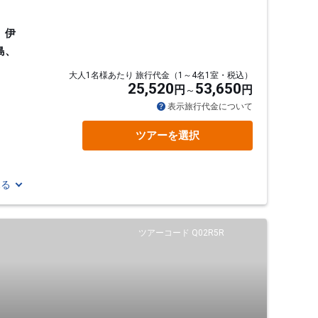
、伊
島、
大人1名様あたり 旅行代金（1～4名1室・税込）
25,520
53,650
円
円
表示旅行代金について
ツアーを選択
見る
ツアーコード Q02R5R