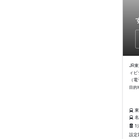
JR
ィビ
（電
目的
1
設定期