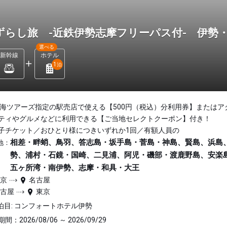
ずらし旅 -近鉄伊勢志摩フリーパス付- 伊勢
選べる
新幹線
ホテル
1
泊
東海ツアーズ指定の駅売店で使える【500円（税込）分利用券】またはア
ティやグルメなどに利用できる【ご当地セレクトクーポン】付き！
子チケット／おひとり様につきいずれか1回／有額人員の
相差・畔蛸、鳥羽、答志島・坂手島・菅島・神島、賢島、浜島
地：
勢、浦村・石鏡・国崎、二見浦、阿児・磯部・渡鹿野島、安楽
五ヶ所湾・南伊勢、志摩・和具・大王
東京
名古屋
名古屋
東京
泊目: コンフォートホテル伊勢
間：2026/08/06 ～ 2026/09/29