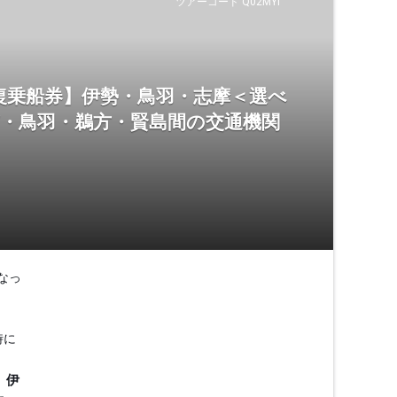
ツアーコード Q02MYI
復乗船券】伊勢・鳥羽・志摩＜選べ
市・鳥羽・鵜方・賢島間の交通機関
なっ
時に
、伊