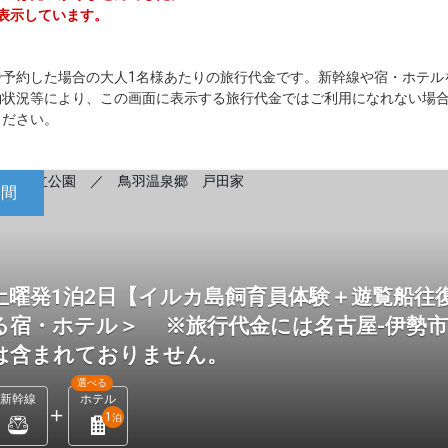
を表示しています。
で予約した場合の大人1名様あたりの旅行代金です。新幹線や宿・ホテル
約状況等により、この画面に表示する旅行代金ではご利用になれない場
ください。
日間
土曜発1泊2日【イルカ島飼育員体験＋遊覧船往
る宿・ホテル＞ ※旅行代金には名古屋-伊勢
は含まれておりません。
選べる
新幹線
ホテル
1
泊