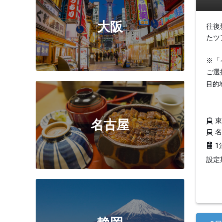
大阪
往復
たツ
※「
ご選
目的
名古屋
1
設定期