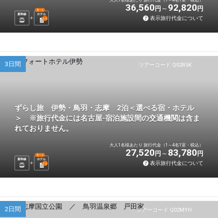
36,560
92,820
円
円
選べる
新幹線
ホテル
表示旅行代金について
2
泊
3日間
ツアーコード Q02R5K
ずらし旅 伊勢・鳥羽・志摩 2泊＜選べる宿・ホテル
＞ ※旅行代金には名古屋-宿泊施設間の交通機関は含ま
れておりません。
大人1名様あたり 旅行代金（1～4名1室・税込）
27,520
83,780
円
円
選べる
新幹線
ホテル
表示旅行代金について
2
泊
2日間
ツアーコード Q02MYH