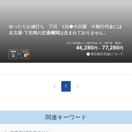
ゆったりお値打ち 下呂 2泊◆小川屋 ※旅行代金には
名古屋-下呂間の交通機関は含まれておりません。
大人1名様あたり 旅行代金（2～5名1室・税込）
46,280
77,280
円
円
新幹線
ホテル
表示旅行代金について
2
泊
1
関連キーワード