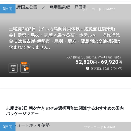
3日間
ツアーコード Q02MYZ
土曜発2泊3日【イルカ島飼育員体験＋遊覧船往復乗船
券】伊勢・鳥羽・志摩＜選べる宿・ホテル＞ ※旅行代
金には名古屋-伊勢市・鳥羽・鵜方・賢島間の交通機関は
含まれておりません。
大人1名様あたり 旅行代金（2～4名1室・税込）
52,820
69,920
円
円
選べる
新幹線
ホテル
表示旅行代金について
2
泊
志摩 2泊3日 朝夕付き のぞみ選択可能に関連するおすすめの国内
パッケージツアー
3日間
ツアーコード N98694