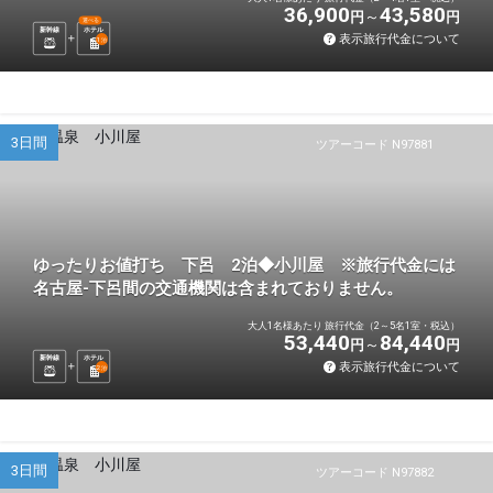
36,900
43,580
円
円
選べる
新幹線
ホテル
表示旅行代金について
1
泊
3日間
ツアーコード N97881
ゆったりお値打ち 下呂 2泊◆小川屋 ※旅行代金には
名古屋-下呂間の交通機関は含まれておりません。
大人1名様あたり 旅行代金（2～5名1室・税込）
53,440
84,440
円
円
新幹線
ホテル
表示旅行代金について
2
泊
3日間
ツアーコード N97882