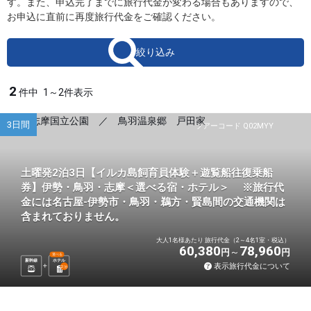
す。また、申込完了までに旅行代金が変わる場合もありますので、
お申込に直前に再度旅行代金をご確認ください。
絞り込み
2
件中
1～2件表示
3日間
ツアーコード Q02MYY
土曜発2泊3日【イルカ島飼育員体験＋遊覧船往復乗船
券】伊勢・鳥羽・志摩＜選べる宿・ホテル＞ ※旅行代
金には名古屋-伊勢市・鳥羽・鵜方・賢島間の交通機関は
含まれておりません。
大人1名様あたり 旅行代金（2～4名1室・税込）
60,380
78,960
円
円
選べる
新幹線
ホテル
表示旅行代金について
2
泊