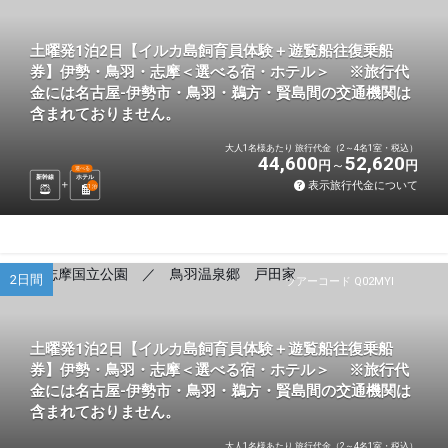
土曜発1泊2日【イルカ島飼育員体験＋遊覧船往復乗船
券】伊勢・鳥羽・志摩＜選べる宿・ホテル＞ ※旅行代
金には名古屋-伊勢市・鳥羽・鵜方・賢島間の交通機関は
含まれておりません。
大人1名様あたり 旅行代金（2～4名1室・税込）
44,600
52,620
円
円
選べる
新幹線
ホテル
表示旅行代金について
1
泊
2日間
ツアーコード Q02MYI
土曜発1泊2日【イルカ島飼育員体験＋遊覧船往復乗船
券】伊勢・鳥羽・志摩＜選べる宿・ホテル＞ ※旅行代
金には名古屋-伊勢市・鳥羽・鵜方・賢島間の交通機関は
含まれておりません。
大人1名様あたり 旅行代金（2～4名1室・税込）