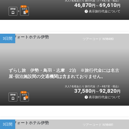
大人1名様あたり 旅行代金（1～4名1室・税込）
46,870
69,610
円
円
選べる
新幹線
ホテル
表示旅行代金について
2
泊
3日間
ツアーコード N98480
ずらし旅 伊勢・鳥羽・志摩 2泊 ※旅行代金には名古
屋-宿泊施設間の交通機関は含まれておりません。
大人1名様あたり 旅行代金（1～4名1室・税込）
37,580
92,820
円
円
選べる
新幹線
ホテル
表示旅行代金について
2
泊
3日間
ツアーコード N98481