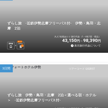
ずらし旅 -近鉄伊勢志摩フリーパス付- 伊勢・鳥羽・志
摩 2泊
大人1名様あたり 旅行代金（1～4名1室・税込）
43,150
98,390
円
円
選べる
新幹線
ホテル
表示旅行代金について
2
泊
3日間
ツアーコード Q02R5T
ずらし旅 伊勢・鳥羽・志摩 2泊＜選べる宿・ホテル
＞ -近鉄伊勢志摩フリーパス付-