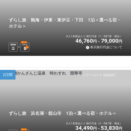
ずらし旅 熱海・伊東・東伊豆・下田 1泊＜選べる宿・
ホテル＞
大人1名様あたり 旅行代金（1～5名1室・税込）
46,760
79,000
円
円
選べる
新幹線
ホテル
表示旅行代金について
1
泊
2日間
ツアーコード Q02OKC
ずらし旅 浜名湖・舘山寺 1泊＜選べる宿・ホテル＞
大人1名様あたり 旅行代金（2～5名1室・税込）
34,490
53,830
円
円
選べる