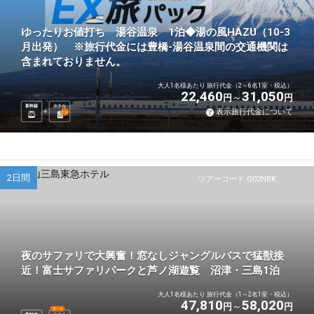
ゆったりお値打ち 湯谷温泉 1泊◆湯の風HAZU（10-3
月出発） ※旅行代金には豊橋-湯谷温泉間の交通機関は
含まれておりません。
大人1名様あたり 旅行代金（2～6名1室・税込）
22,460
31,050
円
円
新幹線
ホテル
表示旅行代金について
1
泊
2日間
ツアーコード Q02NBK
夜のサファリで大興奮！窓なしジャングルバスで猛獣接
近！富士サファリパークと芦ノ湖遊覧 沼津・三島1泊
大人1名様あたり 旅行代金（1～2名1室・税込）
47,810
58,020
円
円
選べる