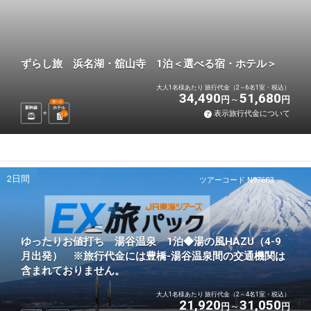
ずらし旅 浜名湖・舘山寺 1泊＜選べる宿・ホテル＞
大人1名様あたり 旅行代金（2～6名1室・税込）
34,490
51,680
円
円
選べる
新幹線
ホテル
表示旅行代金について
1
泊
2日間
ツアーコード N97603
ゆったりお値打ち 湯谷温泉 1泊◆湯の風HAZU（4-9
月出発） ※旅行代金には豊橋-湯谷温泉間の交通機関は
含まれておりません。
大人1名様あたり 旅行代金（2～4名1室・税込）
21,920
31,050
円
円