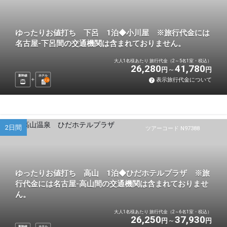
ゆったりお値打ち 下呂 1泊◆小川屋 ※旅行代金には
名古屋-下呂間の交通機関は含まれておりません。
大人1名様あたり 旅行代金（2～5名1室・税込）
26,280
41,780
円
円
新幹線
ホテル
表示旅行代金について
1
泊
2日間
ツアーコード N97388
ゆったりお値打ち 高山 1泊◆ひだホテルプラザ ※旅
行代金には名古屋-高山間の交通機関は含まれておりませ
ん。
大人1名様あたり 旅行代金（2～6名1室・税込）
26,250
37,930
円
円
新幹線
ホテル