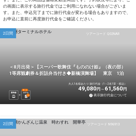
の画面に表示する旅行代金ではご利用になれない場合がございま
す。また、申込完了までに旅行代金が変わる場合もありますので、
お申込に直前に再度旅行代金をご確認ください。
2日間
ツアーコード Q02NAR
＜8月出発＞【スーパー歌舞伎『もののけ姫』（夜の部）
1等席観劇券＆折詰弁当付き◆新橋演舞場】 東京 1泊
大人1名様あたり 旅行代金（1～2名1室・税込）
49,080
61,560
円
円
選べる
新幹線
ホテル
表示旅行代金について
1
泊
2日間
ツアーコード N96913