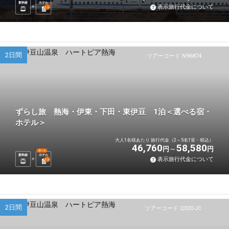
新幹線
ホテル
表示旅行代金について
1
泊
2日間
ツアーコード N96874
ずらし旅 熱海・伊東・下田・東伊豆 1泊＜選べる宿・
ホテル＞
大人1名様あたり 旅行代金（2～5名1室・税込）
46,760
58,580
円
円
選べる
新幹線
ホテル
表示旅行代金について
1
泊
2日間
ツアーコード Q02OJC