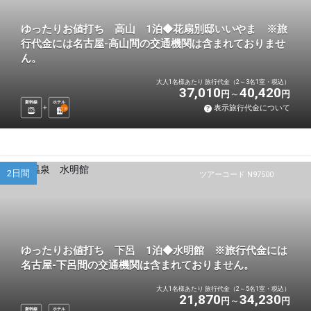
ゆったりお値打ち 高山 1泊◆花扇別邸いいやま ※旅
行代金には名古屋-高山間の交通機関は含まれておりませ
ん。
大人1名様あたり 旅行代金（2～3名1室・税込）
37,010
40,420
円
円
新幹線
ホテル
表示旅行代金について
1
泊
2日間
ツアーコード N97500
ゆったりお値打ち 下呂 1泊◆水明館 ※旅行代金には
名古屋-下呂間の交通機関は含まれておりません。
大人1名様あたり 旅行代金（2～5名1室・税込）
21,870
34,230
円
円
新幹線
ホテル