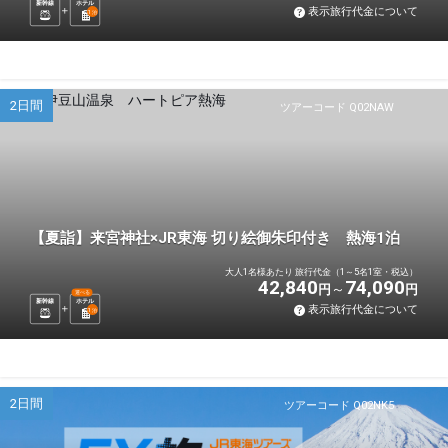
新幹線
ホテル
表示旅行代金について
1
泊
2日間
ツアーコード Q02NAW
【夏詣】来宮神社×JR東海 切り絵御朱印付き 熱海1泊
大人1名様あたり 旅行代金（1～5名1室・税込）
42,840
74,090
円
円
選べる
新幹線
ホテル
表示旅行代金について
1
泊
2日間
ツアーコード Q02NK5