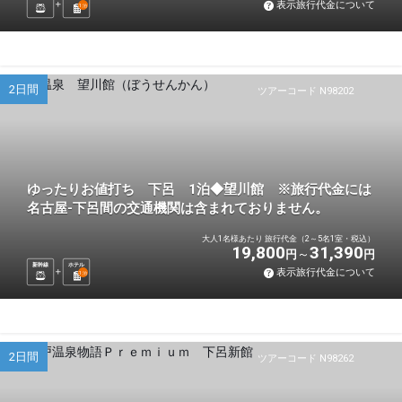
表示旅行代金について
1
泊
2日間
ツアーコード N98202
ゆったりお値打ち 下呂 1泊◆望川館 ※旅行代金には
名古屋-下呂間の交通機関は含まれておりません。
大人1名様あたり 旅行代金（2～5名1室・税込）
19,800
31,390
円
円
新幹線
ホテル
表示旅行代金について
1
泊
2日間
ツアーコード N98262