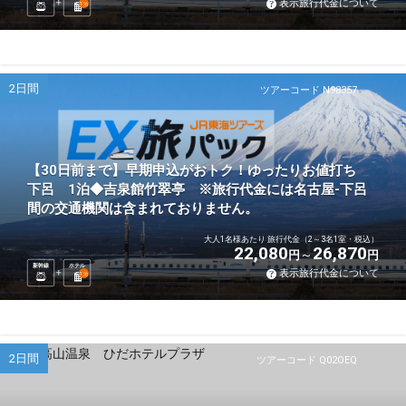
表示旅行代金について
1
泊
2日間
ツアーコード N98357
【30日前まで】早期申込がおトク！ゆったりお値打ち
下呂 1泊◆吉泉館竹翠亭 ※旅行代金には名古屋-下呂
間の交通機関は含まれておりません。
大人1名様あたり 旅行代金（2～3名1室・税込）
22,080
26,870
円
円
新幹線
ホテル
表示旅行代金について
1
泊
2日間
ツアーコード Q02OEQ