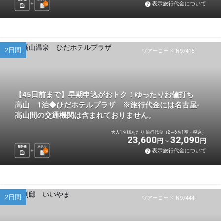
表示旅行代金について
1
泊
2日間
ツアーコード N97415
【45日前まで】早期申込がおトク！ゆったりお値打ち
高山 1泊◆ひだホテルプラザ ※旅行代金には名古屋-
高山間の交通機関は含まれておりません。
大人1名様あたり 旅行代金（2～6名1室・税込）
23,600
32,090
円
円
新幹線
ホテル
表示旅行代金について
1
泊
2日間
ツアーコード N97444