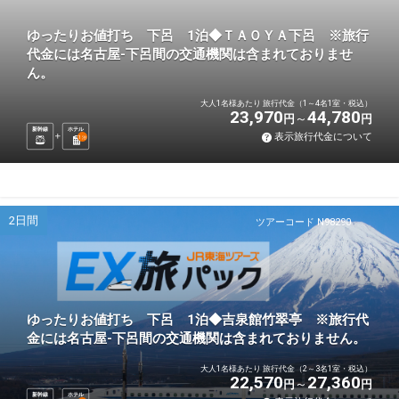
ゆったりお値打ち 下呂 1泊◆ＴＡＯＹＡ下呂 ※旅行
代金には名古屋-下呂間の交通機関は含まれておりませ
ん。
大人1名様あたり 旅行代金（1～4名1室・税込）
23,970
44,780
円
円
新幹線
ホテル
表示旅行代金について
1
泊
2日間
ツアーコード N98290
ゆったりお値打ち 下呂 1泊◆吉泉館竹翠亭 ※旅行代
金には名古屋-下呂間の交通機関は含まれておりません。
大人1名様あたり 旅行代金（2～3名1室・税込）
22,570
27,360
円
円
新幹線
ホテル