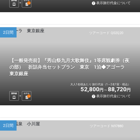
新幹線
ホテル
表示旅行代金について
1
泊
2日間
ツアーコード Q02Q20
【一般発売前】『秀山祭九月大歌舞伎』1等席観劇券（夜
の部） 折詰弁当セットプラン 東京 1泊◆アゴーラ
東京銀座
大人1名様あたり 旅行代金（1～2名1室・税込）
52,800
88,720
円
円
新幹線
ホテル
表示旅行代金について
1
泊
2日間
ツアーコード N97880