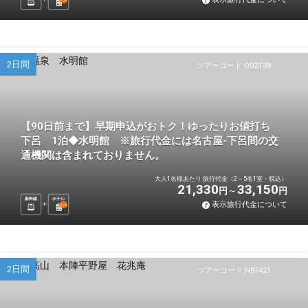
泊
2日間
ツアーコード Q02T38
【90日前まで】早期申込がおトク！ゆったりお値打ち
下呂 1泊◆水明館 ※旅行代金には名古屋-下呂間の交
通機関は含まれておりません。
大人1名様あたり 旅行代金（2～5名1室・税込）
21,330
33,150
円
円
新幹線
ホテル
表示旅行代金について
1
泊
2日間
ツアーコード N97421