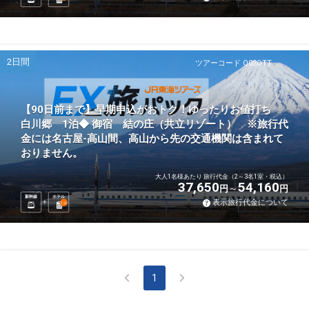
2日間
ツアーコード Q02OTT
【90日前まで】早期申込がおトク！ゆったりお値打ち
白川郷 1泊◆ 御宿 結の庄（共立リゾート） ※旅行代
金には名古屋-高山間、高山から先の交通機関は含まれて
おりません。
大人1名様あたり 旅行代金（2～3名1室・税込）
37,650
54,160
円
円
新幹線
ホテル
表示旅行代金について
1
泊
1