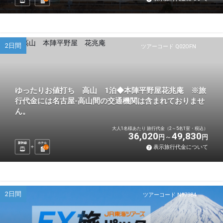
2日間
ツアーコード Q02OFN
ゆったりお値打ち 高山 1泊◆本陣平野屋花兆庵 ※旅
行代金には名古屋-高山間の交通機関は含まれておりませ
ん。
大人1名様あたり 旅行代金（2～5名1室・税込）
36,020
49,830
円
円
新幹線
ホテル
表示旅行代金について
1
泊
2日間
ツアーコード N97984