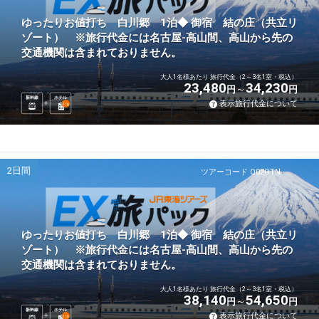
ゆったりお値打ち 白川郷 1泊◆ 御宿 結の庄（共立リ
ゾート） ※旅行代金には名古屋-高山間、高山から先の
交通機関は含まれておりません。
大人1名様あたり 旅行代金（2～3名1室・税込）
23,480
34,230
円
円
新幹線
ホテル
表示旅行代金について
1
泊
2日間
ツアーコード Q02OTN
ゆったりお値打ち 白川郷 1泊◆ 御宿 結の庄（共立リ
ゾート） ※旅行代金には名古屋-高山間、高山から先の
交通機関は含まれておりません。
大人1名様あたり 旅行代金（2～3名1室・税込）
38,140
54,650
円
円
新幹線
ホテル
表示旅行代金について
1
泊