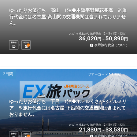
ゆったりお値打ち 高山 1泊◆本陣平野屋花兆庵 ※旅
行代金には名古屋-高山間の交通機関は含まれておりませ
ん。
大人1名様あたり 旅行代金（2～5名1室・税込）
36,020
50,890
円
円
新幹線
ホテル
表示旅行代金について
1
泊
2日間
ツアーコード N97892
ゆったりお値打ち 下呂 1泊◆ホテルくさかべアルメリ
ア ※旅行代金には名古屋-下呂間の交通機関は含まれて
おりません。
大人1名様あたり 旅行代金（2～5名1室・税込）
21,330
38,530
円
円
新幹線
ホテル
表示旅行代金について
1
泊