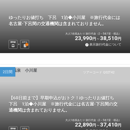
ゆったりお値打ち 下呂 1泊◆小川屋 ※旅行代金には
名古屋-下呂間の交通機関は含まれておりません。
大人1名様あたり 旅行代金（2～5名1室・税込）
23,990
38,510
円
円
新幹線
ホテル
表示旅行代金について
1
泊
2日間
ツアーコード Q02T42
【60日前まで】早期申込がおトク！ゆったりお値打ち
下呂 1泊◆小川屋 ※旅行代金には名古屋-下呂間の交
通機関は含まれておりません。
大人1名様あたり 旅行代金（2～5名1室・税込）
22,890
37,410
円
円
新幹線
ホテル