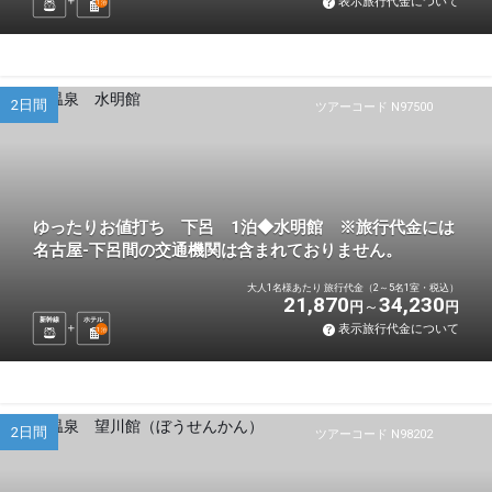
表示旅行代金について
1
泊
2日間
ツアーコード N97500
ゆったりお値打ち 下呂 1泊◆水明館 ※旅行代金には
名古屋-下呂間の交通機関は含まれておりません。
大人1名様あたり 旅行代金（2～5名1室・税込）
21,870
34,230
円
円
新幹線
ホテル
表示旅行代金について
1
泊
2日間
ツアーコード N98202