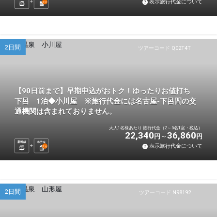
表示旅行代金について
1
泊
2日間
ツアーコード Q02T4T
【90日前まで】早期申込がおトク！ゆったりお値打ち
下呂 1泊◆小川屋 ※旅行代金には名古屋-下呂間の交
通機関は含まれておりません。
大人1名様あたり 旅行代金（2～5名1室・税込）
22,340
36,860
円
円
新幹線
ホテル
表示旅行代金について
1
泊
2日間
ツアーコード N98192